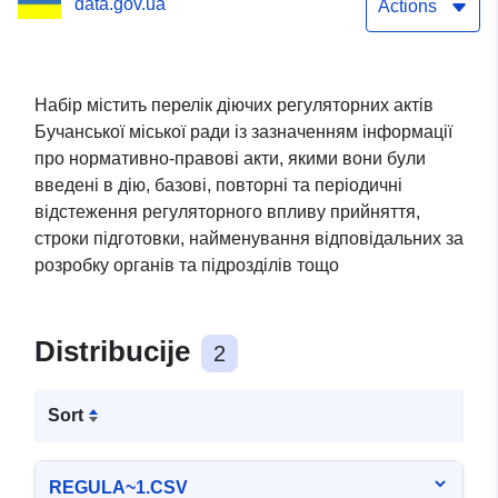
data.gov.ua
базового, повторного та
Actions
періодичного
відстеження їх
Набір містить перелік діючих регуляторних актів
Бучанської міської ради із зазначенням інформації
результативності та
про нормативно-правові акти, якими вони були
інформації про джерело
введені в дію, базові, повторні та періодичні
відстеження регуляторного впливу прийняття,
їх оприлюднення
строки підготовки, найменування відповідальних за
Бучанської
розробку органів та підрозділів тощо
територіальної громади
Distribucije
2
Sort
REGULA~1.CSV