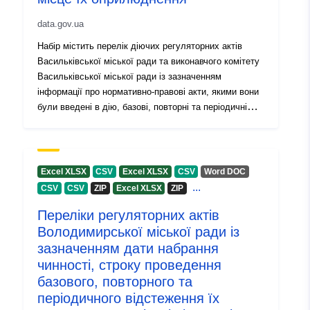
data.gov.ua
Набір містить перелік діючих регуляторних актів
Васильківської міської ради та виконавчого комітету
Васильківської міської ради із зазначенням
інформації про нормативно-правові акти, якими вони
були введені в дію, базові, повторні та періодичні
відстеження регуляторного впливу
Excel XLSX
CSV
Excel XLSX
CSV
Word DOC
...
CSV
CSV
ZIP
Excel XLSX
ZIP
Переліки регуляторних актів
Володимирської міської ради із
зазначенням дати набрання
чинності, строку проведення
базового, повторного та
періодичного відстеження їх