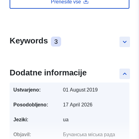
Prenesite vse
Keywords
3
keyboard_arrow_down
Dodatne informacije
keyboard_arrow_up
Ustvarjeno:
01 August 2019
Posodobljeno:
17 April 2026
Jeziki:
ua
Objavil:
Бучанська міська рада