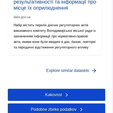
результативності та інформації про
місце їх оприлюднення
data.gov.ua
Набір містить перелік діючих регуляторних актів
виконавчого комітету Володимирської міської ради із
зазначенням інформації про нормативно-правові
акти, якими вони були введені в дію, базові, повторні
та періодичні відстеження регуляторного впливу
arrow_forward
Explore similar datasets
Kakovost
Podobne zbirke podatkov