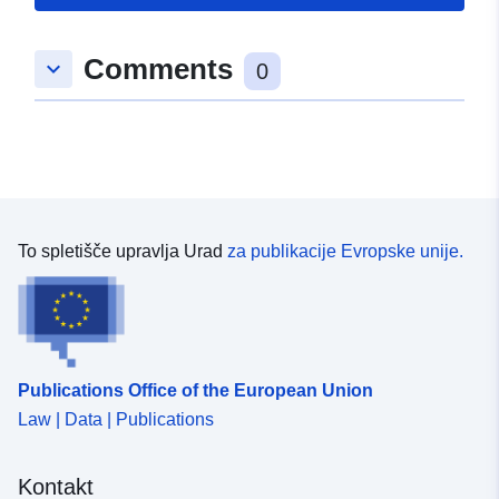
Comments
keyboard_arrow_down
0
To spletišče upravlja Urad
za publikacije Evropske unije.
Publications Office of the European Union
Law | Data | Publications
Kontakt