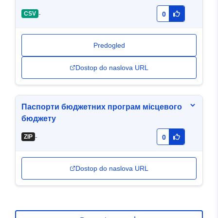
-
CSV
0
Predogled
Dostop do naslova URL
Паспорти бюджетних програм місцевого
бюджету
-
ZIP
0
Dostop do naslova URL