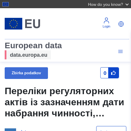
How do you know?
Login
European data
data.europa.eu
0
Zbirka podatkov
Переліки регуляторних
актів із зазначенням дати
набрання чинності,
строку проведення