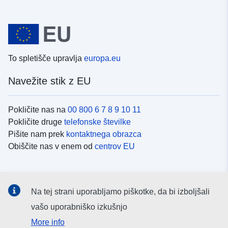
To spletišče upravlja
europa.eu
Navežite stik z EU
Pokličite nas na
00 800 6 7 8 9 10 11
Pokličite druge
telefonske številke
Pišite nam prek
kontaktnega obrazca
Obiščite nas v enem od
centrov EU
Družbeni mediji
Na tej strani uporabljamo piškotke, da bi izboljšali
Iskanje po
družbenih medijih EU
vašo uporabniško izkušnjo
More info