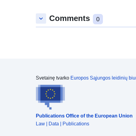
Comments
keyboard_arrow_down
0
Svetainę tvarko
Europos Sąjungos leidinių biu
Publications Office of the European Union
Law | Data | Publications