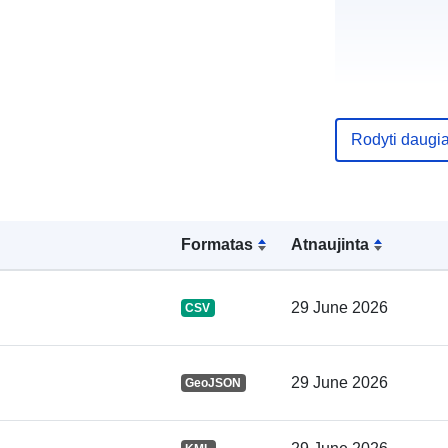
Rodyti daugi
Įėjimo tinklal
Leidėjas:
Formatas
Atnaujinta
Kontaktinis
punktas:
29 June 2026
CSV
Katalogo įraš
29 June 2026
GeoJSON