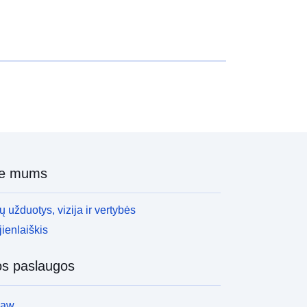
ie mums
 užduotys, vizija ir vertybės
ienlaiškis
os paslaugos
law