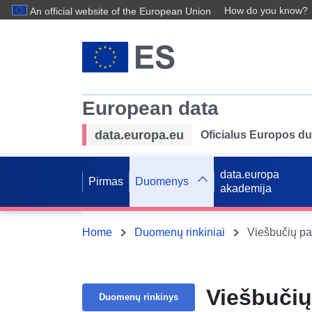
How do you know?
An official website of the European Union
European data
data.europa.eu
Oficialus Europos d
data.europa
Pirmas
Duomenys
akademija
Home
Duomenų rinkiniai
Viešbučių pa
Viešbučių
Duomenų rinkinys