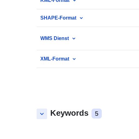
KML-Format
SHAPE-Format
WMS Dienst
XML-Format
Keywords
keyboard_arrow_down
5