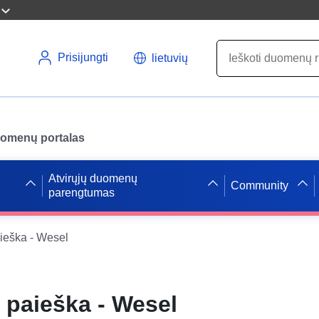
Prisijungti
lietuvių
uomenų portalas
Atvirųjų duomenų
Community
parengtumas
ieška - Wesel
 paieška - Wesel