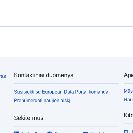
Kontaktiniai duomenys
Ap
ras
Mūsų
Susisiekti su European Data Portal komanda
Nauj
Prenumeruoti naujienlaiškį
Kit
Sekite mus
EU 