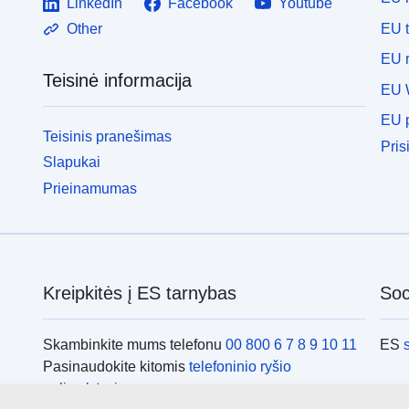
LinkedIn
Facebook
Youtube
EU 
Other
EU r
Teisinė informacija
EU 
EU p
Teisinis pranešimas
Pris
Slapukai
Prieinamumas
Kreipkitės į ES tarnybas
Soci
Skambinkite mums telefonu
00 800 6 7 8 9 10 11
ES
Pasinaudokite kitomis
telefoninio ryšio
galimybėmis