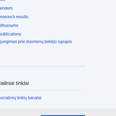
tenders
esearch results
Whoiswho
ublications
ijungimas prie duomenų teikėjo sąsajos
aliniai tinklai
socialinių tinklų kanalai