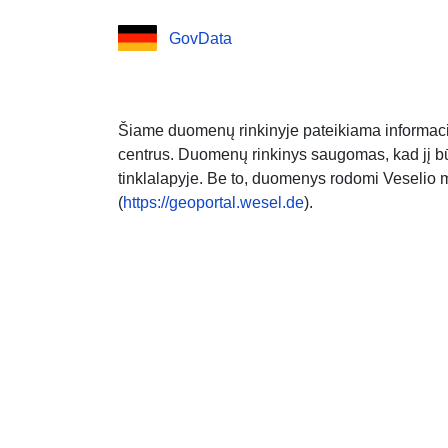
GovData
Šiame duomenų rinkinyje pateikiama informaci
centrus. Duomenų rinkinys saugomas, kad jį bū
tinklalapyje. Be to, duomenys rodomi Veselio 
(
https://geoportal.wesel.de
).