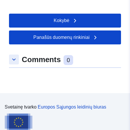
Reference year: 2021 LC reported overall accuracy 89%
(v2)
Kokybė
Panašūs duomenų rinkiniai
Comments
keyboard_arrow_down
0
Svetainę tvarko
Europos Sąjungos leidinių biuras