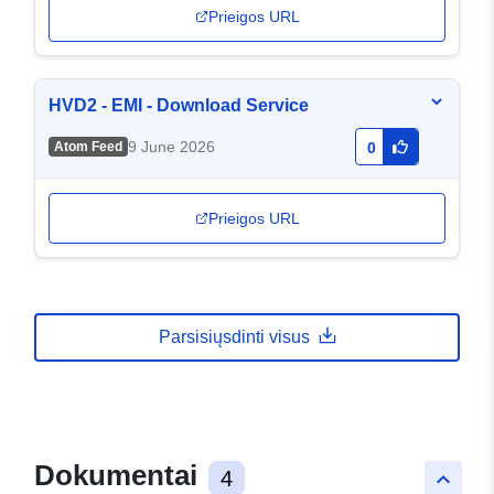
Prieigos URL
HVD2 - EMI - Download Service
9 June 2026
Atom Feed
0
Prieigos URL
Parsisiųsdinti visus
Dokumentai
4
keyboard_arrow_up