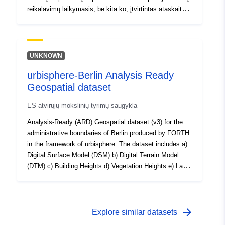
reikalavimų laikymasis, be kita ko, įtvirtintas ataskaitų
teikimo reikalavimu, kuris įtrauktas į šią pareigą.
Prievolė pranešti apima grįžtančių prekiautojų ir jų
numatomų apdorojimo operacijų apskaitą.
UNKNOWN
urbisphere-Berlin Analysis Ready
Geospatial dataset
ES atvirųjų mokslinių tyrimų saugykla
Analysis-Ready (ARD) Geospatial dataset (v3) for the
administrative boundaries of Berlin produced by FORTH
in the framework of urbisphere. The dataset includes a)
Digital Surface Model (DSM) b) Digital Terrain Model
(DTM) c) Building Heights d) Vegetation Heights e) Land
Cover (SUEWS format i.e. 1=Paved/Impervious,
2=Buildings, 3=Evergreen Trees and Shrubs,
4=Deciduous Trees and Shrubs , 5=Grass, 6=Bare Soil,
7=Water) in raster format (.tif). Resolution: 1mCRS:
arrow_forward
Explore similar datasets
EPSG:25833noData: -999 / -9999compression: LZW