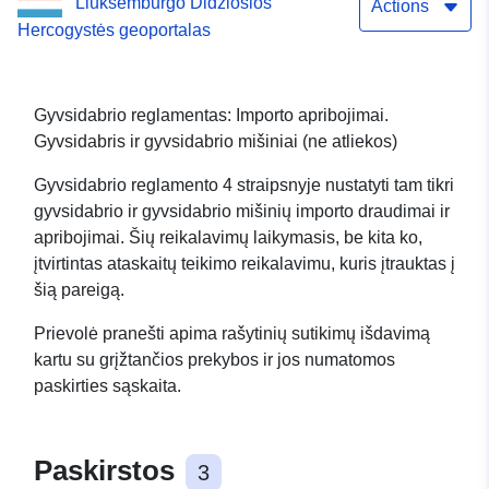
Liuksemburgo Didžiosios
produktai. Importo
Actions
Hercogystės geoportalas
apribojimai. Gyvsidabris ir
gyvsidabrio mišiniai (ne
Gyvsidabrio reglamentas: Importo apribojimai.
atliekos)
Gyvsidabris ir gyvsidabrio mišiniai (ne atliekos)
Gyvsidabrio reglamento 4 straipsnyje nustatyti tam tikri
gyvsidabrio ir gyvsidabrio mišinių importo draudimai ir
apribojimai. Šių reikalavimų laikymasis, be kita ko,
įtvirtintas ataskaitų teikimo reikalavimu, kuris įtrauktas į
šią pareigą.
Prievolė pranešti apima rašytinių sutikimų išdavimą
kartu su grįžtančios prekybos ir jos numatomos
paskirties sąskaita.
Paskirstos
3