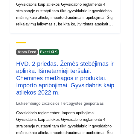
Gyvsidabris kaip atliekos Gyvsidabrio reglamento 4
straipsnyje nustatyti tam tikri gyvsidabrio ir gyvsidabrio
mišinių kaip atliekų importo draudimai ir apribojimai. Šių
reikalavimų laikymasis, be kita ko, įtvirtintas ataskaitų
teikimo reikalavimu, kuris įtrauktas į šią pareigą.
Prievolė pranešti apima grįžtančių prekiautojų ir jų
numatomų apdorojimo operacijų apskaitą.
Atom Feed
Excel XLS
HVD. 2 priedas. Žemės stebėjimas ir
aplinka. Išmetamieji teršalai.
Cheminės medžiagos ir produktai.
Importo apribojimai. Gyvsidabris kaip
atliekos 2022 m.
Liuksemburgo Didžiosios Hercogystės geoportalas
Gyvsidabrio reglamentas: Importo apribojimai.
Gyvsidabris kaip atliekos Gyvsidabrio reglamento 4
straipsnyje nustatyti tam tikri gyvsidabrio ir gyvsidabrio
mišinių kaip atliekų importo draudimai ir apribojimai. Šių