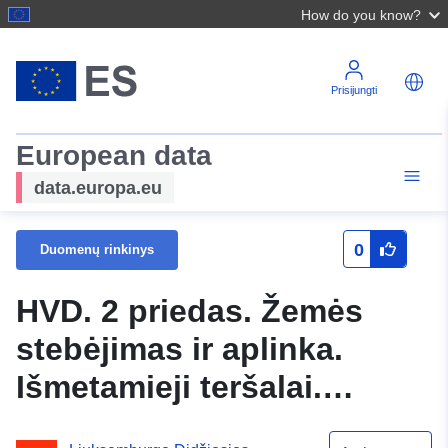
How do you know?
Prisijungti
European data
data.europa.eu
0
Duomenų rinkinys
HVD. 2 priedas. Žemės
stebėjimas ir aplinka.
Išmetamieji teršalai.
Cheminės medžiagos ir