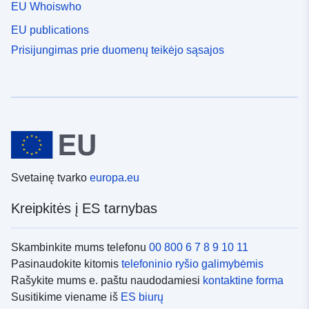
EU Whoiswho
EU publications
Prisijungimas prie duomenų teikėjo sąsajos
Svetainę tvarko
europa.eu
Kreipkitės į ES tarnybas
Skambinkite mums telefonu
00 800 6 7 8 9 10 11
Pasinaudokite kitomis
telefoninio ryšio galimybėmis
Rašykite mums e. paštu naudodamiesi
kontaktine forma
Susitikime viename iš
ES biurų