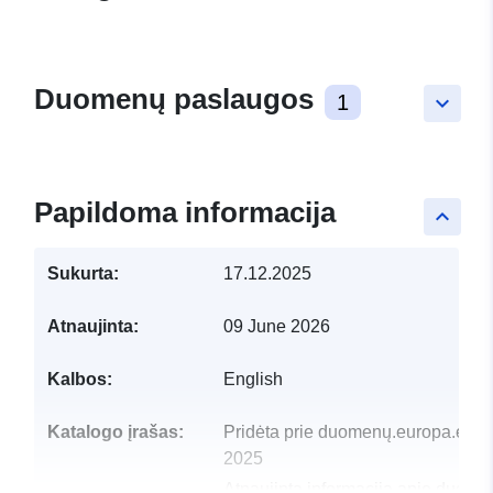
Duomenų paslaugos
1
keyboard_arrow_down
Papildoma informacija
keyboard_arrow_up
Sukurta:
17.12.2025
Atnaujinta:
09 June 2026
Kalbos:
English
Katalogo įrašas:
Pridėta prie duomenų.europa.eu:
2025
Atnaujinta informacija apie duome