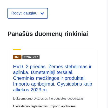
08 August 2026
Rodyti daugiau
Atitinka:
Išteklius:
http://eur-
lex.europa.eu/eli/reg/2009/976/
Išteklius:
http://eur-
Panašūs duomenų rinkiniai
lex.europa.eu/eli/reg_impl/2023/13
Kilmė :
no information available
XML
Atom Feed
Identifikatoriai:
https://data.public.lu/api/1/datas
HVD. 2 priedas. Žemės stebėjimas ir
aplinka. Išmetamieji teršalai.
uriRef:
http://data.europa.eu/88u/dataset/
Cheminės medžiagos ir produktai.
9eaf-4aae-becb-0583f8aefac2
Importo apribojimai. Gyvsidabris kaip
atliekos 2023 m.
Laikotarpis:
01 January 2023
 -
31 December 2023
Liuksemburgo Didžiosios Hercogystės geoportalas
Gyvsidabrio reglamentas: Importo apribojimai.