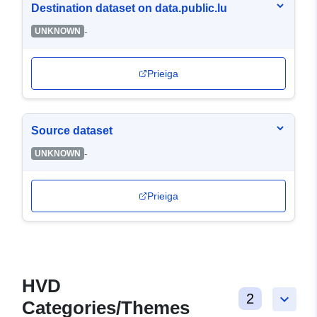
Destination dataset on data.public.lu
-
UNKNOWN
Prieiga
Source dataset
-
UNKNOWN
Prieiga
HVD
2
keyboard_arrow_down
Categories/Themes