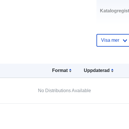
Katalogregist
Visa mer
Spatial:
Format
Uppdaterad
No Distributions Available
Identifierare:
uriRef: