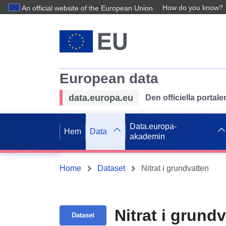
How do you know?
An official website of the European Union
European data
data.europa.eu
Den officiella portal
Data.europa-
Hem
Data
akademin
Home
Dataset
Nitrat i grundvatten
Nitrat i grund
Dataset