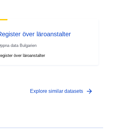
Register över läroanstalter
ppna data Bulgarien
egister över läroanstalter
arrow_forward
Explore similar datasets