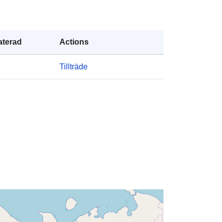
d57ddd-c350-20df-e3b5-
04ea715994de
terad
Actions
Tillträde