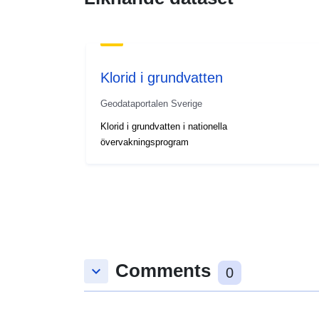
Klorid i grundvatten
Geodataportalen Sverige
Klorid i grundvatten i nationella
övervakningsprogram
Comments
keyboard_arrow_down
0