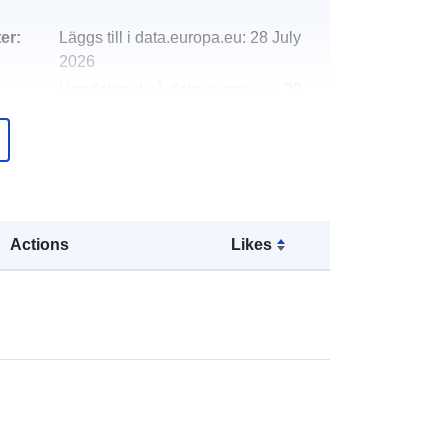
er:
Läggs till i data.europa.eu:
28 July
2026
Uppdaterad på data.europa.eu:
29
July 2026
Koordinater:
[ [ 8.0807799,
69.949144 ], [ 25.6676093,
69.949144 ], [ 25.6676093,
54.0400382 ], [ 8.0807799,
Actions
Likes
54.0400382 ], [ 8.0807799,
69.949144 ] ]
Typ:
Polygon
a6f0a3e7-9ece-a29d-5819-
5a1bd2c46389
http://data.europa.eu/88u/dataset/d8