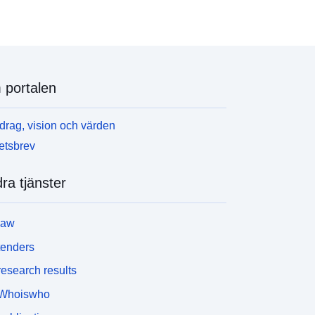
portalen
rag, vision och värden
etsbrev
ra tjänster
law
tenders
esearch results
Whoiswho