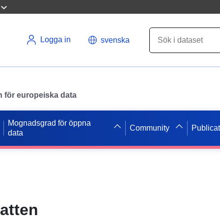
Logga in
svenska
en för europeiska data
Mognadsgrad för öppna
Community
Publica
data
vatten