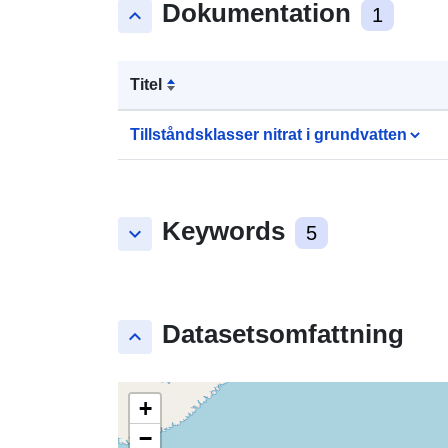
Dokumentation
keyboard_arrow_up
1
Titel
Tillståndsklasser nitrat i grundvatten
Keywords
keyboard_arrow_down
5
Datasetsomfattning
keyboard_arrow_up
+
−