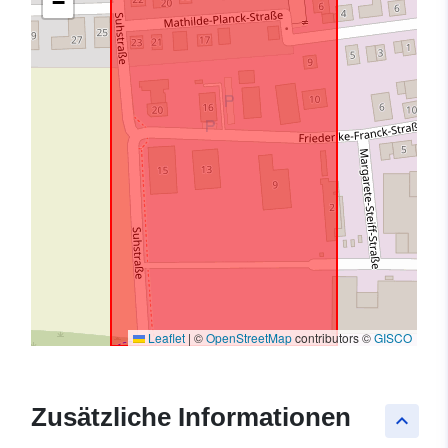
−
Leaflet
|
©
OpenStreetMap
contributors ©
GISCO
Zusätzliche Informationen
keyboard_arrow_up