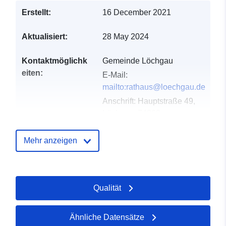
Erstellt:
16 December 2021
Aktualisiert:
28 May 2024
Kontaktmöglichk
Gemeinde Löchgau
eiten:
E-Mail:
mailto:rathaus@loechgau.de
Anschrift:
Hauptstraße 49,
Löchgau, 74369,
Deutschland
URL:
Mehr anzeigen
http://www.loechgau.de
Verzeichnis der
Zu data.europa.eu hinzugefügt:
Qualität
Kataloge:
21 February 2026
Aktualisiert auf data.europa.eu:
09 April 2026
Ähnliche Datensätze