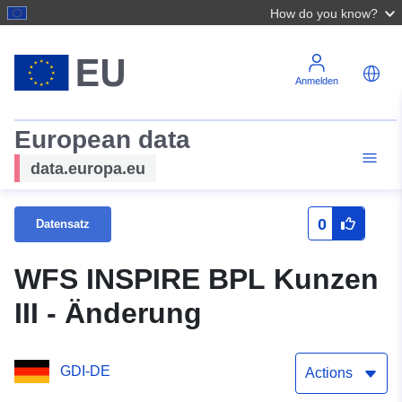
How do you know?
Anmelden
European data
data.europa.eu
0
Datensatz
WFS INSPIRE BPL Kunzen
III - Änderung
GDI-DE
Actions