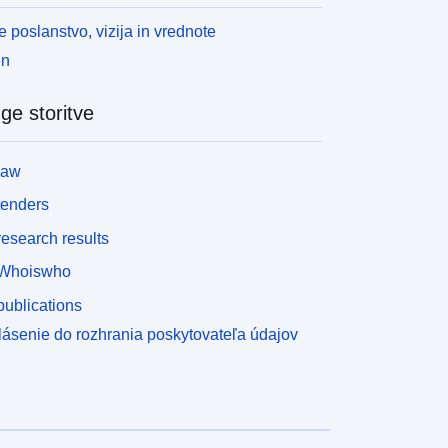
 poslanstvo, vizija in vrednote
en
ge storitve
law
tenders
esearch results
Whoiswho
ublications
lásenie do rozhrania poskytovateľa údajov