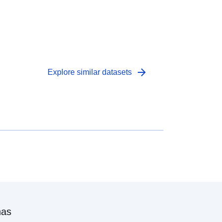
arrow_forward
Explore similar datasets
nas