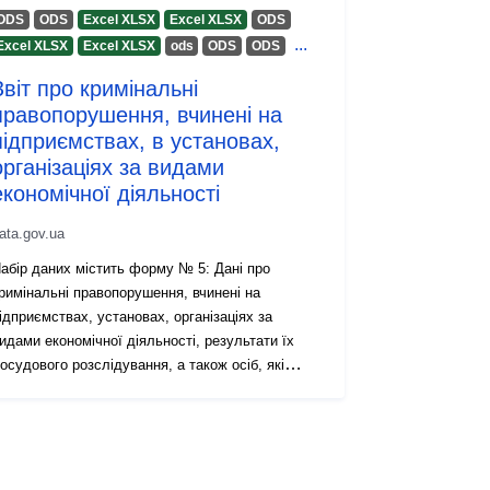
ODS
ODS
Excel XLSX
Excel XLSX
ODS
...
Excel XLSX
Excel XLSX
оds
ODS
ODS
Звіт про кримінальні
правопорушення, вчинені на
підприємствах, в установах,
організаціях за видами
економічної діяльності
ata.gov.ua
абір даних містить форму № 5: Дані про
римінальні правопорушення, вчинені на
ідприємствах, установах, організаціях за
идами економічної діяльності, результати їх
осудового розслідування, а також осіб, які
чинили ці кримінальні правопорушення