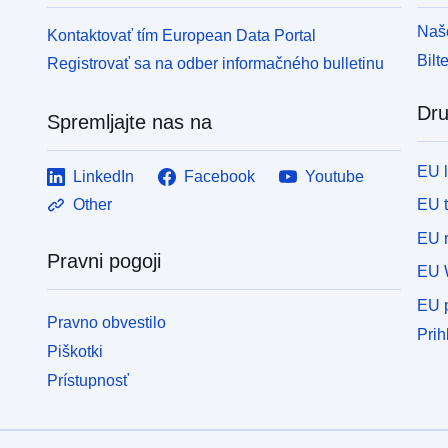
Naše
Kontaktovať tím European Data Portal
Bilt
Registrovať sa na odber informačného bulletinu
Dru
Spremljajte nas na
EU 
LinkedIn
Facebook
Youtube
EU 
Other
EU r
Pravni pogoji
EU 
EU p
Pravno obvestilo
Prih
Piškotki
Prístupnosť