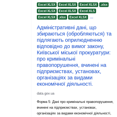
Excel XLSX
Excel XLSX
Excel XLSX
.xlsx
Excel XLSX
Excel XLSX
Excel XLS
...
Excel XLSX
.xlsx
Excel XLSX
Адміністративні дані, що
збираються (обробляються) та
підлягають оприлюдненню
відповідно до вимог закону,
Київської міської прокуратури:
про кримінальні
правопорушення, вчинені на
підприємствах, установах,
організаціях за видами
економічної діяльності.
data.gov.ua
Форма 5: Дані про кримінальні правопорушення,
вчинені на підприємствах, установах,
організаціях за видами економічної діяльності,