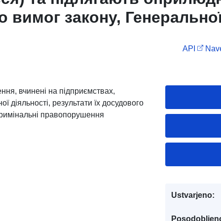
о вимог закону, Генерально
України: про кримінальні
API
Nave
ння, вчинені на підприємст
рганізаціях за видами еконо
ння, вчинені на підприємствах,
ої діяльності, результати їх досудового
і кримінальні правопорушення
Ustvarjeno:
Posodobljen