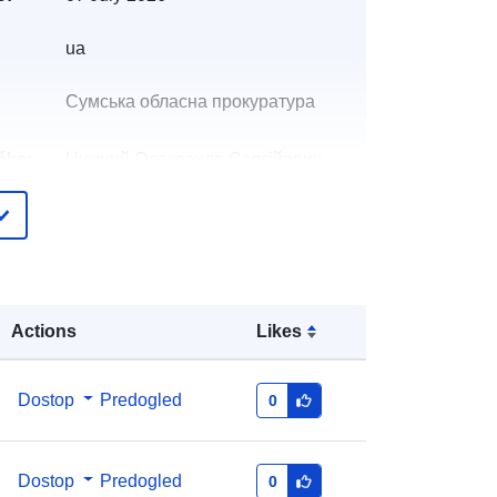
ua
Сумська обласна прокуратура
čke:
Нужний Олександр Сергійович
E-pošta:
mailto:info@prokuratura.sumy.ua
pis:
Dodano v data.europa.eu:
28 July 2026
Posodobljeno na spletišču Data.europa.eu:
Actions
Likes
29 July 2026
:
dabaafc4-5364-430b-95dc-
Dostop
Predogled
0
29e5d8cd3a0a
http://data.europa.eu/88u/dataset/da
Dostop
Predogled
0
baafc4-5364-430b-95dc-