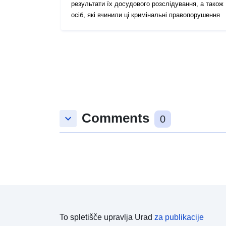
результати їх досудового розслідування, а також
осіб, які вчинили ці кримінальні правопорушення
Comments
keyboard_arrow_down
0
To spletišče upravlja Urad
za publikacije