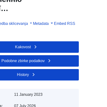
ї
dba sklicevanja
Metadata
Embed
RSS
вах,
мічної
Kakovost
Podobne zbirke podatkov
History
11 January 2023
o:
07 July 2026