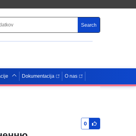
Search
cije
Dokumentacija
O nas
0
ненню