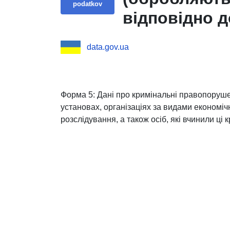
podatkov
відповідно д
прокуратури 
data.gov.ua
правопоруше
установах, о
діяльності.
Форма 5: Дані про кримінальні правопоруше
установах, організаціях за видами економічн
розслідування, а також осіб, які вчинили ц