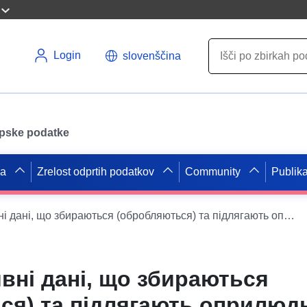
Login
slovenščina
opske podatke
pa
Zrelost odprtih podatkov
Community
Publika
Адміністративні дані, що збираються (обробляються) та підлягають оприлюдненню відповідно до вимог закону, Генеральної прокуратури України: про кримінальні правопорушення, вчинені на підприємствах, установах, організаціях за видами економічної діяльності.
вні дані, що збираються
ся) та підлягають оприлюд