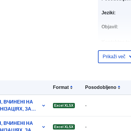
Jeziki:
Objavil:
Kontaktne to
Prikaži več
Katalogski za
Format
Posodobljeno
, ВЧИНЕНІ НА
Identifikatorji
-
Excel XLSX
НІЗАЦІЯХ, ЗА
А БЕРЕЗЕНЬ
, ВЧИНЕНІ НА
uriRef:
-
Excel XLSX
НІЗАЦІЯХ, ЗА