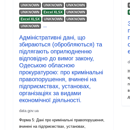
UNKNOWN
UNKNOWN
UNKNOWN
UNKNOWN
Excel XLSX
UNKNOWN
Excel XLSX
UNKNOWN
UNKNOWN
...
UNKNOWN
Адміністративні дані, що
збираються (обробляються) та
підлягають оприлюдненню
відповідно до вимог закону,
d
Одеською обласною
прокуратурою: про кримінальні
Н
к
правопорушення, вчинені на
п
підприємствах, установах,
в
організаціях за видами
д
економічної діяльності.
в
data.gov.ua
Форма 5: Дані про кримінальні правопорушення,
вчинені на підприємствах, установах,