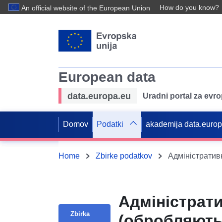
How do you know?
An official website of the European Union
European data
data.europa.eu
Uradni portal za evr
Domov
Podatki
akademija data.euro
Home
Zbirke podatkov
Адміністрати
Zbirka
(обробляють