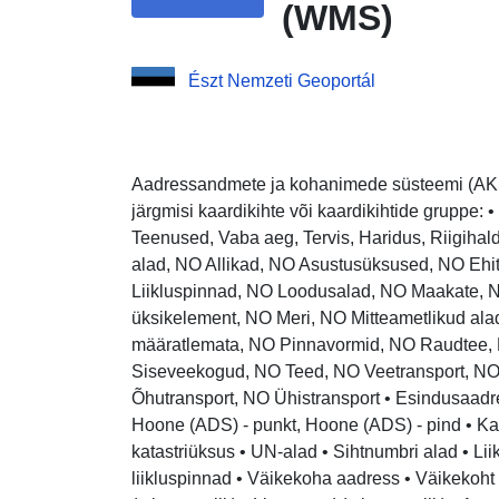
(WMS)
Észt Nemzeti Geoportál
Aadressandmete ja kohanimede süsteemi (AKS
järgmisi kaardikihte või kaardikihtide gruppe: 
Teenused, Vaba aeg, Tervis, Haridus, Riigihal
alad, NO Allikad, NO Asustusüksused, NO Eh
Liikluspinnad, NO Loodusalad, NO Maakate,
üksikelement, NO Meri, NO Mitteametlikud ala
määratlemata, NO Pinnavormid, NO Raudtee,
Siseveekogud, NO Teed, NO Veetransport, N
Õhutransport, NO Ühistransport • Esindusaad
Hoone (ADS) - punkt, Hoone (ADS) - pind • Kat
katastriüksus • UN-alad • Sihtnumbri alad • Li
liikluspinnad • Väikekoha aadress • Väikekoht 