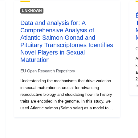
UNKNOWN
Data and analysis for: A
Comprehensive Analysis of
Atlantic Salmon Gonad and
Pituitary Transcriptomes Identifies
G
Novel Players in Sexual
Maturation
A
ké
EU Open Research Repository
a
2
Understanding the mechanisms that drive variation
t
in sexual maturation is crucial for advancing
l
reproductive biology and elucidating how life history
v
traits are encoded in the genome. In this study, we
v
used Atlantic salmon (Salmo salar) as a model to
ad
investigate transcriptional changes in reproductive
r
tissues—specifically the gonads and pituitary during
m
sexual maturation. We analyzed samples from two
1
age cohorts of Atlantic salmon reared under