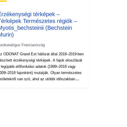
Érzékenységi térképek –
Térképek Természetes régiók –
Myotis_bechsteinii (Bechstein
Murin)
eokatalógus Franciaország
z ODONAT Grand Est hálózat által 2018–2019-ben
szített érzékenységi térképek. A fajok eloszlását
 legújabb előfordulási adatok (1999–2018 vagy
009–2018 fajonként) mutatják. Olyan természetes
erületekről van szó, ahol az utóbbi időszakban
egalább egy alkalommal megfigyelték a fajt,
alamint azok a természetes régiók, ahol a faj nagy
alószínűséggel (azaz szakértőkkel) vagy régebbi
atokkal rendelkezik. Minden olyan természetes
égióban, ahol a közelmúltban nem-marginális
egfigyeléseket végeztek, ezt a jelenlétet azon 1 x
 km-es hálószemek arányának kiszámítása jelenti,