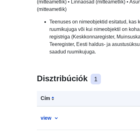
(mitteametlik) • Linnaosad (mitteametlik) • Asum
(mitteametlik)
Teenuses on nimeobjektid esitatud, kas
ruumikujuga või kui nimeobjektil on koh
registriga (Keskkonnaregister, Muinsuskai
Teeregister, Eesti haldus- ja asustusüksust
saadud ruumikujuga.
Disztribúciók
1
Cím
view