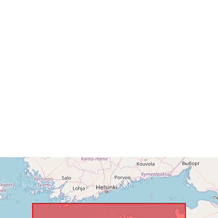
Felhalmozási
időszakossá