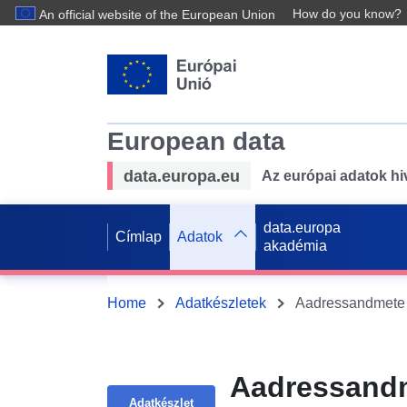
How do you know?
An official website of the European Union
European data
data.europa.eu
Az európai adatok hiv
data.europa
Címlap
Adatok
akadémia
Home
Adatkészletek
Aadressandmete 
Aadressandm
Adatkészlet