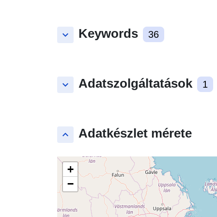
Keywords
keyboard_arrow_down
36
Adatszolgáltatások
keyboard_arrow_down
1
Adatkészlet mérete
keyboard_arrow_up
+
−