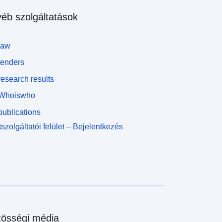
éb szolgáltatások
law
tenders
esearch results
Whoiswho
ublications
szolgáltatói felület – Bejelentkezés
össégi média