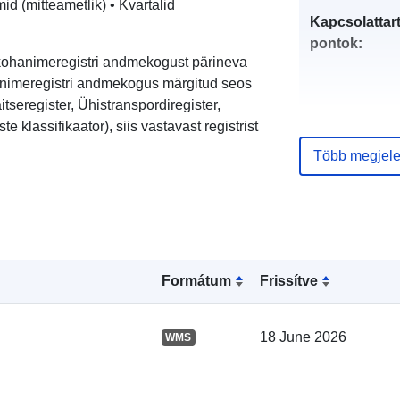
id (mitteametlik) • Kvartalid
Kapcsolattart
pontok:
 kohanimeregistri andmekogust pärineva
animeregistri andmekogus märgitud seos
tseregister, Ühistranspordiregister,
e klassifikaator), siis vastavast registrist
Katalógus-
Több megjele
nyilvántartás
Térbeli:
Formátum
Frissítve
18 June 2026
WMS
uriRef: