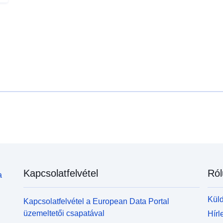
a
common garden hatchery conditions with natural
m
photoperiods and temperature regimes. RNA
ma
sequencing was performed on polyadenylated RNA
a
extracted from eight pituitary samples of 4-year-old
k
immature males, and 90 gonadal samples from 1-
v
year-old individuals, including immature ovaries,
t
immature testis, and mature testis. Our systematic
m
transcriptome analysis included the identification of
é
novel putative protein-coding genes and long
é
intergenic non-coding RNAs (lincRNAs) from
b
intergenic regions. By integrating differential gene
is. Ez a réteg jelent
expression, tissue-specificity profiling, and gene co-
m
expression network analysis, we uncovered key
f
regulatory pathways and candidate functional
lehet
lncRNAs associated with sexual maturation.
k
Kapcsolatfelvétel
Ról
a
Küld
Kapcsolatfelvétel a European Data Portal
üzemeltetői csapatával
Hírl