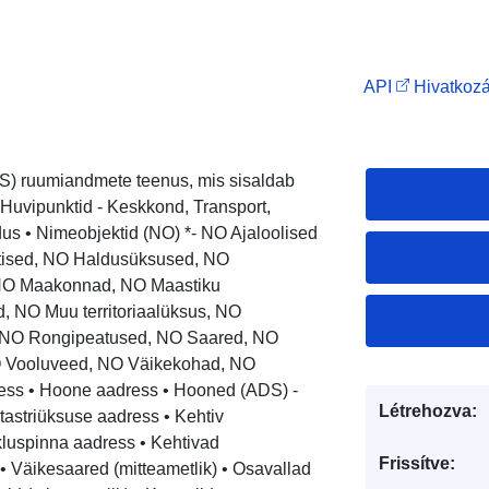
API
Hivatkozá
) ruumiandmete teenus, mis sisaldab
• Huvipunktid - Keskkond, Transport,
dus • Nimeobjektid (NO) *- NO Ajaloolised
itised, NO Haldusüksused, NO
 NO Maakonnad, NO Maastiku
d, NO Muu territoriaalüksus, NO
 NO Rongipeatused, NO Saared, NO
O Vooluveed, NO Väikekohad, NO
ress • Hoone aadress • Hooned (ADS) -
Létrehozva:
astriüksuse aadress • Kehtiv
ikluspinna aadress • Kehtivad
Frissítve:
• Väikesaared (mitteametlik) • Osavallad