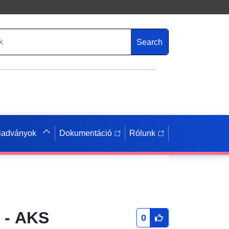
Search
iadványok
Dokumentáció
Rólunk
 - AKS
0