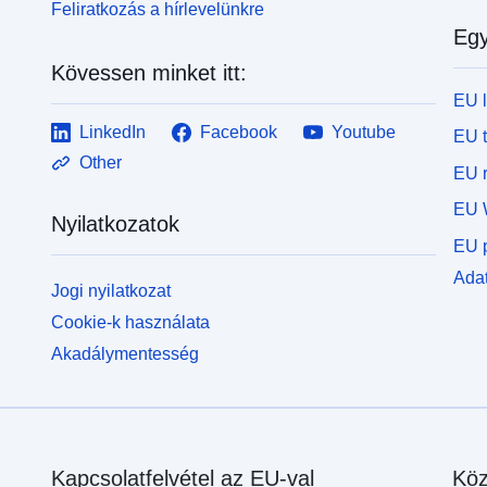
Feliratkozás a hírlevelünkre
Egy
Kövessen minket itt:
EU 
LinkedIn
Facebook
Youtube
EU 
Other
EU r
EU 
Nyilatkozatok
EU p
Adat
Jogi nyilatkozat
Cookie-k használata
Akadálymentesség
Kapcsolatfelvétel az EU-val
Köz