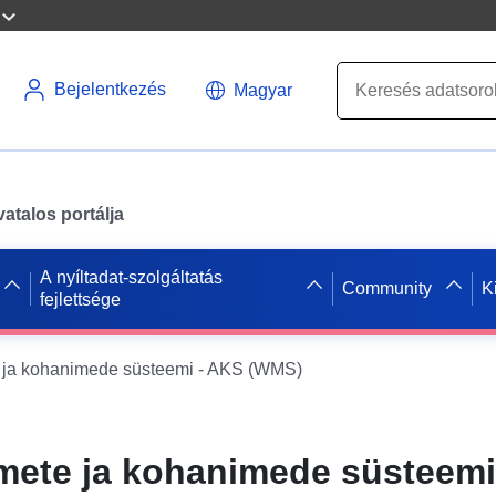
Bejelentkezés
Magyar
atalos portálja
A nyíltadat-szolgáltatás
Community
K
fejlettsége
ja kohanimede süsteemi - AKS (WMS)
ete ja kohanimede süsteemi