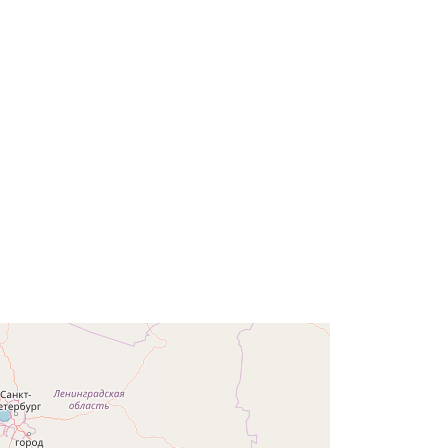
6f37b3f2477c
weekly
g: