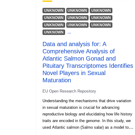
UNKNOWN
UNKNOWN
UNKNOWN
UNKNOWN
UNKNOWN
UNKNOWN
UNKNOWN
UNKNOWN
UNKNOWN
...
UNKNOWN
Data and analysis for: A
Comprehensive Analysis of
Atlantic Salmon Gonad and
Pituitary Transcriptomes Identifies
Novel Players in Sexual
Maturation
EU Open Research Repository
Understanding the mechanisms that drive variation
in sexual maturation is crucial for advancing
reproductive biology and elucidating how life history
traits are encoded in the genome. In this study, we
used Atlantic salmon (Salmo salar) as a model to
investigate transcriptional changes in reproductive