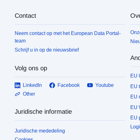
Contact
Ove
Onze
Neem contact op met het European Data Portal-
team
Nieu
Schrijf u in op de nieuwsbrief
And
Volg ons op
EU 
LinkedIn
Facebook
Youtube
EU 
Other
EU r
EU 
Juridische informatie
EU p
Logi
Juridische mededeling
Cookies