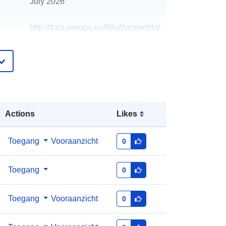
July 2026
http://data.europa.eu/88u/dataset/dat
a-gov-hr-ckan-dataset-javna-nabava
Actions
Likes
Toegang
Vooraanzicht
0
Toegang
0
Toegang
Vooraanzicht
0