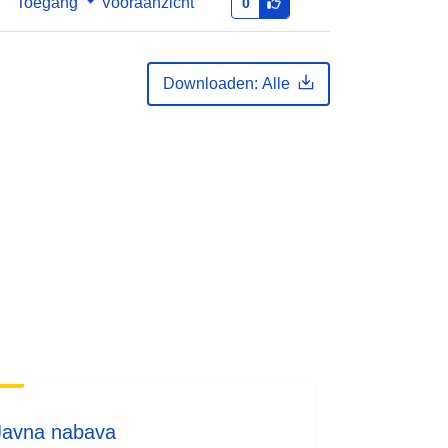
Toegang
Vooraanzicht
0
Downloaden: Alle
Javna nabava