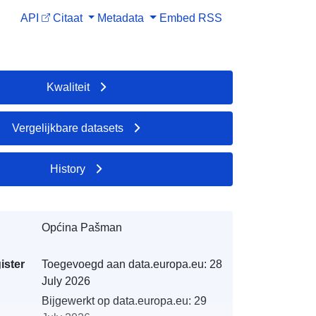
API
Citaat
Metadata
Embed
RSS
Kwaliteit
Vergelijkbare datasets
History
Općina Pašman
ister
Toegevoegd aan data.europa.eu:
28
July 2026
Bijgewerkt op data.europa.eu:
29