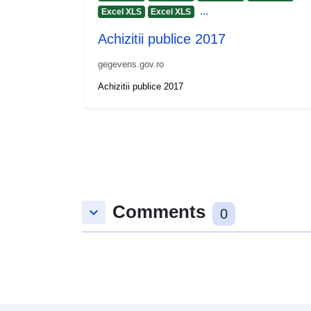
...
Excel XLS
Excel XLS
Achizitii publice 2017
gegevens.gov.ro
Achizitii publice 2017
Comments
keyboard_arrow_down
0