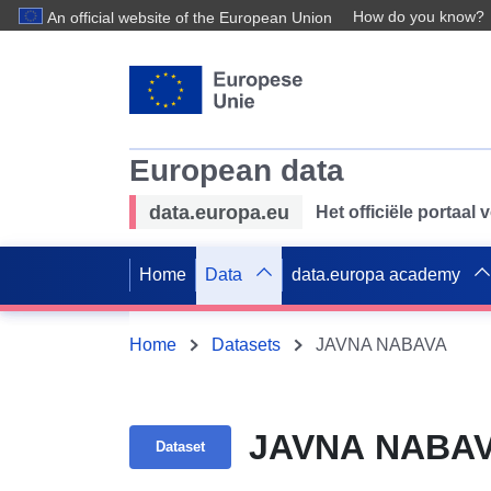
How do you know?
An official website of the European Union
European data
data.europa.eu
Het officiële portaal
Home
Data
data.europa academy
Home
Datasets
JAVNA NABAVA
JAVNA NABA
Dataset