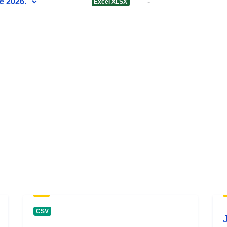
e 2026.
-
Excel XLSX
CSV