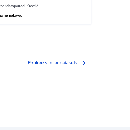
pendataportaal Kroatië
avna nabava.
arrow_forward
Explore similar datasets