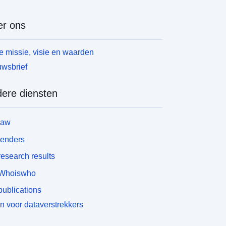
r ons
 missie, visie en waarden
wsbrief
ere diensten
law
tenders
esearch results
Whoiswho
ublications
n voor dataverstrekkers