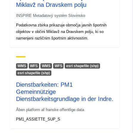
Miklavž na Dravskem polju
Opphav:
Ni poznano.
INSPIRE Metadatový systém Slovinsko
Podatkovna zbirka prikazuje območja javnih športnih
Identifikatorer:
SI.OB_169.RNO/d3bfb07e-
objektov v občini Miklavž na Dravskem polju, ki so
af0a-11eb-8529-
namenjeni različnim športnim aktivnostim.
0242ac130003
uriRef:
http://data.europa.eu/88u/dataset
24a6-42ec-9001-c9604f767c69
WMS
WFS
WMS
WFS
esri shapefile (shp)
esri shapefile (shp)
Dienstbarkeiten: PM1
Gemeinnützige
Dienstbarkeitsgrundlage in der Indre.
Åben platform af franske offentlige data
PM1_ASSIETTE_SUP_S