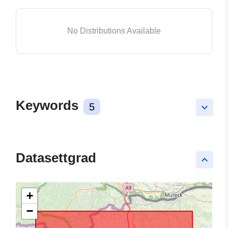
No Distributions Available
Keywords
5
keyboard_arrow_down
Datasettgrad
keyboard_arrow_up
+
−