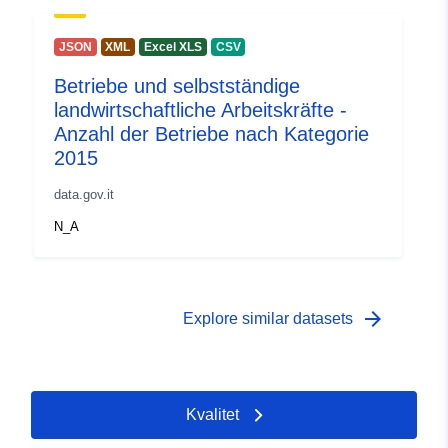
JSON
XML
Excel XLS
CSV
Betriebe und selbstständige
landwirtschaftliche Arbeitskräfte -
Anzahl der Betriebe nach Kategorie
2015
data.gov.it
N_A
arrow_forward
Explore similar datasets
Kvalitet