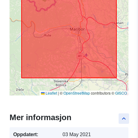
Leaflet
|
©
OpenStreetMap
contributors ©
GISCO
Mer informasjon
keyboard_arrow_up
Oppdatert:
03 May 2021