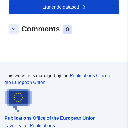
Lignende datasett
Comments
keyboard_arrow_down
0
This website is managed by the
Publications Office of
the European Union.
Publications Office of the European Union
Law | Data | Publications