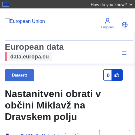
How do you know?
Logg inn
European data
data.europa.eu
0
Datasett
Nastanitveni obrati v
občini Miklavž na
Dravskem polju