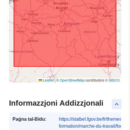
Leaflet
|
©
OpenStreetMap
contributors ©
GISCO
Informazzjoni Addizzjonali
keyboard_arrow_up
Paġna tal-Bidu:
https://statbel.fgov.be/fr/themes/em
formation/marche-du-travail/focus-.