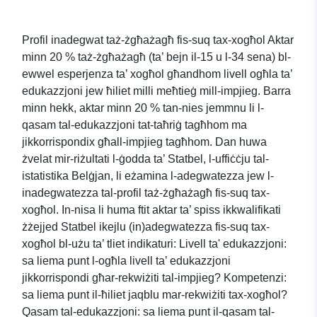
Profil inadegwat taż-żgħażagħ fis-suq tax-xogħol Aktar
minn 20 % taż-żgħażagħ (ta’ bejn il-15 u l-34 sena) bl-
ewwel esperjenza ta’ xogħol għandhom livell ogħla ta’
edukazzjoni jew ħiliet milli meħtieġ mill-impjieg. Barra
minn hekk, aktar minn 20 % tan-nies jemmnu li l-
qasam tal-edukazzjoni tat-taħriġ tagħhom ma
jikkorrispondix għall-impjieg tagħhom. Dan huwa
żvelat mir-riżultati l-ġodda ta’ Statbel, l-uffiċċju tal-
istatistika Belġjan, li eżamina l-adegwatezza jew l-
inadegwatezza tal-profil taż-żgħażagħ fis-suq tax-
xogħol. In-nisa li huma ftit aktar ta’ spiss ikkwalifikati
żżejjed Statbel ikejlu (in)adegwatezza fis-suq tax-
xogħol bl-użu ta’ tliet indikaturi: Livell ta' edukazzjoni:
sa liema punt l-ogħla livell ta’ edukazzjoni
jikkorrispondi għar-rekwiżiti tal-impjieg? Kompetenzi:
sa liema punt il-ħiliet jaqblu mar-rekwiżiti tax-xogħol?
Qasam tal-edukazzjoni: sa liema punt il-qasam tal-