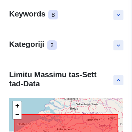
Keywords
8
keyboard_arrow_down
Kategoriji
2
keyboard_arrow_down
Limitu Massimu tas-Sett
keyboard_arrow_up
tad-Data
+
−