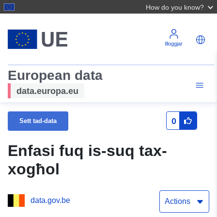
How do you know?
Illoggjar
European data
data.europa.eu
0
Sett tad-data
Enfasi fuq is-suq tax-
xogħol
data.gov.be
Actions