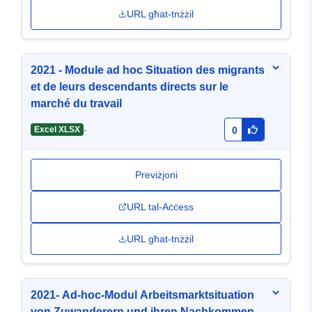
URL għat-tnżżil
2021 - Module ad hoc Situation des migrants
et de leurs descendants directs sur le
marché du travail
-
Excel XLSX
0
Previżjoni
URL tal-Aċċess
URL għat-tnżżil
2021- Ad-hoc-Modul Arbeitsmarktsituation
von Zuwanderern und ihren Nachkommen