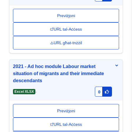
Previżjoni
URL tal-Aċċess
URL għat-tnżżil
2021 - Ad hoc module Labour market
situation of migrants and their immediate
descendants
-
Excel XLSX
0
Previżjoni
URL tal-Aċċess