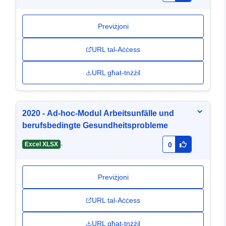
Previżjoni
URL tal-Aċċess
URL għat-tnżżil
2020 - Ad-hoc-Modul Arbeitsunfälle und
berufsbedingte Gesundheitsprobleme
-
Excel XLSX
0
Previżjoni
URL tal-Aċċess
URL għat-tnżżil