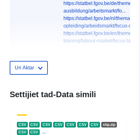
https://statbel.fgov.be/de/themen/
ausbildung/arbeitsmarkt/fo...
https://statbel.fgov.be/nl/themas/we
opleiding/arbeidsmarkt/focus-op-de
https://statbel.fgov.be/en/themes/w
training/labour-market/focus-labour-
Lingwi:
German
English
Uri Aktar
French
Dutch
Settijiet tad-Data simili
Pubblikatur:
North Gate II & III - INS
(STATBEL - Statistics Belgium)
Indirizz Elettroniku:
mailto:statbel@economie.fgov.be
CSV
CSV
CSV
CSV
CSV
CSV
CSV
shp.zip
Paġna Ewlenija:
...
CSV
CSV
https://statbel.fgov.be/