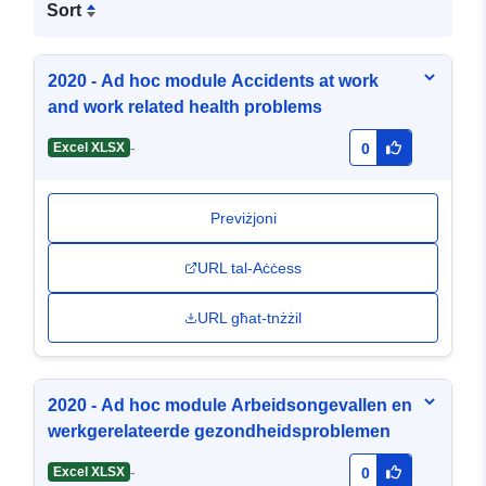
Sort
2020 - Ad hoc module Accidents at work
and work related health problems
-
Excel XLSX
0
Previżjoni
URL tal-Aċċess
URL għat-tnżżil
2020 - Ad hoc module Arbeidsongevallen en
werkgerelateerde gezondheidsproblemen
-
Excel XLSX
0