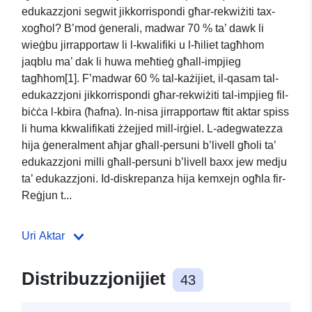
edukazzjoni segwit jikkorrispondi għar-rekwiżiti tax-
xogħol? B’mod ġenerali, madwar 70 % ta’ dawk li
wieġbu jirrapportaw li l-kwalifiki u l-ħiliet tagħhom
jaqblu ma’ dak li huwa meħtieġ għall-impjieg
tagħhom[1]. F’madwar 60 % tal-każijiet, il-qasam tal-
edukazzjoni jikkorrispondi għar-rekwiżiti tal-impjieg fil-
biċċa l-kbira (ħafna). In-nisa jirrapportaw ftit aktar spiss
li huma kkwalifikati żżejjed mill-irġiel. L-adegwatezza
hija ġeneralment aħjar għall-persuni b’livell għoli ta’
edukazzjoni milli għall-persuni b’livell baxx jew medju
ta’ edukazzjoni. Id-diskrepanza hija kemxejn ogħla fir-
Reġjun t...
Uri Aktar
Distribuzzjonijiet
43