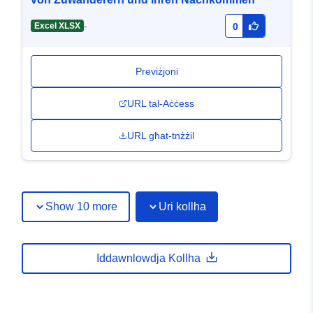
-
Excel XLSX
0
Previżjoni
URL tal-Aċċess
URL għat-tnżżil
Show 10 more
Uri kollha
Iddawnlowdja Kollha