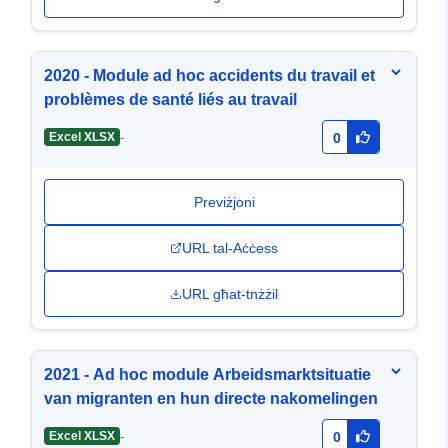
2020 - Module ad hoc accidents du travail et
problèmes de santé liés au travail
-
Excel XLSX
0
Previżjoni
URL tal-Aċċess
URL għat-tnżżil
2021 - Ad hoc module Arbeidsmarktsituatie
van migranten en hun directe nakomelingen
-
Excel XLSX
0