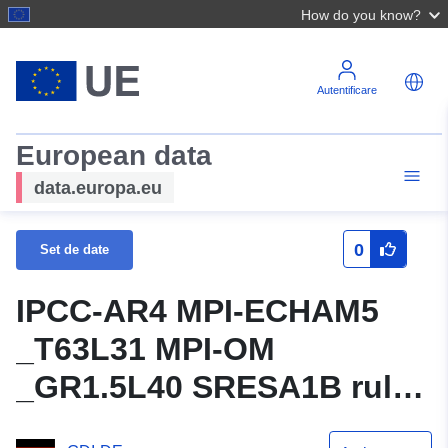
How do you know?
Autentificare
European data
data.europa.eu
0
Set de date
IPCC-AR4 MPI-ECHAM5
_T63L31 MPI-OM
_GR1.5L40 SRESA1B rula
nr.1: atmosferă 6 valori