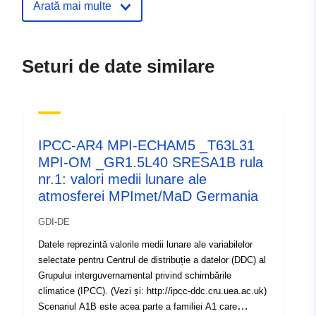
Arată mai multe
Pagina de
http://doi.org/doi:10.1594/WDCC/
destinație:
T63L31_OM-GR1.5L40_A1B_1_
Seturi de date similare
Limbi:
English
Puncte de
Dr. Erich Roeckner
contact:
Adresă URL:
http://www.mpimet.mpg.de/
IPCC-AR4 MPI-ECHAM5 _T63L31
MPI-OM _GR1.5L40 SRESA1B rula
Registru catalog:
Adăugat la data.europa.eu:
13
nr.1: valori medii lunare ale
December 2025
atmosferei MPImet/MaD Germania
Informații actualizate la data a.eur
GDI-DE
23 March 2026
Datele reprezintă valorile medii lunare ale variabilelor
selectate pentru Centrul de distribuție a datelor (DDC) al
Spațial:
Coordonate:
[ [ 0, 90 ], [ 360,
Grupului interguvernamental privind schimbările
90 ], [ 360, -90 ], [ 0, -90 ], [ 0,
climatice (IPCC). (Vezi și: http://ipcc-ddc.cru.uea.ac.uk)
90 ] ]
Scenariul A1B este acea parte a familiei A1 care
Tip:
Polygon