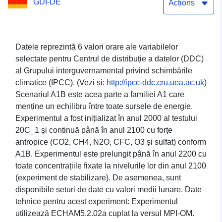
GDI-DE
HOUR MPImet/MaD
Actions
Germania
Datele reprezintă 6 valori orare ale variabilelor
selectate pentru Centrul de distribuție a datelor (DDC)
al Grupului interguvernamental privind schimbările
climatice (IPCC). (Vezi și:
http://ipcc-ddc.cru.uea.ac.uk
)
Scenariul A1B este acea parte a familiei A1 care
menține un echilibru între toate sursele de energie.
Experimentul a fost inițializat în anul 2000 al testului
20C_1 și continuă până în anul 2100 cu forțe
antropice (CO2, CH4, N2O, CFC, O3 și sulfat) conform
A1B. Experimentul este prelungit până în anul 2200 cu
toate concentrațiile fixate la nivelurile lor din anul 2100
(experiment de stabilizare). De asemenea, sunt
disponibile seturi de date cu valori medii lunare. Date
tehnice pentru acest experiment: Experimentul
utilizează ECHAM5.2.02a cuplat la versul MPI-OM.