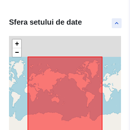
Sfera setului de date
keyboard_arrow_up
+
−