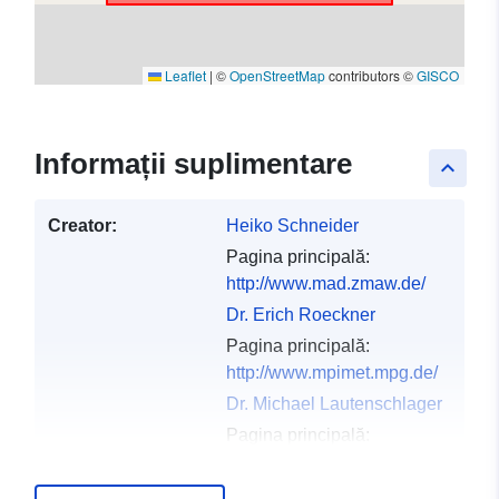
Leaflet
|
©
OpenStreetMap
contributors ©
GISCO
Informații suplimentare
keyboard_arrow_up
Creator:
Heiko Schneider
Pagina principală:
http://www.mad.zmaw.de/
Dr. Erich Roeckner
Pagina principală:
http://www.mpimet.mpg.de/
Dr. Michael Lautenschlager
Pagina principală:
http://www.mad.zmaw.de/