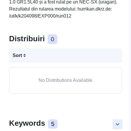
1.0 GR1.5L40 și a fost rulat pe un NEC-SX (uragan).
Rezultatul din rularea modelului: hurrikan.dkrz.de:
/ut/k/k204098/EXP000/run012
Distribuiri
0
Sort
No Distributions Available
Keywords
5
keyboard_arrow_down