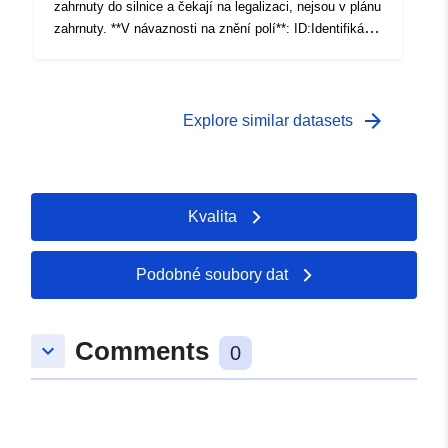
zahrnuty do silnice a čekají na legalizaci, nejsou v plánu
zahrnuty. **V návaznosti na znění polí**: ID:Identifikátor
obec: Uveďte kód obce, k níž náležejí předpona:
Předpona oddílu Oddíl: Kód oddílu číslo:Pořadové číslo
pododdílu oddílu kapacita: Maximální kapacita (m2)
**INFORMACE**: Datová hra je dostupná ve třech
arrow_forward
Explore similar datasets
formátech (*.XLSX, *.CSV a *.GPKG). POČET
REGISTRACE JE V RÁMCI: 153818
Kvalita
Podobné soubory dat
Comments
keyboard_arrow_down
0