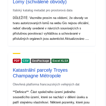
None
Lomy (schválené obvody)
Italský katalog metadat pro prostorová data
uriRef:
http://data.europa.eu/88u/dataset/d
dkrz-wdcc-iso2150324
DŮLEŽITÉ: Vezměte prosím na vědomí, že obvody ve
tvaru autorizovaných lomů na webu Gis nejsou oficiální,
neboť obvody uvedené v návrzích souvisejících s
Časové pokrytí:
01 June 2007
příslušnou povolovací vyhláškou a uchovávané v
 -
30 November 2007
příslušných orgánech jsou autentické.Aktualizováno dne
01 June 2007
23. února 2021. Podle platného regionálního práva jsou
 -
30 November 2007
těžební činnosti v regionu rozděleny do čtyř kategorií:
vápence (včetně mramoru, křídy, mouchy a marl),
štěrku (včetně písků), okrasných kamenů a jílů na cihly.
PDF
CSV
GeoPackage
Excel XLSX
Katastrální parcely Troyes
Champagne Métropole
Otevřená platforma francouzských veřejných dat
**Definice**: Část společného území jediného
sousedícího území, které se nachází v dělení úseku a
patří stejnému vlastníkovi. Některé pozemky, které jsou