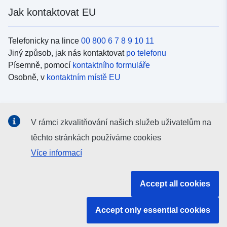
Jak kontaktovat EU
Telefonicky na lince
00 800 6 7 8 9 10 11
Jiný způsob, jak nás kontaktovat
po telefonu
Písemně, pomocí
kontaktního formuláře
Osobně, v
kontaktním místě EU
Sociální média
V rámci zkvalitňování našich služeb uživatelům na
Vyhledávání informačních kanálů EU v
sociálních médiích
těchto stránkách používáme cookies
Více informací
Orgány a instituce EU
Accept all cookies
Vyhledávání orgánů a institucí EU
Accept only essential cookies