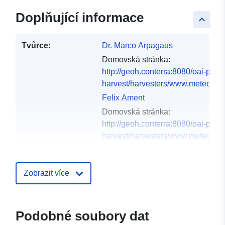
Doplňující informace
keyboard_arrow_up
Tvůrce:
Dr. Marco Arpagaus
Domovská stránka:
http://geoh.conterra:8080/oai-pmh
harvest/harvesters/www.meteoswis
Felix Ament
Domovská stránka:
http://geoh.conterra:8080/oai-pmh
harvest/harvesters/www.meteoswis
Úvodní stránka:
http://doi.org/doi:10.1594/WDCC
Zobrazit více
Jazyky:
English
Kontaktní místa:
Dr. Marco Arpagaus
Podobné soubory dat
Adresa URL:
http://geoh.conterra: