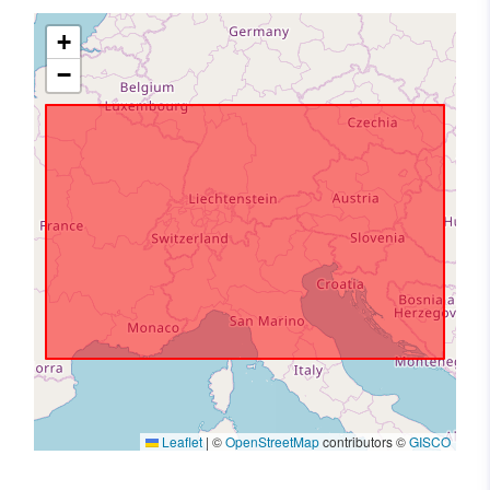
+
−
Leaflet
|
©
OpenStreetMap
contributors ©
GISCO