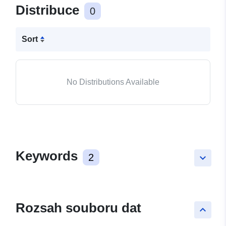
Distribuce
0
Sort
No Distributions Available
Keywords
2
keyboard_arrow_down
Rozsah souboru dat
keyboard_arrow_up