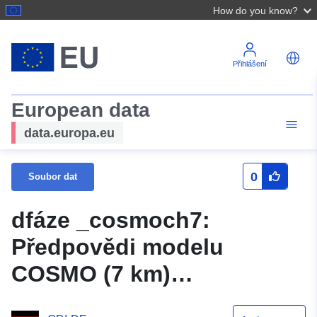
How do you know?
Přihlášení
European data
data.europa.eu
0
Soubor dat
dfáze _cosmoch7:
Předpovědi modelu
COSMO (7 km)
provozované společností