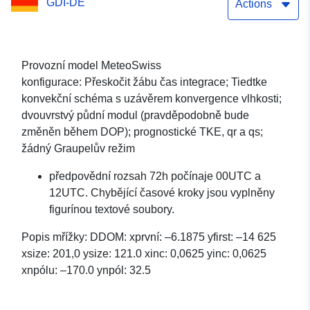
GDI-DE
MeteoSwiss pro projekt
Actions
MAP D-PHASE
Provozní model MeteoSwiss
konfigurace: Přeskočit žábu čas integrace; Tiedtke
konvekční schéma s uzávěrem konvergence vlhkosti;
dvouvrstvý půdní modul (pravděpodobně bude
změněn během DOP); prognostické TKE, qr a qs;
žádný Graupelův režim
předpovědní rozsah 72h počínaje 00UTC a
12UTC. Chybějící časové kroky jsou vyplněny
figurínou textové soubory.
Popis mřížky: DDOM: xprvní: –6.1875 yfirst: –14 625
xsize: 201,0 ysize: 121.0 xinc: 0,0625 yinc: 0,0625
xnpólu: –170.0 ynpól: 32.5