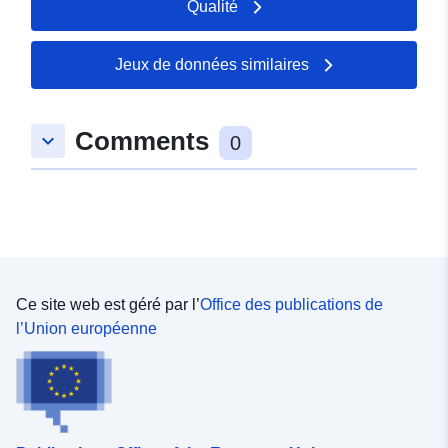
Qualité
on national television, listening to national radio and
newspaper-reading. The background-variables were sex,
age, living conditions, work situation, nationality and
Jeux de données similaires
language.
Comments
keyboard_arrow_down
0
Ce site web est géré par l’
Office des publications de
l’Union européenne