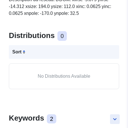
-14.312 xsize: 194.0 ysize: 112.0 xinc: 0.0625 yinc:
0.0625 xnpole: -170.0 ynpole: 32.5
Distributions
0
Sort
No Distributions Available
Keywords
2
keyboard_arrow_down