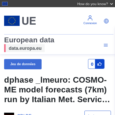
How do you know?
Connexion
European data
data.europa.eu
0
Jeu de données
dphase _lmeuro: COSMO-
ME model forecasts (7km)
run by Italian Met. Service
CNMCA for the MAP D-