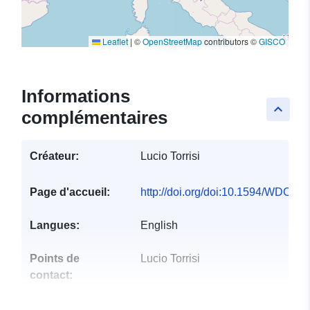
Leaflet
|
©
OpenStreetMap
contributors ©
GISCO
Informations
keyboard_arrow_up
complémentaires
Créateur:
Lucio Torrisi
Page d'accueil:
http://doi.org/doi:10.1594/WDCC
Langues:
English
Points de
Lucio Torrisi
contact:
Compte rendu du
Ajoutée à data.europa.eu:
13