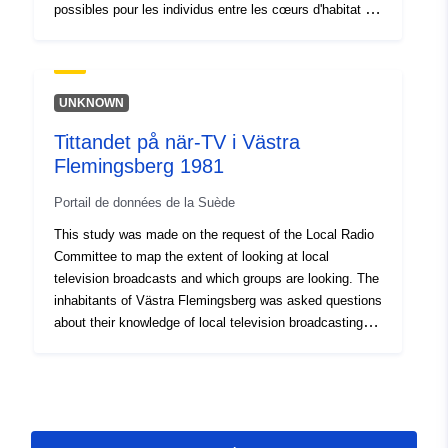
possibles pour les individus entre les cœurs d'habitat de
dkrz-wdcc-iso2155974
l'espèce. Cette donnée est un élément de l'outil "Trame
Mammifères de Bretagne" (TMB) destiné à permettre
Couverture
01 June 2007
d'intégrer les continuités écologiques des mammifères
temporelle:
 -
30 November 2007
dans les Trames Vertes et Bleues et les prendre en
UNKNOWN
compte dans l'ensemble des politiques publiques,
01 June 2007
Tittandet på när-TV i Västra
aménagements du territoire, projets et actions
 -
31 August 2007
Flemingsberg 1981
susceptibles de d'affecter ces espèces ou leurs
01 June 2007
habitats. Voir Notice de la Trame Mammifères de
Portail de données de la Suède
Bretagne (GMB, 2020) pour plus de détails.
 -
31 August 2007
This study was made on the request of the Local Radio
Committee to map the extent of looking at local
television broadcasts and which groups are looking. The
inhabitants of Västra Flemingsberg was asked questions
about their knowledge of local television broadcasting
and their attitude towards it. Since the broadcastings are
made by local organizations they were also asked about
their affiliations with those and other organizations. To
create a standard of the respondents´ general mass
media activity there were questions about their viewing