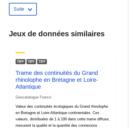
catalogue:
December 2025
Suite
Mise à jour sur data.europa.eu:
23 March 2026
Jeux de données similaires
spatial:
Coordonnées:
[ [ 2, 50 ], [ 18,
50 ], [ 18, 43 ], [ 2, 43 ], [ 2,
50 ] ]
Type:
Polygon
TIFF
TIFF
TIFF
Trame des continuités du Grand
Ressource
rhinolophe en Bretagne et Loire-
spatiale:
Atlantique
Identificateurs:
None
Geocatalogue France
doi:10.1594/WDCC/dphase_lmeu
Valeur des continuités écologiques du Grand rhinolophe
ME%20model%20forecasts%20(
en Bretagne et Loire-Atlantique continentales. Ces
PHASE%20project
valeurs, distribuées de 1 à 100 dans cette trame diffuse,
mesurent la qualité et la quantité des connexions
uriRef:
http://data.europa.eu/88u/dataset/d