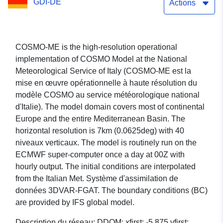
GDI-DE
PHASE project
Actions
COSMO-ME is the high-resolution operational
implementation of COSMO Model at the National
Meteorological Service of Italy (COSMO-ME est la
mise en œuvre opérationnelle à haute résolution du
modèle COSMO au service météorologique national
d'Italie). The model domain covers most of continental
Europe and the entire Mediterranean Basin. The
horizontal resolution is 7km (0.0625deg) with 40
niveaux verticaux. The model is routinely run on the
ECMWF super-computer once a day at 00Z with
hourly output. The initial conditions are interpolated
from the Italian Met. Système d'assimilation de
données 3DVAR-FGAT. The boundary conditions (BC)
are provided by IFS global model.
Description du réseau: DDOM: xfirst: -5.875 yfirst: