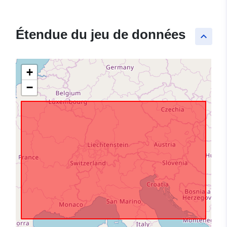
Étendue du jeu de données
keyboard_arrow_up
+
−