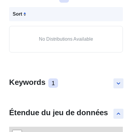
Sort
No Distributions Available
Keywords
1
keyboard_arrow_down
Étendue du jeu de données
keyboard_arrow_up