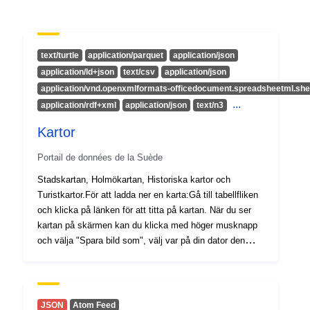
1992
Langues:
English
text/turtle
application/parquet
application/json
application/ld+json
text/csv
application/json
Points de
Prof. Julia Pongratz
application/vnd.openxmlformats-officedocument.spreadsheetml.she
contact:
URL:
...
application/rdf+xml
application/json
text/n3
http://www.mpimet.mpg.de
Kartor
Compte rendu du
Ajoutée à data.europa.eu:
13
Portail de données de la Suède
catalogue:
December 2025
Stadskartan, Holmökartan, Historiska kartor och
Mise à jour sur data.europa.eu:
Turistkartor.För att ladda ner en karta:Gå till tabellfliken
23 March 2026
och klicka på länken för att titta på kartan. När du ser
kartan på skärmen kan du klicka med höger musknapp
spatial:
Coordonnées:
[ [ 0, 90 ], [
och välja "Spara bild som", välj var på din dator den
360, 90 ], [ 360, -90 ], [ 0, -90
skall sparas i rutan som dyker upp, sedan klicka på
], [ 0, 90 ] ]
"Spara".Stadskartan täcker Umeå tätort.Den innehåller
klassiska kartlager med bland annat bostads- och
Type:
Polygon
industriområden, vägnät, byggnader, gatunamn,
JSON
Atom Feed