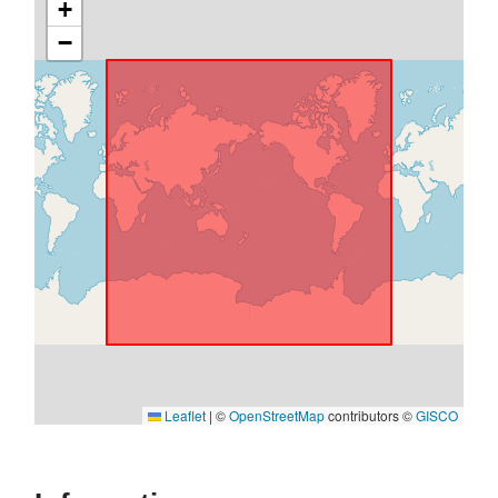
+
−
Leaflet
|
©
OpenStreetMap
contributors ©
GISCO