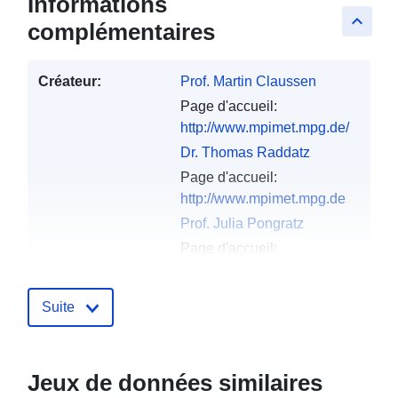
Informations
keyboard_arrow_up
complémentaires
Créateur:
Prof. Martin Claussen
Page d'accueil:
http://www.mpimet.mpg.de/
Dr. Thomas Raddatz
Page d'accueil:
http://www.mpimet.mpg.de
Prof. Julia Pongratz
Page d'accueil:
http://www.mpimet.mpg.de
Dr. Christian Reick
Suite
Page d'accueil:
http://www.mpimet.mpg.de
Jeux de données similaires
Page d'accueil:
http://doi.org/doi:10.1594/W