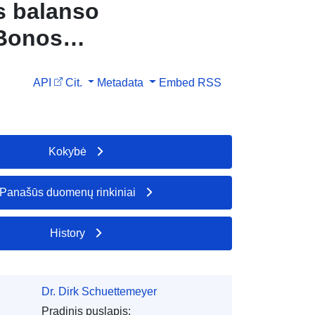
s balanso
 Bonos
API
Cit.
Metadata
Embed
RSS
Kokybė
Panašūs duomenų rinkiniai
History
Dr. Dirk Schuettemeyer
Pradinis puslapis: