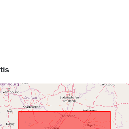
Kontaktinis
punktas:
Katalogo įraš
tis
Erdviniai
duomenys:
Erdvinis ištek
Identifikatoria