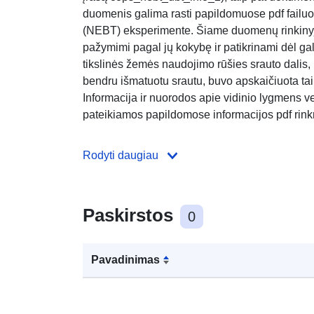
duomenis galima rasti papildomuose pdf failuos
(NEBT) eksperimente. Šiame duomenų rinkinyje
pažymimi pagal jų kokybę ir patikrinami dėl gal
tikslinės žemės naudojimo rūšies srauto dalis, 
bendru išmatuotu srautu, buvo apskaičiuota ta
Informacija ir nuorodos apie vidinio lygmens ve
pateikiamos papildomose informacijos pdf rink
Rodyti daugiau
Paskirstos
0
Pavadinimas