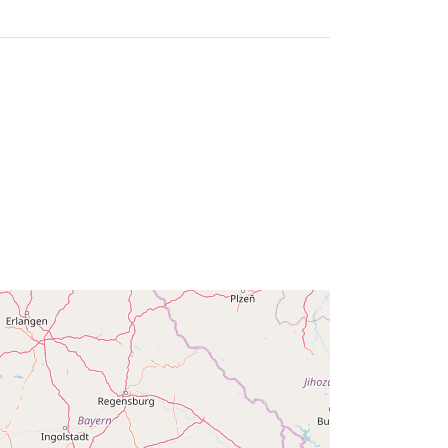
Rafael Eigenmann
URL:
http://www.bayceer.uni-
bayreuth.de/mm/
as:
Pridėta prie duomenų.europa.eu:
12 October
2021
Atnaujinta informacija apie duomenis.europa.eu:
17 January 2026
Koordinatės:
[ [ 6.5, 49.06 ], [ 10,
49.06 ], [ 10, 47.55 ], [ 6.5, 47.55 ], [
6.5, 49.06 ] ]
Rūšis:
Polygon
lius:
i:
doi:10.1594/WDCC/cops_nebt_ubn