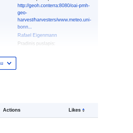
http://geoh.conterra:8080/oai-pmh-
geo-
harvest/harvesters/www.meteo.uni-
bonn...
Rafael Eigenmann
Pradinis puslapis:
http://www.bayceer.uni-
bayreuth.de/mm/
au
Thomas Foken
Pradinis puslapis:
http://www.bayceer.uni-
bayreuth.de/mm/
apis:
http://doi.org/doi:10.1594/WDCC/co
Actions
Likes
ps_nebt_ubn_flux
English