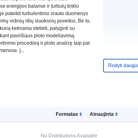
e energijos balanse ir turbulų tinklo
 pateikti turbulentinio srauto duomenys
imų vidinių ribų sluoksnių poveikio. Be to,
kurią ketinama stebėti, palyginti su
ikant paviršiaus ploto modeliavimą.
rtinimo procedūrą ir ploto analizę taip pat
menose. Į...
Rodyti daugi
Įėjimo tinklal
Formatas
Atnaujinta
Kalbos:
No Distributions Available