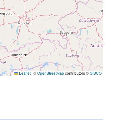
_flux/cops_nebt_ubn_flux:%20Eddy
-
covariance%20turbulence%20data
%20from%20COPS%20energy%20
balance%20and%20turbulence%20
network%20station%20run%20by%
20University%20of%20Bonn%20dur
ing%20COPS%202007
None
Leaflet
|
©
OpenStreetMap
contributors ©
GISCO
http://data.europa.eu/88u/dataset/de-
dkrz-wdcc-iso2230051
01 June 2007
 -
30 August 2007