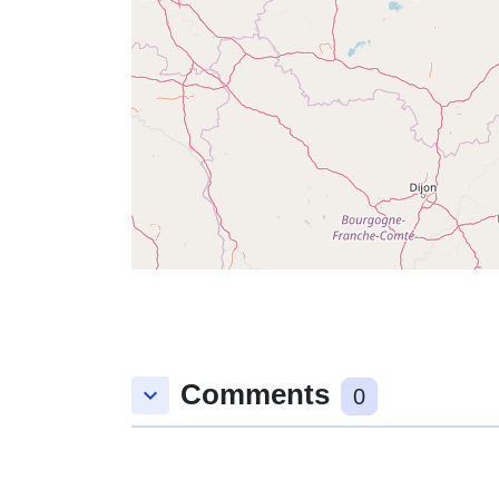
Comments
keyboard_arrow_down
0