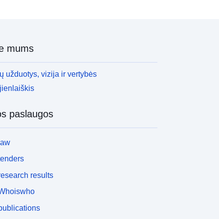
ie mums
 užduotys, vizija ir vertybės
ienlaiškis
os paslaugos
law
tenders
esearch results
Whoiswho
ublications