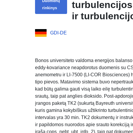
Duomenų
turbulencijo
rinkinys
ir turbulenci
universiteta
GDI-DE
Bonos universiteto valdoma energijos balanso 
eddy-kovariance neapdorotus duomenis su CSAT
anemometru ir LI-7500 (LI-COR Biosciences) h
tipo pievos. Matavimo sistema buvo nepertrau
kad būtų galima gauti visą laiko eilę turbulentin
srautų, taip pat anglies dioksido. Post-apdoro
įrangos paketą TK2 (sukurtą Bayreuth universi
kuris gamina kokybiškus užtikrinto turbulentini
intervalas yra 30 min. TK2 dokumentų ir instru
ir papildomos nuorodos apie srauto korekciją i
įrašą cops_nebt_ubt_info_2), taip pat dokument