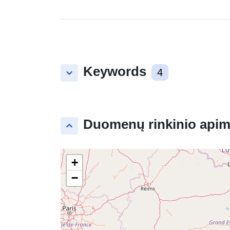
Keywords
keyboard_arrow_down
4
Duomenų rinkinio apim
keyboard_arrow_up
+
−