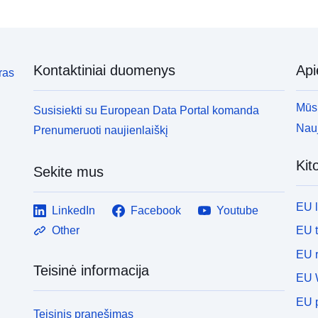
Kontaktiniai duomenys
Ap
ras
Mūsų
Susisiekti su European Data Portal komanda
Nauj
Prenumeruoti naujienlaiškį
Kit
Sekite mus
EU 
LinkedIn
Facebook
Youtube
EU 
Other
EU r
Teisinė informacija
EU 
EU p
Teisinis pranešimas