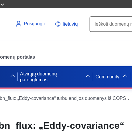
Prisijungti
lietuvių
uomenų portalas
Atvirųjų duomenų
Community
parengtumas
cops_nebt_ubn_flux: „Eddy-covariance“ turbulencijos duomenys iš COPS energijos balanso ir turbulencijos tinklo stoties, kurią valdo Bonos universitetas per COPS 2007
n_flux: „Eddy-covariance“