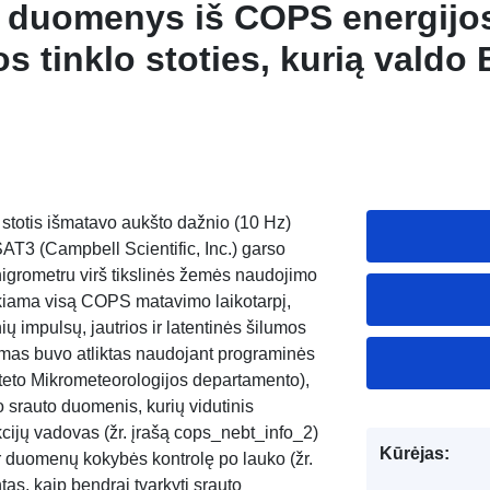
s duomenys iš COPS energijo
jos tinklo stoties, kurią valdo
s per COPS 2007
stotis išmatavo aukšto dažnio (10 Hz)
3 (Campbell Scientific, Inc.) garso
igrometru virš tikslinės žemės naudojimo
kiama visą COPS matavimo laikotarpį,
ių impulsų, jautrios ir latentinės šilumos
jimas buvo atliktas naudojant programinės
teto Mikrometeorologijos departamento),
o srauto duomenis, kurių vidutinis
kcijų vadovas (žr. įrašą cops_nebt_info_2)
Kūrėjas:
r duomenų kokybės kontrolę po lauko (žr.
as, kaip bendrai tvarkyti srauto