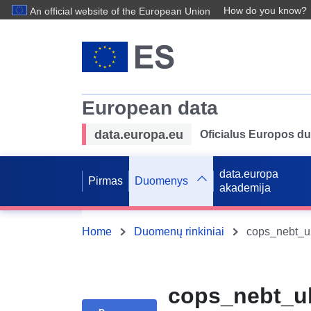
How do you know?
An official website of the European Union
European data
data.europa.eu
Oficialus Europos d
data.europa
Pirmas
Duomenys
akademija
Home
Duomenų rinkiniai
cops_nebt_ub