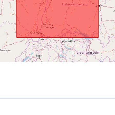
uriRef:
Laikotarpis: