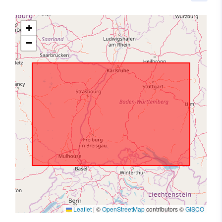
+
−
Leaflet
|
©
OpenStreetMap
contributors ©
GISCO