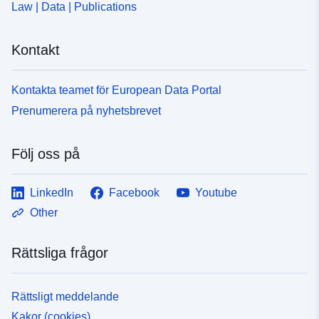
Law | Data | Publications
Rumslig resurs:
Kontakt
Identifierare:
doi:10.1594/WDCC/cops_nebt_ubn
covariance%20turbulence%20d
None
Kontakta teamet för European Data Portal
Prenumerera på nyhetsbrevet
uriRef:
http://data.europa.eu/88u/dataset/d
dkrz-wdcc-iso2230051
Följ oss på
Tidsperiod:
01 June 2007
LinkedIn
Facebook
Youtube
 -
30 August 2007
Other
Rättsliga frågor
Rättsligt meddelande
Kakor (cookies)