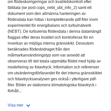
om flödeskorrigeringar och kvalitetskontroll efter
fältdata (se post cops_nebt_ubt_info_2) samt ett
dokument som den allmänna hanteringen av
flödesdata kan hittas i kompletterande pdf-filer inom
experimentet för energibalans och turbulnätverk
(NEBT). De turbulenta flödesdata i denna datamängd
flaggas efter deras kvalitet och kontrolleras för en
inverkan av möjliga interna gränsskikt. Dessutom
beräknades flödesbidraget från den
målmarkanvändningstyp som var avsedd att
observeras till det totala uppmätta flödet med hjälp av
modellering av fotavtryck. Information och referenser
om utvärderingsförfarandet för det interna gränsskiktet
och fotavtrycksanalysen ges också i ytterligare pdf-
filer. Bilder av stationens klimatologiska fotavtryck i
förhåll...
Visa mer