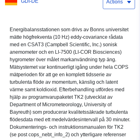
GDI-DE
turbulens nätverksstation
Actions
som drivs av universitetet
i Bonn under COPS 2007
Energibalansstationen som drivs av Bonns universitet
mätte högfrekventa (10 Hz) eddy-covariance rådata
med en CSAT3 (Campbell Scientific, Inc.) sonisk
anemometer och en LI-7500 (LI-COR Biosciences)
hygrometer över målet markanvändning typ äng.
Mätsystemet var kontinuerligt igång under hela COPS
mätperioden för att ge en komplett tidsserie av
turbulenta flöde av momentum, känslig och latent
värme samt koldioxid. Efterbehandling utfördes med
hjälp av programvarupaketet TK2 (utvecklat av
Department of Micrometeorology, University of
Bayreuth) som producerar kvalitetssäkrade turbulenta
flödesdata med ett medelvärdesintervall på 30 minuter.
Dokumenterings- och instruktionsmanualen för TK2
(se post cops_nebt_info_2) och ytterligare referenser