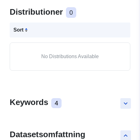
Distributioner
0
Sort
No Distributions Available
Keywords
4
keyboard_arrow_down
Datasetsomfattning
keyboard_arrow_up