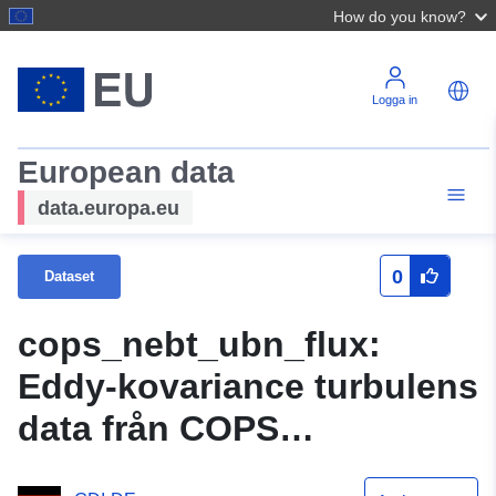
How do you know?
Logga in
European data
data.europa.eu
0
Dataset
cops_nebt_ubn_flux:
Eddy-kovariance turbulens
data från COPS
energibalans och