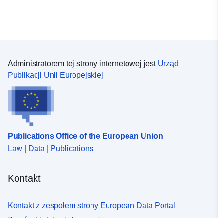
http://www.metoffice.gov.uk
Yoko Tsushima
Strona główna:
http://www.metoffice.gov.uk
Gareth Jones
Administratorem tej strony internetowej jest
Urząd
Strona główna:
Publikacji Unii Europejskiej
http://www.metoffice.gov.uk
Alejandro Bodas-Salcedo
Strona główna:
http://www.metoffice.gov.uk
Publications Office of the European Union
Law | Data | Publications
Strona główna:
http://doi.org/doi:10.1594/WDC
Języki:
English
Kontakt
Punkt
Chris Jones
Kontakt z zespołem strony European Data Portal
kontaktowy:
URL: