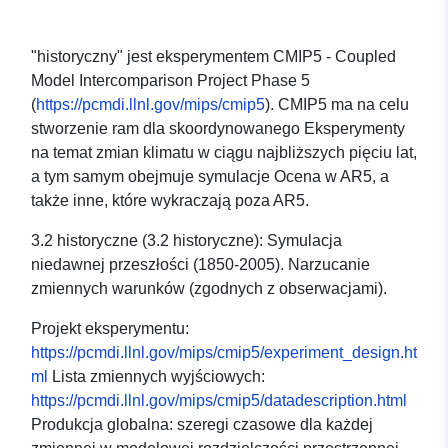
"historyczny" jest eksperymentem CMIP5 - Coupled
Model Intercomparison Project Phase 5
(
https://pcmdi.llnl.gov/mips/cmip5
). CMIP5 ma na celu
stworzenie ram dla skoordynowanego Eksperymenty
na temat zmian klimatu w ciągu najbliższych pięciu lat,
a tym samym obejmuje symulacje Ocena w AR5, a
także inne, które wykraczają poza AR5.
3.2 historyczne (3.2 historyczne): Symulacja
niedawnej przeszłości (1850-2005). Narzucanie
zmiennych warunków (zgodnych z obserwacjami).
Projekt eksperymentu:
https://pcmdi.llnl.gov/mips/cmip5/experiment_design.ht
ml
Lista zmiennych wyjściowych:
https://pcmdi.llnl.gov/mips/cmip5/datadescription.html
Produkcja globalna: szeregi czasowe dla każdej