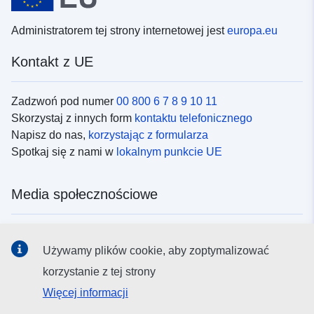
 -
30 December 2005
Administratorem tej strony internetowej jest
europa.eu
16 December 1859
 -
16 December 2005
Kontakt z UE
16 December 1980
 -
16 November 2005
Zadzwoń pod numer
00 800 6 7 8 9 10 11
01 December 1980
Skorzystaj z innych form
kontaktu telefonicznego
 -
30 November 2005
Napisz do nas,
korzystając z formularza
Spotkaj się z nami w
lokalnym punkcie UE
01 December 1859
 -
30 December 2005
Media społecznościowe
Obserwuj UE w
mediach społecznościowych
Używamy plików cookie, aby zoptymalizować
korzystanie z tej strony
Instytucje i organy UE
Więcej informacji