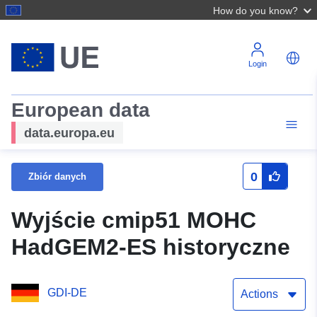
How do you know?
Login
European data
data.europa.eu
0
Zbiór danych
Wyjście cmip51 MOHC
HadGEM2-ES historyczne
GDI-DE
Actions