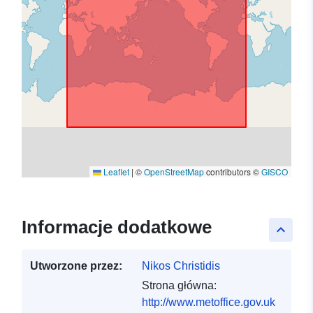
Leaflet
|
©
OpenStreetMap
contributors ©
GISCO
Informacje dodatkowe
keyboard_arrow_up
Utworzone przez:
Nikos Christidis
Strona główna:
http://www.metoffice.gov.uk