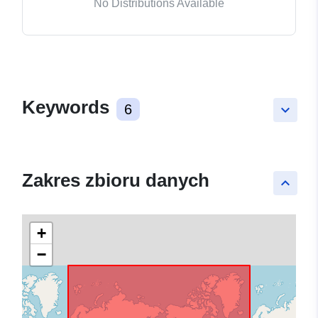
No Distributions Available
Keywords
6
keyboard_arrow_down
Zakres zbioru danych
keyboard_arrow_up
+
−