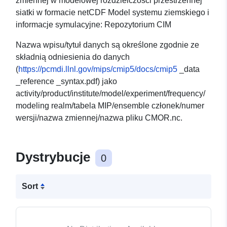
zmiennej w modelowej rozdzielczości przestrzennej
siatki w formacie netCDF Model systemu ziemskiego i
informacje symulacyjne: Repozytorium CIM
Nazwa wpisu/tytuł danych są określone zgodnie ze
składnią odniesienia do danych
(
https://pcmdi.llnl.gov/mips/cmip5/docs/cmip5
_data
_reference _syntax.pdf) jako
activity/product/institute/model/experiment/frequency/
modeling realm/tabela MIP/ensemble członek/numer
wersji/nazwa zmiennej/nazwa pliku CMOR.nc.
Dystrybucje
0
Sort