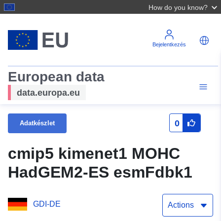
How do you know?
Bejelentkezés
European data
data.europa.eu
0
Adatkészlet
cmip5 kimenet1 MOHC
HadGEM2-ES esmFdbk1
GDI-DE
Actions