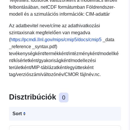
Teljesítés: idősorok változónként a modellrács térbeli
felbontásában, netCDF formátumban Földrendszer-
modell és a szimulációs információk: CIM-adattár
Az adatbevitel neve/címe az adathivatkozási
szintaxisnak megfelelően van megadva
(
https://pcmdi.llnl.gov/mips/cmip5/docs/cmip5
_data
_reference _syntax.pdf)
tevékenységként/termékként/intézményként/modellké
nt/kísérletként/gyakoriságként/modellezési
területként/MIP-táblázatként/együttesként
tag/verziószám/változónév/CMOR fájlnév.nc.
Disztribúciók
0
Sort