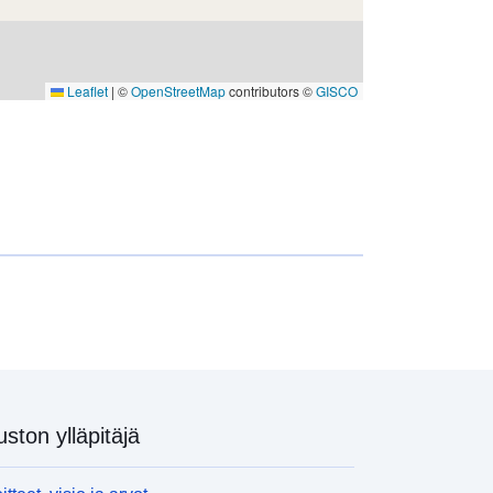
English
t:
Dr. Larry W. Horowitz
Leaflet
|
©
OpenStreetMap
contributors ©
GISCO
URL-osoite:
http://www.gfdl.noaa.gov
eloa
Lisätty dataan.europa.eu:
13
teri:
December 2025
Päivitetty data.europa.eu:
23 March
2026
Koordinaatit:
[ [ 0, 90 ], [ 360, 90 ], [
360, -90 ], [ 0, -90 ], [ 0, 90 ] ]
Tyyppi:
Polygon
uston ylläpitäjä