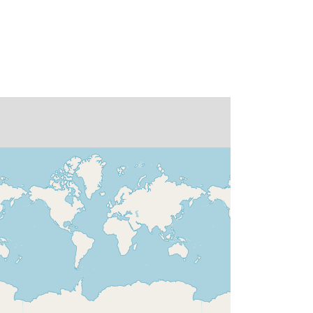
Kotisivu:
http://www.gfdl.noaa.gov
Michael Winton
Kotisivu:
http://www.gfdl.noaa.gov
Dr. Christophe Golaz
Kotisivu:
http://www.gfdl.noaa.gov
Elena Shevliakova
Kotisivu:
http://www.gfdl.noaa.gov
Dr. Yi Ming
Kotisivu:
http://www.gfdl.noaa.gov
Hiram Levy
Kotisivu:
http://www.gfdl.noaa.gov
William Cooke
Kotisivu:
http://www.gfdl.noaa.gov
sivu:
http://doi.org/doi:10.1594/WDCC/CM
IP5.NGG3am