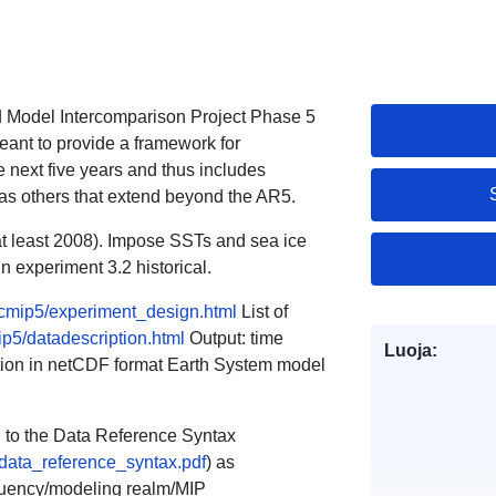
d Model Intercomparison Project Phase 5
eant to provide a framework for
 next five years and thus includes
 as others that extend beyond the AR5.
at least 2008). Impose SSTs and sea ice
n experiment 3.2 historical.
s/cmip5/experiment_design.html
List of
ip5/datadescription.html
Output: time
Luoja:
lution in netCDF format Earth System model
ng to the Data Reference Syntax
_data_reference_syntax.pdf
) as
equency/modeling realm/MIP