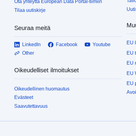
Tavo
Ota yhteyttä European Data Portal-tiimiin
Tunnisteet:
Uuti
Tilaa uutiskirje
Muu
Seuraa meitä
EU 
LinkedIn
Facebook
Youtube
EU 
Other
uriRef:
EU r
Oikeudelliset ilmoitukset
EU 
Ajallinen
EU p
Oikeudellinen huomautus
kattavuus:
Avoi
Evästeet
Saavutettavuus