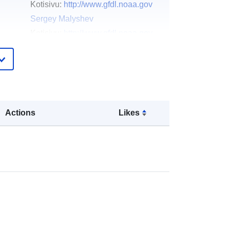
Kotisivu:
http://www.gfdl.noaa.gov
Sergey Malyshev
Kotisivu:
http://www.gfdl.noaa.gov
Dr. Ming Zhao
Kotisivu:
http://www.gfdl.noaa.gov
Vaishali Naik
Kotisivu:
http://www.gfdl.noaa.gov
Daniel M Schwarzkopf
Actions
Likes
Kotisivu:
http://www.gfdl.noaa.gov
Stephen M. Griffies
Kotisivu:
http://www.gfdl.noaa.gov
Dr. Paul Ginoux
Kotisivu:
http://www.gfdl.noaa.gov
Bruce Wyman
Kotisivu:
http://www.gfdl.noaa.gov
Dr. Andrew T. Wittenberg