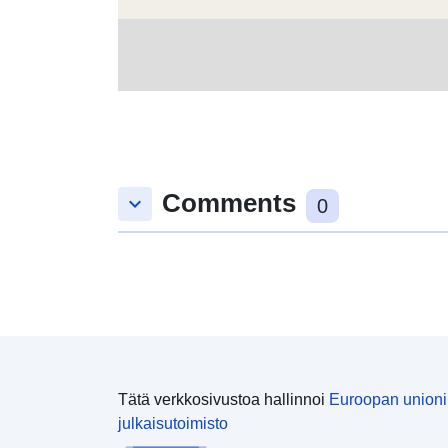
Comments
keyboard_arrow_down
0
Tätä verkkosivustoa hallinnoi
Euroopan union
julkaisutoimisto