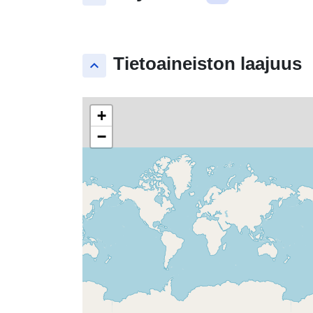
Tietoaineiston laajuus
keyboard_arrow_up
+
−