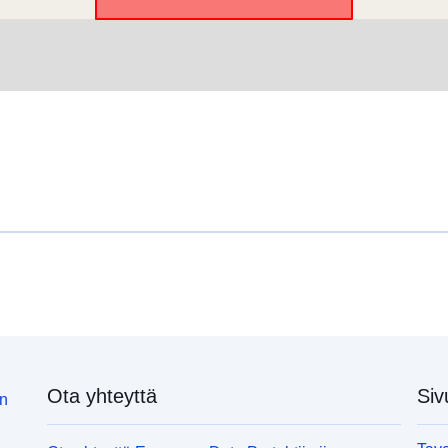
Kielet:
Yhteyspistee
Luetteloluett
koskeva rekis
Alueellinen:
Ota yhteyttä
Siv
in
Spatiaalinen
resurssi: