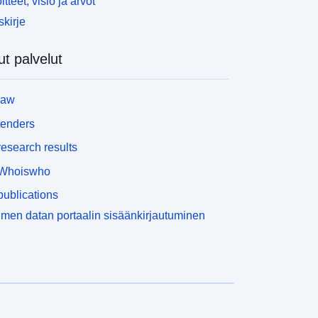
itteet, visio ja arvot
None
skirje
doi:10.1594/WDCC/CMIP5.NGG3a
m/NOAA%20GFDL%20GFDL-
t palvelut
CM3,%20amip%20experiment%20o
utput%20for%20CMIP5%20AR5,%2
law
0served%20by%20ESGF
tenders
http://data.europa.eu/88u/dataset/de-
esearch results
dkrz-wdcc-iso3235240
Whoiswho
16 January 1979
ublications
 -
16 December 2008
men datan portaalin sisäänkirjautuminen
16 January 1979
 -
15 December 2008
01 January 1979
 -
31 December 2008