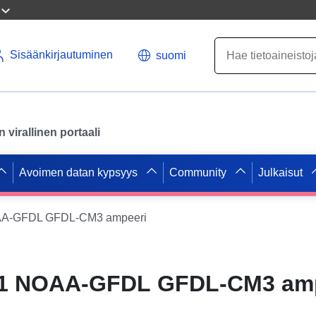
Sisäänkirjautuminen
suomi
virallinen portaali
Avoimen datan kypsyys
Community
Julkaisut
OAA-GFDL GFDL-CM3 ampeeri
ö1 NOAA-GFDL GFDL-CM3 am