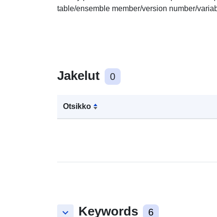
table/ensemble member/version number/varia
Jakelut
0
Otsikko
Keywords
keyboard_arrow_down
6