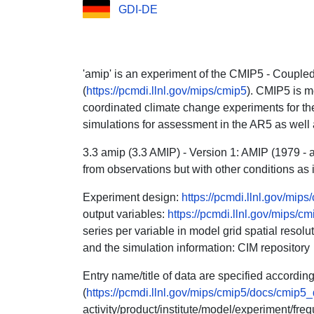
GDI-DE
'amip' is an experiment of the CMIP5 - Couple
(
https://pcmdi.llnl.gov/mips/cmip5
). CMIP5 is m
coordinated climate change experiments for the
simulations for assessment in the AR5 as well
3.3 amip (3.3 AMIP) - Version 1: AMIP (1979 - 
from observations but with other conditions as i
Experiment design:
https://pcmdi.llnl.gov/mip
output variables:
https://pcmdi.llnl.gov/mips/cm
series per variable in model grid spatial reso
and the simulation information: CIM repository
Entry name/title of data are specified accordi
(
https://pcmdi.llnl.gov/mips/cmip5/docs/cmip5
activity/product/institute/model/experiment/fr