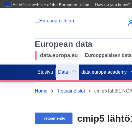
How do you know?
An official website of the European Union
European data
data.europa.eu
Eurooppalaisen datan 
Etusivu
Data
data.europa academy
Home
Tietoaineistot
cmip5 lähtö1 N
cmip5 läht
Tietoaineisto