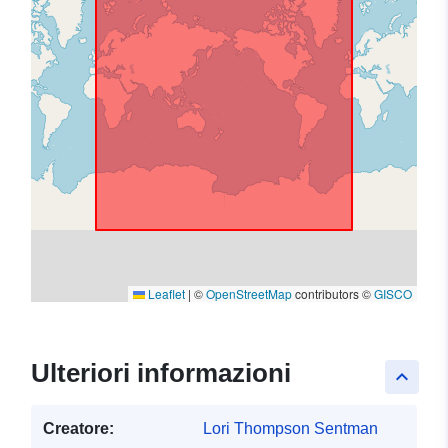
Leaflet
|
©
OpenStreetMap
contributors ©
GISCO
Ulteriori informazioni
keyboard_arrow_up
Creatore:
Lori Thompson Sentman