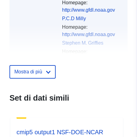
Homepage:
http://www.gfdl.noaa.gov
P.C.D Milly
Homepage:
http://www.gfdl.noaa.gov
Stephen M. Griffies
Homepage:
http://www.gfdl.noaa.gov
Jasmin G. John
Mostra di più
Homepage:
http://www.gfdl.noaa.gov
Alistair Adcroft
Set di dati simili
Homepage:
http://www.gfdl.noaa.gov
Michael Winton
Homepage:
cmip5 output1 NSF-DOE-NCAR
http://www.gfdl.noaa.gov