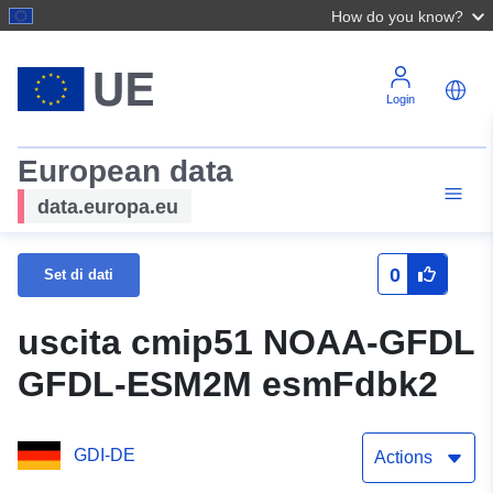
How do you know?
Login
European data
data.europa.eu
0
Set di dati
uscita cmip51 NOAA-GFDL
GFDL-ESM2M esmFdbk2
GDI-DE
Actions