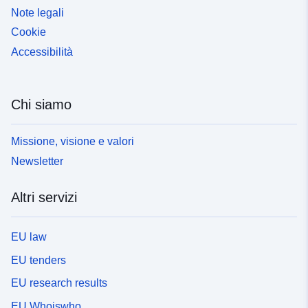
Note legali
None
Cookie
uriRef:
http://data.europa.eu/88u/dataset/d
Accessibilità
dkrz-wdcc-iso3240540
Copertura
02 July 1861
 -
02 July 2100
Chi siamo
temporale:
01 January 1861
 -
01 December 2100
Missione, visione e valori
01 January 1861
Newsletter
 -
31 December 2100
16 January 1861
Altri servizi
 -
16 December 2100
EU law
EU tenders
EU research results
EU Whoiswho