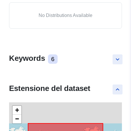
No Distributions Available
Keywords
6
keyboard_arrow_down
Estensione del dataset
keyboard_arrow_up
+
−