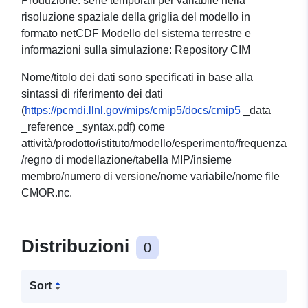
Produzione: serie temporali per variabile nella
risoluzione spaziale della griglia del modello in
formato netCDF Modello del sistema terrestre e
informazioni sulla simulazione: Repository CIM
Nome/titolo dei dati sono specificati in base alla
sintassi di riferimento dei dati
(
https://pcmdi.llnl.gov/mips/cmip5/docs/cmip5
_data
_reference _syntax.pdf) come
attività/prodotto/istituto/modello/esperimento/frequenza
/regno di modellazione/tabella MIP/insieme
membro/numero di versione/nome variabile/nome file
CMOR.nc.
Distribuzioni
0
Sort