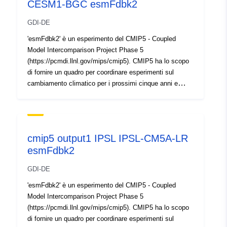
CESM1-BGC esmFdbk2
Michael J. Spelman
Homepage:
GDI-DE
http://www.gfdl.noaa.gov
'esmFdbk2' è un esperimento del CMIP5 - Coupled
Niki T. Zadeh
Model Intercomparison Project Phase 5
Homepage:
(https://pcmdi.llnl.gov/mips/cmip5). CMIP5 ha lo scopo
di fornire un quadro per coordinare esperimenti sul
http://www.gfdl.noaa.gov
cambiamento climatico per i prossimi cinque anni e
Matthew Harrison
quindi include simulazioni per Valutazione nell'AR5 e in
Homepage:
altri che si estendono oltre l'AR5. 5.5-2 esmFdbk2 (5.5-2
http://www.gfdl.noaa.gov
ESM feedback 2) - Versione 1: Il ciclo del carbonio vede
Adjunct Professor Ronald
una concentrazione di CO2 storica/rcp45, ma la
cmip5 output1 IPSL IPSL-CM5A-LR
radiazione vede un aumento dell'1% all'anno.
Stouffer
esmFdbk2
Progettazione sperimentale:
Homepage:
https://pcmdi.llnl.gov/mips/cmip5/experiment_design.ht
http://www.gfdl.noaa.gov
GDI-DE
ml Elenco delle variabili di output:
Hiram Levy
https://pcmdi.llnl.gov/mips/cmip5/datadescription.html
'esmFdbk2' è un esperimento del CMIP5 - Coupled
Homepage:
Produzione: serie temporali per variabile nella
Model Intercomparison Project Phase 5
risoluzione spaziale della griglia del modello in formato
http://www.gfdl.noaa.gov
(https://pcmdi.llnl.gov/mips/cmip5). CMIP5 ha lo scopo
netCDF Modello del sistema terrestre e informazioni
di fornire un quadro per coordinare esperimenti sul
Dr. John P. Dunne