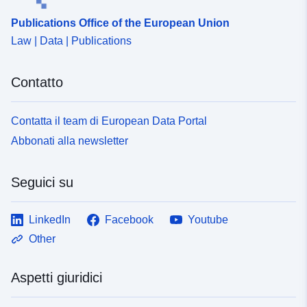
Punti di contatto:
Dr. John P. Dunne
Publications Office of the European Union
Dataset Testo del segnaposto del 
Law | Data | Publications
http://www.gfdl.noaa.gov
Registro del
Aggiunta a data.europa.eu:
13
Contatto
catalogo:
December 2025
Aggiornato su data.europa.eu:
Contatta il team di European Data Portal
23 March 2026
Abbonati alla newsletter
Spaziale:
Coordinate:
[ [ 0, 90 ], [ 360,
Seguici su
90 ], [ 360, -90 ], [ 0, -90 ], [ 0,
90 ] ]
LinkedIn
Facebook
Youtube
Tipo:
Polygon
Other
Risorsa spaziale:
Aspetti giuridici
Identificatori:
doi:10.1594/WDCC/CMIP5.NG
ESM2M,%20esmFdbk2%20experi