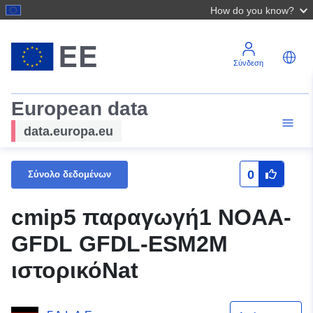
How do you know?
Σύνδεση
European data
data.europa.eu
0
Σύνολο δεδομένων
cmip5 παραγωγή1 NOAA-
GFDL GFDL-ESM2M
ιστορικόΝat