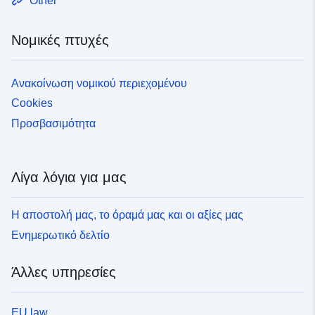
Other
Πόρος χωρικών
Νομικές πτυχές
δεδομένων:
Ανακοίνωση νομικού περιεχομένου
Αναγνωριστικά:
doi:10.1594/WDCC/CMIP5.NG
ESM2M,%20historicalNat%20ex
Cookies
None
Προσβασιμότητα
uriRef:
http://data.europa.eu/88u/dataset/d
dkrz-wdcc-iso3240546
Λίγα λόγια για μας
Χρονική κάλυψη:
16 January 1986
Η αποστολή μας, το όραμά μας και οι αξίες μας
 -
16 December 2005
Ενημερωτικό δελτίο
16 January 1861
 -
16 December 2005
Άλλες υπηρεσίες
01 January 1861
 -
31 December 2005
EU law