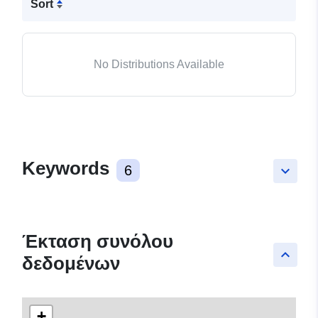
Sort
No Distributions Available
Keywords
6
keyboard_arrow_down
Έκταση συνόλου
keyboard_arrow_up
δεδομένων
+