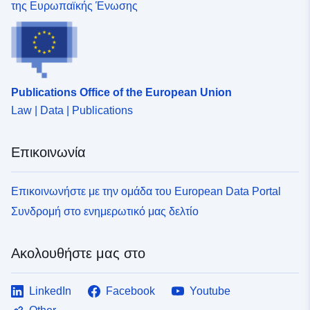
της Ευρωπαϊκής Ένωσης
Σελίδα
http://doi.org/doi:10.1594/WDC
προορισμού:
Γλώσσες :
English
Publications Office of the European Union
Σημείο επαφής:
Dr. John P. Dunne
Law | Data | Publications
Διεύθυνση URL:
http://www.gfdl.noaa.gov
Επικοινωνία
Αρχείο
Προστίθεται στο data.europa.eu:
1
καταλόγου:
October 2021
Επικοινωνήστε με την ομάδα του European Data Portal
Επικαιροποιήθηκε στα data.europa
Συνδρομή στο ενημερωτικό μας δελτίο
08 February 2025
Ακολουθήστε μας στο
Χωρικός:
Συντεταγμένες:
[ [ 0, 90 ], [
360, 90 ], [ 360, -90 ], [ 0, -90
], [ 0, 90 ] ]
LinkedIn
Facebook
Youtube
Τύπος:
Polygon