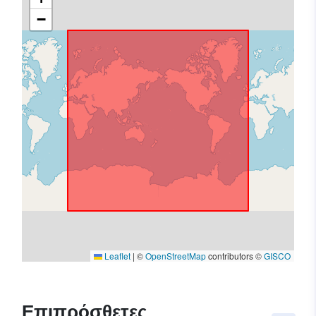
−
Leaflet
|
©
OpenStreetMap
contributors ©
GISCO
Επιπρόσθετες