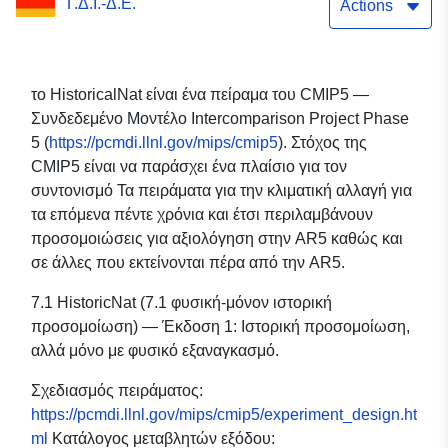
Γ.Δ.Ι.-Δ.Ε.
Actions
το HistoricalNat είναι ένα πείραμα του CMIP5 —
Συνδεδεμένο Μοντέλο Intercomparison Project Phase
5 (
https://pcmdi.llnl.gov/mips/cmip5
). Στόχος της
CMIP5 είναι να παράσχει ένα πλαίσιο για τον
συντονισμό Τα πειράματα για την κλιματική αλλαγή για
τα επόμενα πέντε χρόνια και έτσι περιλαμβάνουν
προσομοιώσεις για αξιολόγηση στην AR5 καθώς και
σε άλλες που εκτείνονται πέρα από την AR5.
7.1 HistoricNat (7.1 φυσική-μόνον ιστορική
προσομοίωση) — Έκδοση 1: Ιστορική προσομοίωση,
αλλά μόνο με φυσικό εξαναγκασμό.
Σχεδιασμός πειράματος:
https://pcmdi.llnl.gov/mips/cmip5/experiment_design.ht
ml
Κατάλογος μεταβλητών εξόδου: