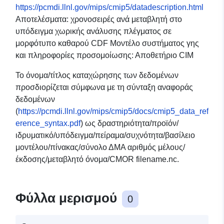
https://pcmdi.llnl.gov/mips/cmip5/datadescription.html
Αποτελέσματα: χρονοσειρές ανά μεταβλητή στο
υπόδειγμα χωρικής ανάλυσης πλέγματος σε
μορφότυπο καθαρού CDF Μοντέλο συστήματος γης
και πληροφορίες προσομοίωσης: Αποθετήριο CIM
Το όνομα/τίτλος καταχώρησης των δεδομένων
προσδιορίζεται σύμφωνα με τη σύνταξη αναφοράς
δεδομένων
(
https://pcmdi.llnl.gov/mips/cmip5/docs/cmip5_data_ref
erence_syntax.pdf
) ως δραστηριότητα/προϊόν/
ιδρυματικό/υπόδειγμα/πείραμα/συχνότητα/βασίλειο
μοντέλου/πίνακας/σύνολο ΔΜΑ αριθμός μέλους/
έκδοσης/μεταβλητό όνομα/CMOR filename.nc.
Φύλλα μερισμού
0