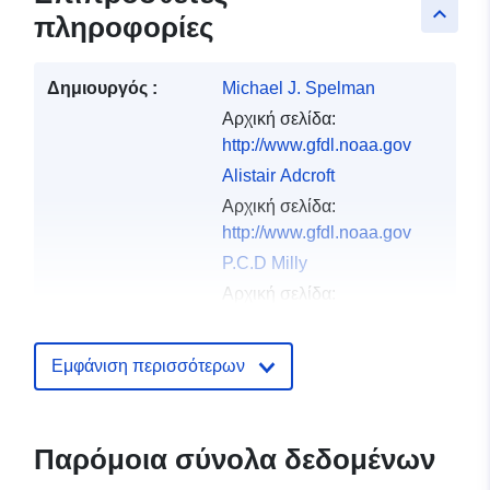
keyboard_arrow_up
πληροφορίες
Δημιουργός :
Michael J. Spelman
Αρχική σελίδα:
http://www.gfdl.noaa.gov
Alistair Adcroft
Αρχική σελίδα:
http://www.gfdl.noaa.gov
P.C.D Milly
Αρχική σελίδα:
http://www.gfdl.noaa.gov
Niki T. Zadeh
Εμφάνιση περισσότερων
Αρχική σελίδα:
http://www.gfdl.noaa.gov
Peter Phillipps
Παρόμοια σύνολα δεδομένων
Αρχική σελίδα: