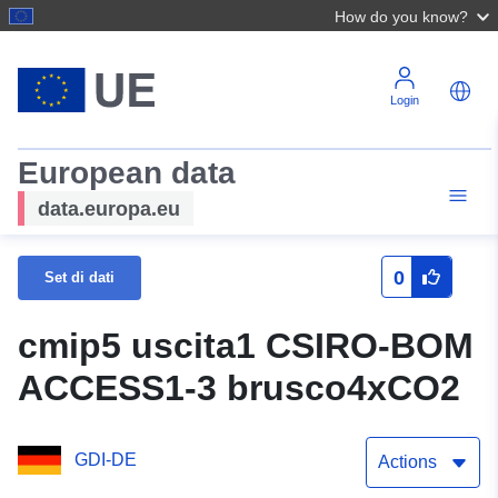
How do you know?
Login
European data
data.europa.eu
0
Set di dati
cmip5 uscita1 CSIRO-BOM
ACCESS1-3 brusco4xCO2
GDI-DE
Actions