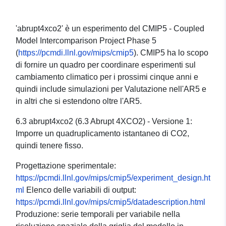
'abrupt4xco2' è un esperimento del CMIP5 - Coupled
Model Intercomparison Project Phase 5
(
https://pcmdi.llnl.gov/mips/cmip5
). CMIP5 ha lo scopo
di fornire un quadro per coordinare esperimenti sul
cambiamento climatico per i prossimi cinque anni e
quindi include simulazioni per Valutazione nell'AR5 e
in altri che si estendono oltre l'AR5.
6.3 abrupt4xco2 (6.3 Abrupt 4XCO2) - Versione 1:
Imporre un quadruplicamento istantaneo di CO2,
quindi tenere fisso.
Progettazione sperimentale:
https://pcmdi.llnl.gov/mips/cmip5/experiment_design.ht
ml
Elenco delle variabili di output:
https://pcmdi.llnl.gov/mips/cmip5/datadescription.html
Produzione: serie temporali per variabile nella