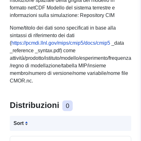
risoluzione spaziale della griglia del modello in
formato netCDF Modello del sistema terrestre e
informazioni sulla simulazione: Repository CIM
Nome/titolo dei dati sono specificati in base alla
sintassi di riferimento dei dati
(
https://pcmdi.llnl.gov/mips/cmip5/docs/cmip5
_data
_reference _syntax.pdf) come
attività/prodotto/istituto/modello/esperimento/frequenza
/regno di modellazione/tabella MIP/insieme
membro/numero di versione/nome variabile/nome file
CMOR.nc.
Distribuzioni
0
Sort