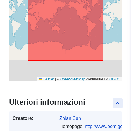
Leaflet
|
©
OpenStreetMap
contributors ©
GISCO
Ulteriori informazioni
keyboard_arrow_up
Creatore:
Zhian Sun
Homepage:
http://www.bom.gov.au