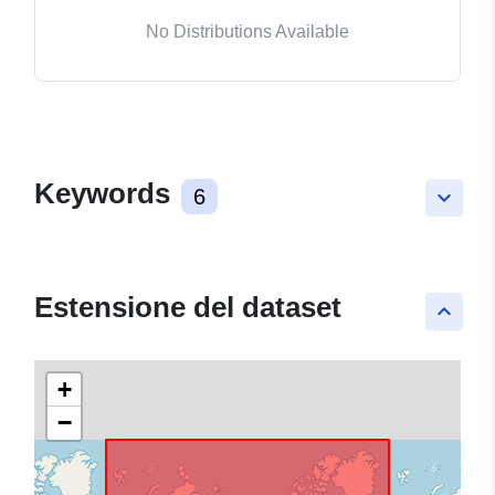
No Distributions Available
Keywords
6
keyboard_arrow_down
Estensione del dataset
keyboard_arrow_up
+
−