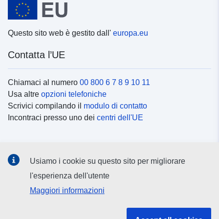
90 ], [ 360, -90 ], [ 0, -90 ], [ 0,
90 ] ]
Tipo:
Polygon
Questo sito web è gestito dall'
europa.eu
Contatta l’UE
Risorsa spaziale:
Identificatori:
None
Chiamaci al numero
00 800 6 7 8 9 10 11
doi:10.1594/WDCC/CMIP5.CSA3
Usa altre
opzioni telefoniche
3%20model%20output%20prepa
Scrivici compilando il
modulo di contatto
Incontraci presso uno dei
centri dell'UE
uriRef:
http://data.europa.eu/88u/dataset/d
dkrz-wdcc-iso3307041
Social media
Usiamo i cookie su questo sito per migliorare
Copertura
16 January 0250
temporale:
Cerca i
canali social
l'esperienza dell'utente
 -
16 January 0250
01 January 0250
Maggiori informazioni
 -
31 December 0399
Istituzioni e organi dell’UE
01 January 0250