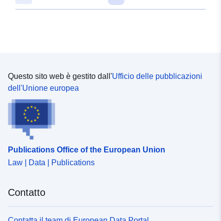
Homepage:
http://www.cmar.csiro.
Hailin Yan
Homepage:
http://www.cmar.csiro.
Peter Vohralik
Homepage:
http://www.cmar.csiro.
Sophie Lewis
Questo sito web è gestito dall'
Ufficio delle pubblicazioni
Homepage:
dell'Unione europea
http://www.climatescience.org.au/t
Dr. Tony Hirst
Homepage:
http://www.cmar.csiro.
Martin Dix
Publications Office of the European Union
Homepage:
http://www.cmar.csiro.
Law | Data | Publications
Peter Uhe
Homepage:
http://www.cmar.csiro.
Contatto
Arnold Sullivan
Homepage:
http://www.cmar.csiro.
Contatta il team di European Data Portal