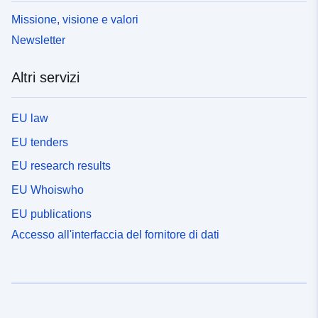
Homepage:
http://www.bom.gov.au
Missione, visione e valori
Russell Fiedler
Newsletter
Homepage:
http://www.cmar.csiro.
Altri servizi
Pagina di arrivo:
http://doi.org/doi:10.1594/WDCC
Lingue:
English
EU law
EU tenders
Punti di contatto:
Dr. Tony Hirst
Dataset Testo del segnaposto del 
EU research results
http://www.cmar.csiro.au
EU Whoiswho
EU publications
Registro del
Aggiunta a data.europa.eu:
13
Accesso all'interfaccia del fornitore di dati
catalogo:
December 2025
Aggiornato su data.europa.eu:
23 March 2026
Spaziale:
Coordinate:
[ [ 0, 90 ], [ 360,