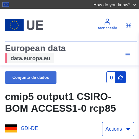
How do you know?
Abrir sessão
European data
data.europa.eu
0
Conjunto de dados
cmip5 output1 CSIRO-
BOM ACCESS1-0 rcp85
GDI-DE
Actions