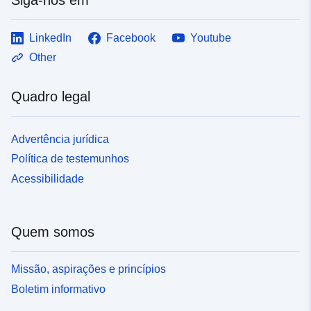
uriRef:
http://data.europa.eu/88u/dataset/d
dkrz-wdcc-iso3307050
LinkedIn
Facebook
Youtube
Other
Zakres czasowy:
01 January 2026
 -
31 December 2100
Quadro legal
16 January 2006
 -
16 December 2100
01 January 2006
Advertência jurídica
 -
01 January 2101
Política de testemunhos
01 January 2006
Acessibilidade
 -
31 December 2100
01 January 2026
Quem somos
 -
01 January 2101
Missão, aspirações e princípios
Boletim informativo