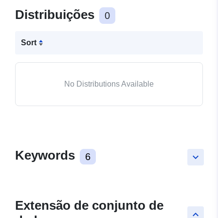
Distribuições
0
Sort
No Distributions Available
Keywords
6
keyboard_arrow_down
Extensão de conjunto de
keyboard_arrow_up