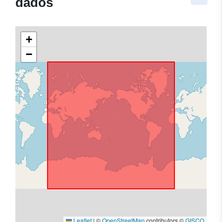
dados
+
−
Leaflet
|
©
OpenStreetMap
contributors ©
GISCO