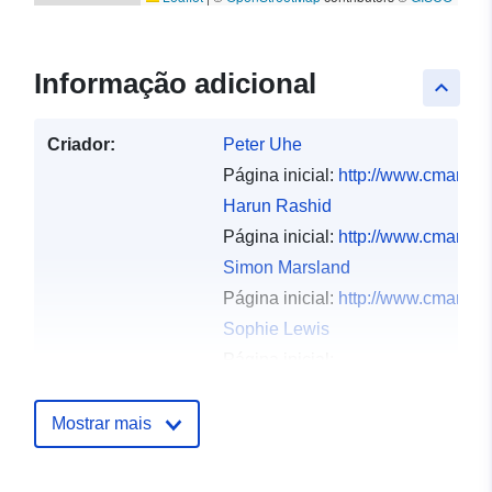
Informação adicional
keyboard_arrow_up
Criador:
Peter Uhe
Página inicial:
http://www.cmar.csi
Harun Rashid
Página inicial:
http://www.cmar.csi
Simon Marsland
Página inicial:
http://www.cmar.csi
Sophie Lewis
Página inicial:
http://www.climatescience.org.au/t
Russell Fiedler
Mostrar mais
Página inicial:
http://www.cmar.csi
Mark Collier