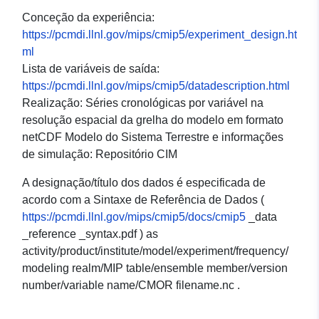
Conceção da experiência:
https://pcmdi.llnl.gov/mips/cmip5/experiment_design.ht
ml
Lista de variáveis de saída:
https://pcmdi.llnl.gov/mips/cmip5/datadescription.html
Realização: Séries cronológicas por variável na
resolução espacial da grelha do modelo em formato
netCDF Modelo do Sistema Terrestre e informações
de simulação: Repositório CIM
A designação/título dos dados é especificada de
acordo com a Sintaxe de Referência de Dados (
https://pcmdi.llnl.gov/mips/cmip5/docs/cmip5
_data
_reference _syntax.pdf ) as
activity/product/institute/model/experiment/frequency/
modeling realm/MIP table/ensemble member/version
number/variable name/CMOR filename.nc .