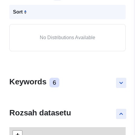
Sort
No Distributions Available
Keywords
6
keyboard_arrow_down
Rozsah datasetu
keyboard_arrow_up