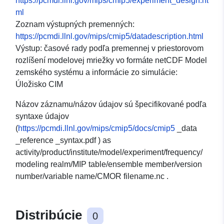
https://pcmdi.llnl.gov/mips/cmip5/experiment_design.ht
ml
Zoznam výstupných premenných:
https://pcmdi.llnl.gov/mips/cmip5/datadescription.html
Výstup: časové rady podľa premennej v priestorovom
rozlíšení modelovej mriežky vo formáte netCDF Model
zemského systému a informácie zo simulácie:
Úložisko CIM
Názov záznamu/názov údajov sú špecifikované podľa
syntaxe údajov
(
https://pcmdi.llnl.gov/mips/cmip5/docs/cmip5
_data
_reference _syntax.pdf ) as
activity/product/institute/model/experiment/frequency/
modeling realm/MIP table/ensemble member/version
number/variable name/CMOR filename.nc .
Distribúcie
0