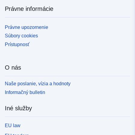
dkrz-wdcc-iso3307050
Právne informácie
Časové pokrytie:
01 January 2026
 -
31 December 2100
Právne upozornenie
16 January 2006
Súbory cookies
 -
16 December 2100
Prístupnosť
01 January 2006
 -
01 January 2101
01 January 2006
O nás
 -
31 December 2100
01 January 2026
Naše poslanie, vízia a hodnoty
 -
01 January 2101
Informačný bulletin
Iné služby
EU law