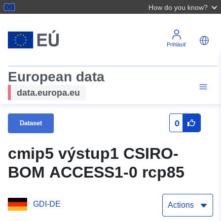
How do you know?
Prihlásiť
European data
data.europa.eu
0
Dataset
cmip5 výstup1 CSIRO-
BOM ACCESS1-0 rcp85
GDI-DE
Actions