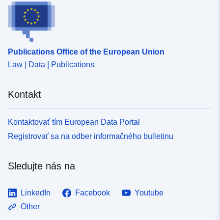
Katalógový
Pridané k údajom.europa.eu:
13 D
záznam:
2025
Aktualizované na základe údajov.
23 March 2026
Publications Office of the European Union
Law | Data | Publications
Zemepisné
Súradnice:
[ [ 0, 90 ], [ 360,
pokrytie:
90 ], [ 360, -90 ], [ 0, -90 ], [ 0,
90 ] ]
Kontakt
Typ:
Polygon
Kontaktovať tím European Data Portal
Priestorové
Registrovať sa na odber informačného bulletinu
zdroje:
Identifikátory:
None
Sledujte nás na
doi:10.1594/WDCC/CMIP5.CSA0
0%20model%20output%20prepa
LinkedIn
Facebook
Youtube
Other
uriRef:
http://data.europa.eu/88u/dataset/d