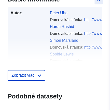
keyboard_arrow_up
Autor:
Peter Uhe
Domovská stránka:
http://www.cma
Harun Rashid
Domovská stránka:
http://www.cma
Simon Marsland
Domovská stránka:
http://www.cma
Sophie Lewis
Domovská stránka:
http://www.climatescience.org.au/t
Russell Fiedler
Zobraziť viac
Domovská stránka:
http://www.cma
Mark Collier
Domovská stránka:
http://www.cma
Podobné datasety
Siobhan O'Farrell
Domovská stránka:
http://www.cma