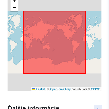
+
−
Leaflet
|
©
OpenStreetMap
contributors ©
GISCO
Ďalšie informácie