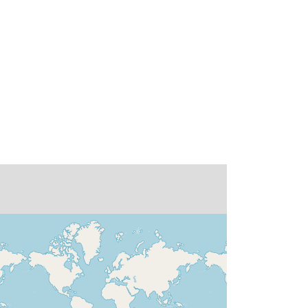
Sākumlapa:
http://www.cmar.csiro.au
Paola Petrelli
Sākumlapa:
http://www.climatescience.org.au/tag
s/arccss
Peter Vohralik
Sākumlapa:
http://www.cmar.csiro.au
Russell Fiedler
Sākumlapa:
http://www.cmar.csiro.au
Xiaobing Zhou
Sākumlapa:
http://www.bom.gov.au/
Peter Uhe
Sākumlapa: