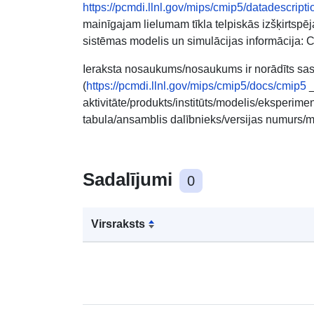
https://pcmdi.llnl.gov/mips/cmip5/datadescripti
mainīgajam lielumam tīkla telpiskās izšķirts
sistēmas modelis un simulācijas informācija: C
Ieraksta nosaukums/nosaukums ir norādīts sas
(
https://pcmdi.llnl.gov/mips/cmip5/docs/cmip5
_
aktivitāte/produkts/institūts/modelis/eksperi
tabula/ansamblis dalībnieks/versijas numurs
Sadalījumi
0
Virsraksts