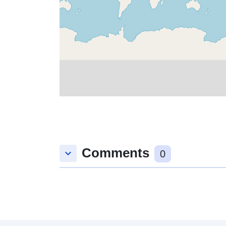
Comments
keyboard_arrow_down
0