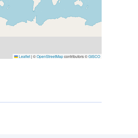
http://www.cmar.csiro.au
Zhian Sun
Sākumlapa:
http://www.bom.gov.au/
Ian Watterson
Sākumlapa:
http://www.cmar.csiro.au
Siobhan O'Farrell
Leaflet
|
©
OpenStreetMap
contributors ©
GISCO
Sākumlapa:
http://www.cmar.csiro.au
Lauren Stevens
Sākumlapa:
http://www.cmar.csiro.au
Hailin Yan
Sākumlapa:
http://www.cmar.csiro.au
Dave Bi
Sākumlapa: