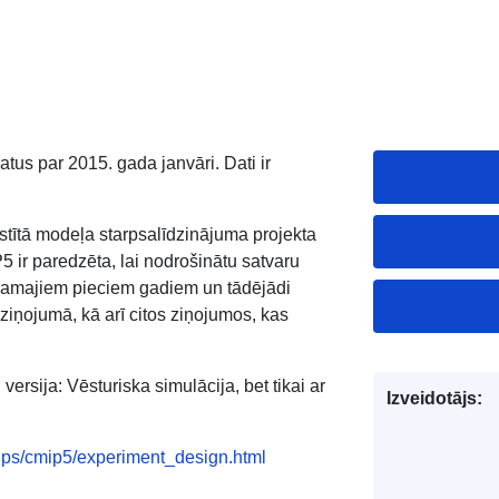
us par 2015. gada janvāri. Dati ir
stītā modeļa starpsalīdzinājuma projekta
5 ir paredzēta, lai nodrošinātu satvaru
kamajiem pieciem gadiem un tādējādi
ziņojumā, kā arī citos ziņojumos, kas
ersija: Vēsturiska simulācija, bet tikai ar
Izveidotājs:
/mips/cmip5/experiment_design.html