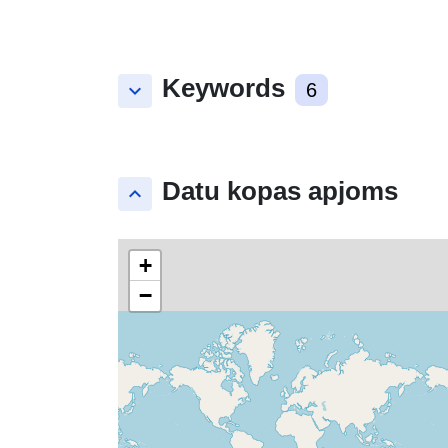
Keywords
keyboard_arrow_down
6
Datu kopas apjoms
keyboard_arrow_up
+
−