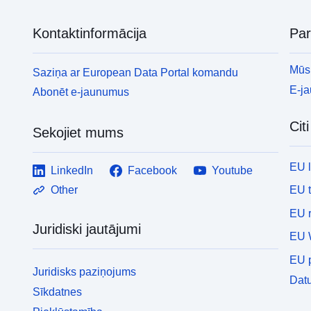
Kontaktinformācija
Pa
Mūsu
Saziņa ar European Data Portal komandu
E-j
Abonēt e-jaunumus
Cit
Sekojiet mums
EU 
LinkedIn
Facebook
Youtube
EU 
Other
EU r
Juridiski jautājumi
EU 
EU p
Juridisks paziņojums
Datu
Sīkdatnes