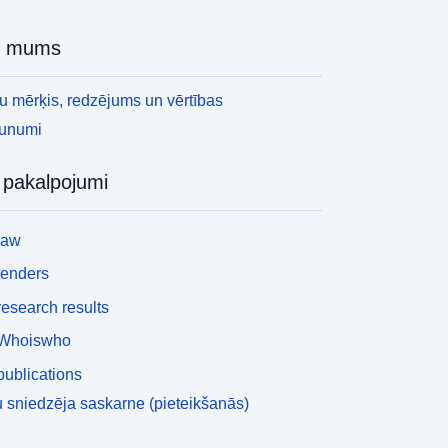
http://www.cmar.csiro.au
Harun Rashid
r mums
Sākumlapa:
http://www.cmar.csiro.au
 mērķis, redzējums un vērtības
Dr. Tony Hirst
aunumi
Sākumlapa:
http://www.cmar.csiro.au
i pakalpojumi
Petteri Uotila
Sākumlapa:
law
http://en.ilmatieteenlaitos.fi/
tenders
Charmaine Franklin
Sākumlapa:
esearch results
http://www.cmar.csiro.au
Whoiswho
Nicholas Hannah
ublications
Sākumlapa:
 sniedzēja saskarne (pieteikšanās)
http://www.climatescience.org.au/tag
s/arccss