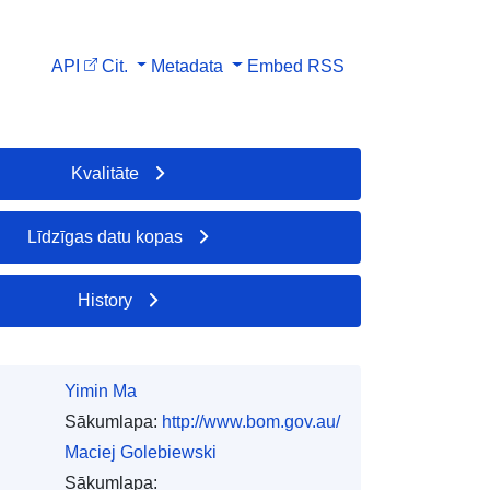
API
Cit.
Metadata
Embed
RSS
Kvalitāte
Līdzīgas datu kopas
History
Yimin Ma
Sākumlapa:
http://www.bom.gov.au/
Maciej Golebiewski
Sākumlapa: