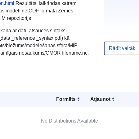
on.html
Rezultāts: laikrindas katram
pējas modelī netCDF formātā Zemes
IM repozitorijs
kaņā ar datu atsauces sintaksi
data _reference _syntax.pdf) kā
ments/biežums/modelēšanas sfēra/MIP
Rādīt vairāk
/mainīgais nosaukums/CMOR filename.nc.
Formāts
Atjaunot
No Distributions Available