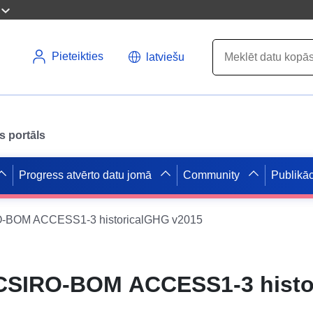
Pieteikties
latviešu
s portāls
Progress atvērto datu jomā
Community
Publikāc
O-BOM ACCESS1-3 historicalGHG v2015
 CSIRO-BOM ACCESS1-3 hist