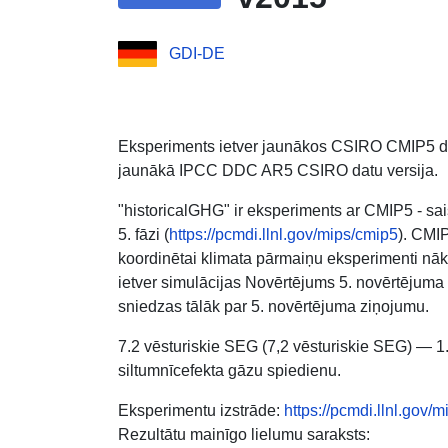
GDI-DE
Eksperiments ietver jaunākos CSIRO CMIP5 dat
jaunākā IPCC DDC AR5 CSIRO datu versija.
"historicalGHG" ir eksperiments ar CMIP5 - sai
5. fāzi (
https://pcmdi.llnl.gov/mips/cmip5
). CMIP
koordinētai klimata pārmaiņu eksperimenti nā
ietver simulācijas Novērtējums 5. novērtējuma 
sniedzas tālāk par 5. novērtējuma ziņojumu.
7.2 vēsturiskie SEG (7,2 vēsturiskie SEG) — 1. v
siltumnīcefekta gāzu spiedienu.
Eksperimentu izstrāde:
https://pcmdi.llnl.gov
Rezultātu mainīgo lielumu saraksts: