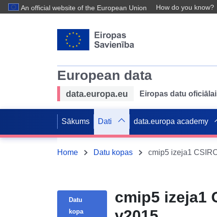
How do you know?
An official website of the European Union
European data
data.europa.eu
Eiropas datu oficiālai
Sākums
Dati
data.europa academy
Home
Datu kopas
cmip5 izeja1 CSIR
cmip5 izeja1
Datu
v2015
kopa