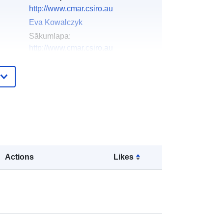
http://www.cmar.csiro.au
Eva Kowalczyk
Sākumlapa:
http://www.cmar.csiro.au
Simon Marsland
Sākumlapa:
http://www.cmar.csiro.au
Mark Collier
Sākumlapa:
http://www.cmar.csiro.au
Katja Dommenget
Sākumlapa:
Actions
Likes
http://www.unimelb.edu.au/
Martin Dix
Sākumlapa:
http://www.cmar.csiro.au
Arnold Sullivan