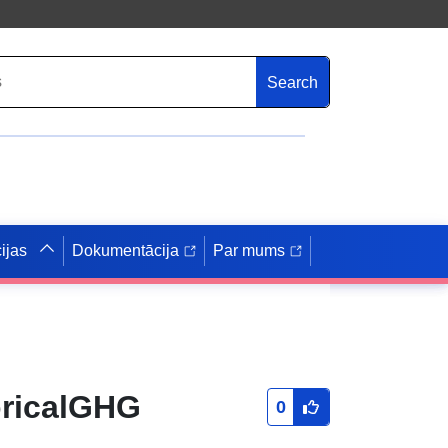
Search
ijas
Dokumentācija
Par mums
oricalGHG
0