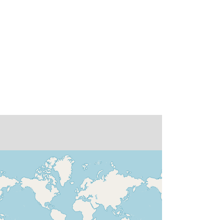
http://www.bom.gov.au/
Martin Dix
Pradinis puslapis:
http://www.cmar.csiro.au
Yimin Ma
Pradinis puslapis:
http://www.bom.gov.au/
Ian Watterson
Pradinis puslapis:
http://www.cmar.csiro.au
Nicholas Hannah
Pradinis puslapis:
http://www.climatescience.org.au/tag
s/arccss
Peter Vohralik
Pradinis puslapis:
http://www.cmar.csiro.au