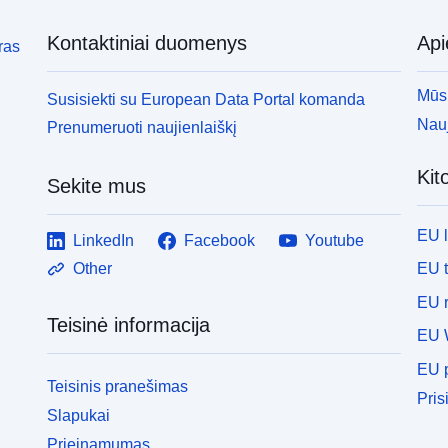
Kontaktiniai duomenys
Ap
ras
Mūsų
Susisiekti su European Data Portal komanda
Nauj
Prenumeruoti naujienlaiškį
Kit
Sekite mus
EU 
LinkedIn
Facebook
Youtube
EU 
Other
EU r
Teisinė informacija
EU 
EU p
Teisinis pranešimas
Pris
Slapukai
Prieinamumas