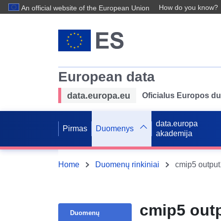
How do you know?
An official website of the European Union
European data
data.europa.eu
Oficialus Europos d
data.europa
Pirmas
Duomenys
akademija
Home
Duomenų rinkiniai
cmip5 outpu
cmip5 ou
Duomenų