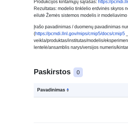
Produkcijos kintamųjų sąrašas:
https://pcmdi.l
Rezultatas: modelio tinklelio erdvinės skyros 
eilutė Žemės sistemos modelis ir modeliavimo
Įrašo pavadinimas / duomenų pavadinimas nu
(
https://pcmdi.llnl.gov/mips/cmip5/docs/cmip5
_
veikla/produktas/institutas/modelis/eksperime
lentelė/ansamblis narys/versijos numeris/ki
Paskirstos
0
Pavadinimas