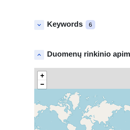
Keywords
keyboard_arrow_down
6
Duomenų rinkinio apim
keyboard_arrow_up
+
−