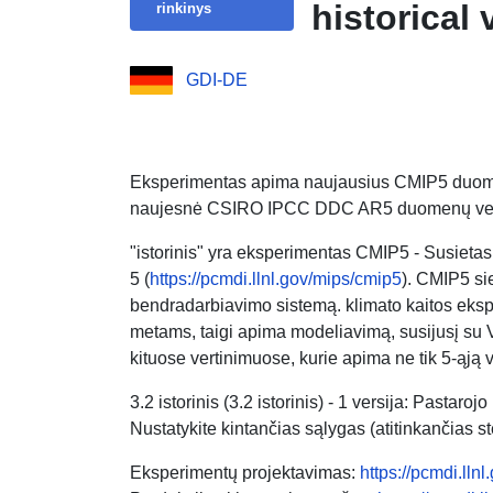
historical
rinkinys
GDI-DE
Eksperimentas apima naujausius CMIP5 duo
naujesnė CSIRO IPCC DDC AR5 duomenų ver
"istorinis" yra eksperimentas CMIP5 - Susieta
5 (
https://pcmdi.llnl.gov/mips/cmip5
). CMIP5 si
bendradarbiavimo sistemą. klimato kaitos eks
metams, taigi apima modeliavimą, susijusį su Ve
kituose vertinimuose, kurie apima ne tik 5-ąją v
3.2 istorinis (3.2 istorinis) - 1 versija: Pasta
Nustatykite kintančias sąlygas (atitinkančias s
Eksperimentų projektavimas:
https://pcmdi.ll