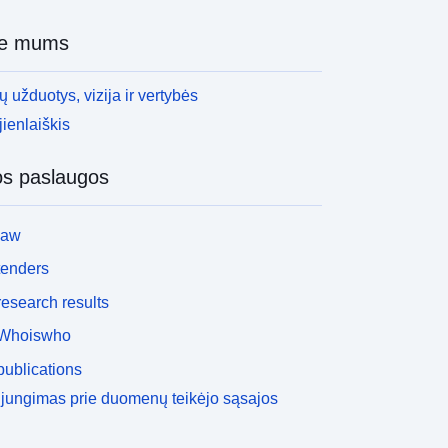
Pradinis puslapis:
ie mums
http://www.climatescience.org.au/tag
s/arccss
 užduotys, vizija ir vertybės
Dave Bi
Pradinis puslapis:
ienlaiškis
http://www.cmar.csiro.au
os paslaugos
Dr. Tony Hirst
Pradinis puslapis:
http://www.cmar.csiro.au
law
Hailin Yan
tenders
Pradinis puslapis:
esearch results
http://www.cmar.csiro.au
Whoiswho
Lauren Stevens
Pradinis puslapis:
ublications
http://www.cmar.csiro.au
ijungimas prie duomenų teikėjo sąsajos
Zhian Sun
Pradinis puslapis: