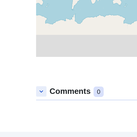
Comments
keyboard_arrow_down
0