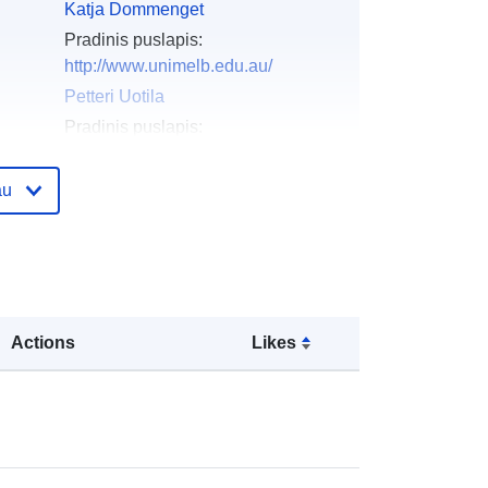
Katja Dommenget
Pradinis puslapis:
http://www.unimelb.edu.au/
Petteri Uotila
Pradinis puslapis:
http://en.ilmatieteenlaitos.fi/
Mark Collier
au
Pradinis puslapis:
http://www.cmar.csiro.au
Maciej Golebiewski
Pradinis puslapis:
http://www.cmar.csiro.au
Actions
Likes
Peter Uhe
Pradinis puslapis:
http://www.cmar.csiro.au
Xiaobing Zhou
Pradinis puslapis: