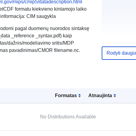
lnl.gov/mips/cmip5/datadescription.html
netCDF formatu kiekvieno kintamojo laiko
 informacija: CIM saugykla
rodomi pagal duomenų nuorodos sintaksę
data _reference _syntax.pdf) kaip
ntas/dažnis/modeliavimo sritis/MDP
ntamas pavadinimas/CMOR filename.nc.
Rodyti daugi
Formatas
Atnaujinta
No Distributions Available