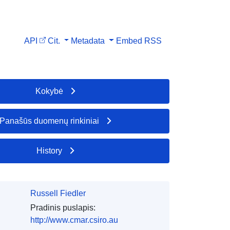
API
Cit.
Metadata
Embed
RSS
Kokybė
Panašūs duomenų rinkiniai
History
Russell Fiedler
Pradinis puslapis:
http://www.cmar.csiro.au