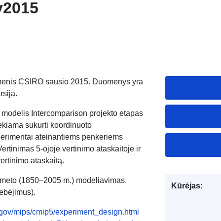
 v2015
menis CSIRO sausio 2015. Duomenys yra
sija.
s modelis Intercomparison projekto etapas
ekiama sukurti koordinuoto
perimentai ateinantiems penkeriems
rtinimas 5-ojoje vertinimo ataskaitoje ir
ertinimo ataskaitą.
rojo meto (1850–2005 m.) modeliavimas.
Kūrėjas:
tebėjimus).
nl.gov/mips/cmip5/experiment_design.html