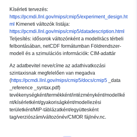
Kísérleti tervezés:
https://pcmdi.llnl.gov/mips/cmip5/experiment_design.ht
ml
Kimeneti változók listája:
https://pcmdi.llnl.gov/mips/cmip5/datadescription.html
Teljesítés: idősorok változónként a modellrács térbeli
felbontásában, netCDF formátumban Földrendszer-
modell és a szimulációs információk: CIM-adattár
Az adatbevitel neve/címe az adathivatkozási
szintaxisnak megfelelően van megadva
(
https://pcmdi.llnl.gov/mips/cmip5/docs/cmip5
_data
_reference _syntax.pdf)
tevékenységként/termékként/intézményként/modellké
nt/kísérletként/gyakoriságként/modellezési
területként/MIP-táblázatként/együttesként
tag/verziószám/változónév/CMOR fájlnév.nc.