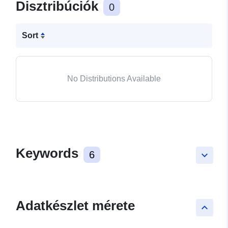
Disztribúciók
0
Sort
No Distributions Available
Keywords
6
keyboard_arrow_down
Adatkészlet mérete
keyboard_arrow_up