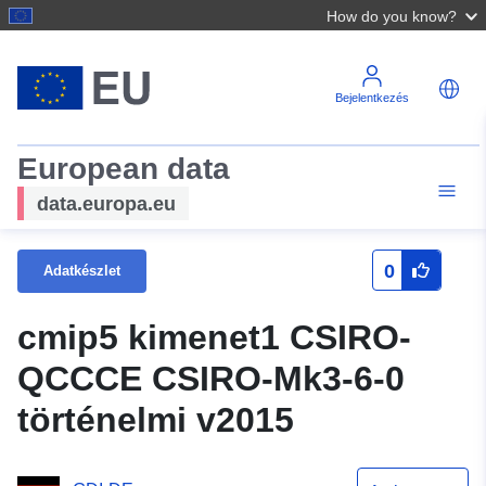
How do you know?
Bejelentkezés
European data
data.europa.eu
0
Adatkészlet
cmip5 kimenet1 CSIRO-
QCCCE CSIRO-Mk3-6-0
történelmi v2015