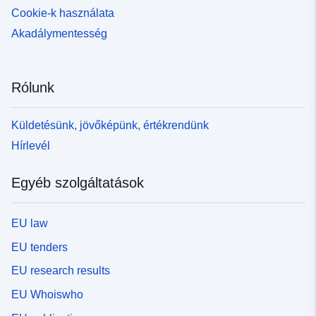
Cookie-k használata
Térbeli erőforrás:
Akadálymentesség
Azonosítók:
doi:10.1594/WDCC/CMIP5.CQMKh
0%20model%20output%20prepar
None
Rólunk
uriRef:
http://data.europa.eu/88u/dataset/d
Küldetésünk, jövőképünk, értékrendünk
dkrz-wdcc-iso3485243
Hírlevél
Lefedett időszak:
16 January 1881
Egyéb szolgáltatások
 -
16 December 2005
16 January 1850
EU law
 -
16 December 2005
01 January 1950
EU tenders
 -
01 January 2006
EU research results
16 January 0001
EU Whoiswho
 -
16 December 0001