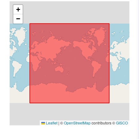
+
−
Leaflet
|
©
OpenStreetMap
contributors ©
GISCO