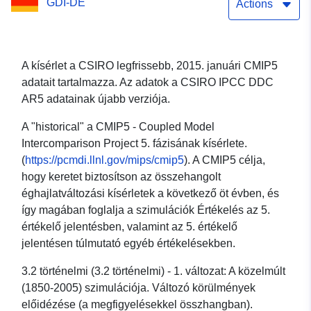
GDI-DE
Actions
A kísérlet a CSIRO legfrissebb, 2015. januári CMIP5
adatait tartalmazza. Az adatok a CSIRO IPCC DDC
AR5 adatainak újabb verziója.
A "historical" a CMIP5 - Coupled Model
Intercomparison Project 5. fázisának kísérlete.
(
https://pcmdi.llnl.gov/mips/cmip5
). A CMIP5 célja,
hogy keretet biztosítson az összehangolt
éghajlatváltozási kísérletek a következő öt évben, és
így magában foglalja a szimulációk Értékelés az 5.
értékelő jelentésben, valamint az 5. értékelő
jelentésen túlmutató egyéb értékelésekben.
3.2 történelmi (3.2 történelmi) - 1. változat: A közelmúlt
(1850-2005) szimulációja. Változó körülmények
előidézése (a megfigyelésekkel összhangban).