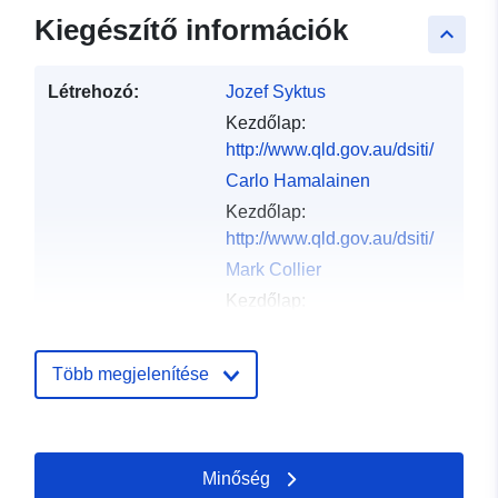
Kiegészítő információk
keyboard_arrow_up
Létrehozó:
Jozef Syktus
Kezdőlap:
http://www.qld.gov.au/dsiti/
Carlo Hamalainen
Kezdőlap:
http://www.qld.gov.au/dsiti/
Mark Collier
Kezdőlap:
http://www.cmar.csiro.au
Chris Moeseneder
Több megjelenítése
Kezdőlap:
http://www.cmar.csiro.au
Stacey Dravitzki
Minőség
Kezdőlap: