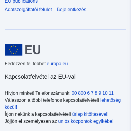
EU publications
01 January 1950
Adatszolgáltatói felület – Bejelentkezés
 -
31 December 2005
01 January 1850
 -
31 December 1949
01 January 1850
 -
31 December 2005
Fedezzen fel többet
europa.eu
Kapcsolatfelvétel az EU-val
Hívjon minket! Telefonszámunk:
00 800 6 7 8 9 10 11
Válasszon a többi telefonos kapcsolatfelvételi
lehetőség
közül!
Írjon nekünk a kapcsolatfelvételi
űrlap kitöltésével!
Jöjjön el személyesen az
uniós központok egyikébe!