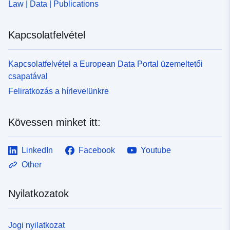
Law | Data | Publications
Mark Collier
URL:
Kapcsolatfelvétel
http://www.cmar.csiro.au
Stephen Jeffrey
Kapcsolatfelvétel a European Data Portal üzemeltetői
URL:
csapatával
http://www.qld.gov.au/dsiti/
Feliratkozás a hírlevelünkre
Katalógus-
Hozzáadva a data.europa.eu-hoz:
nyilvántartás:
13 December 2025
Kövessen minket itt:
Frissítve: data.europa.eu:
23
March 2026
LinkedIn
Facebook
Youtube
Other
Térbeli:
Koordináták:
[ [ 0, 90 ], [ 360,
90 ], [ 360, -90 ], [ 0, -90 ], [ 0,
Nyilatkozatok
90 ] ]
Típus:
Polygon
Jogi nyilatkozat