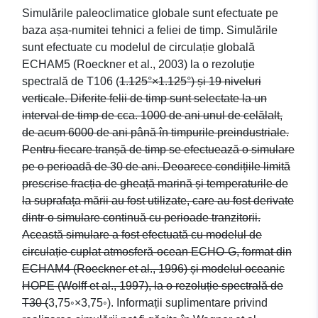
Simulările paleoclimatice globale sunt efectuate pe
baza așa-numitei tehnici a feliei de timp. Simulările
sunt efectuate cu modelul de circulație globală
ECHAM5 (Roeckner et al., 2003) la o rezoluție
spectrală de T106 (
1.125°×1.125°) și 19 niveluri
verticale. Diferite felii de timp sunt selectate la un
interval de timp de cca. 1000 de ani unul de celălalt,
de acum 6000 de ani până în timpurile preindustriale.
Pentru fiecare tranșă de timp se efectuează o simulare
pe o perioadă de 30 de ani. Deoarece condițiile limită
prescrise fracția de gheață marină și temperaturile de
la suprafața mării au fost utilizate, care au fost derivate
dintr-o simulare continuă cu perioade tranzitorii.
Această simulare a fost efectuată cu modelul de
circulație cuplat atmosferă-ocean ECHO-G, format din
ECHAM4 (Roeckner et al., 1996) și modelul oceanic
HOPE (Wolff et al., 1997), la o rezoluție spectrală de
T30 (
3,75◦×3,75◦). Informații suplimentare privind