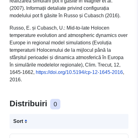
realizarea simulării pot fi găsite în Wagner et al.
(2007). Informații detaliate privind configurația
modelului pot fi găsite în Russo și Cubasch (2016).
Russo, E. și Cubasch, U.: Mid-to-late Holocen
temperature evolution and atmospheric dynamics over
Europe in regional model simulations (Evoluția
temperaturii Holocenului de la mijlocul până la
sfârșitul perioadei și dinamica atmosferică în Europa
în simulările modelelor regionale), Clim. Trecut, 12,
1645-1662,
https://doi.org/10.5194/cp-12-1645-2016
,
2016.
Distribuiri
0
Sort