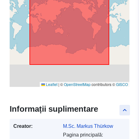
Leaflet
|
©
OpenStreetMap
contributors ©
GISCO
Informații suplimentare
keyboard_arrow_up
Creator:
M.Sc. Markus Thürkow
Pagina principală: