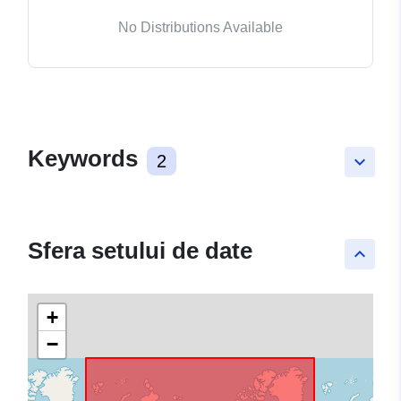
No Distributions Available
Keywords
2
keyboard_arrow_down
Sfera setului de date
keyboard_arrow_up
+
−