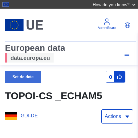
How do you know?
Autentificare
European data
data.europa.eu
0
Set de date
TOPOI-CS _ECHAM5
GDI-DE
Actions