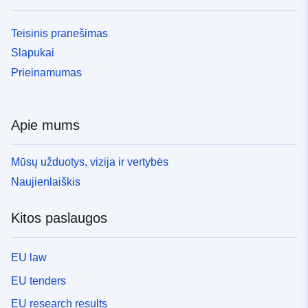
Identifikatoriai:
None
doi:10.26050/WDCC/Quant_NOx
Teisinis pranešimas
Slapukai
uriRef:
http://data.europa.eu/88u/dataset/d
Prieinamumas
dkrz-wdcc-iso3880364
Laikotarpis:
01 January 2018
Apie mums
 -
31 December 2019
Mūsų užduotys, vizija ir vertybės
Naujienlaiškis
Kitos paslaugos
EU law
EU tenders
EU research results