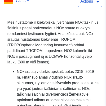
GDI-DE
Actions
Mes nustatome ir kiekybiškai įvertiname NOx taškinius
šaltinius pagal horizontalaus NOx srauto nuokrypį,
remdamiesi tęstinumo lygtimi. Analizės etapai: NOx
srautas nustatomas kiekvienai TROPOMI
(TROPOspheric Monitoring Instrument) orbitai
padidinant TROPOMI troposferos NO2 kolonėlę iki
NOx ir padauginant ją iš ECMWF horizontalių vėjo
laukų (300 m virš žemės).
NOx srautų vidurkis apskaičiuotas 2018–2019
m. Finansuojamas vidutinio NOx srauto
skirtumas, t. y. erdvinis išvestinis produktas, kuris
yra ypač jautrus taškiniams šaltiniams. NOx
taškiniai šaltiniai divergencijos žemėlapyje
aptinkami taikant automatinį vietos maksimų
paieškos algoritmą ir kiekybiškai įvertinami