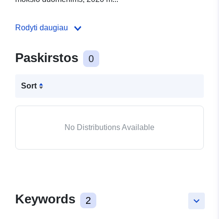
Rodyti daugiau
Paskirstos
0
Sort
No Distributions Available
Keywords
2
keyboard_arrow_down