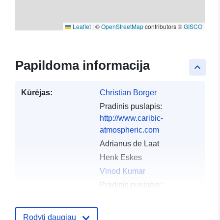
Leaflet
|
©
OpenStreetMap
contributors ©
GISCO
Papildoma informacija
keyboard_arrow_up
Kūrėjas:
Christian Borger
Pradinis puslapis:
http://www.caribic-
atmospheric.com
Adrianus de Laat
Henk Eskes
Vinod Kumar
Pradinis puslapis:
http://www.caribic-
atmospheric.com
Rodyti daugiau