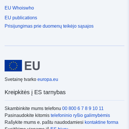
EU Whoiswho
EU publications
Prisijungimas prie duomenų teikėjo sąsajos
Svetainę tvarko
europa.eu
Kreipkitės į ES tarnybas
Skambinkite mums telefonu
00 800 6 7 8 9 10 11
Pasinaudokite kitomis
telefoninio ryšio galimybėmis
Rašykite mums e. paštu naudodamiesi
kontaktine forma