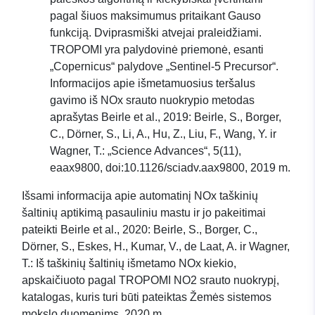
pagal šiuos maksimumus pritaikant Gauso
funkciją. Dviprasmiški atvejai praleidžiami.
TROPOMI yra palydovinė priemonė, esanti
„Copernicus“ palydove „Sentinel-5 Precursor“.
Informacijos apie išmetamuosius teršalus
gavimo iš NOx srauto nuokrypio metodas
aprašytas Beirle et al., 2019: Beirle, S., Borger,
C., Dörner, S., Li, A., Hu, Z., Liu, F., Wang, Y. ir
Wagner, T.: „Science Advances“, 5(11),
eaax9800, doi:10.1126/sciadv.aax9800, 2019 m.
Išsami informacija apie automatinį NOx taškinių
šaltinių aptikimą pasauliniu mastu ir jo pakeitimai
pateikti Beirle et al., 2020: Beirle, S., Borger, C.,
Dörner, S., Eskes, H., Kumar, V., de Laat, A. ir Wagner,
T.: Iš taškinių šaltinių išmetamo NOx kiekio,
apskaičiuoto pagal TROPOMI NO2 srauto nuokrypį,
katalogas, kuris turi būti pateiktas Žemės sistemos
mokslo duomenims, 2020 m...