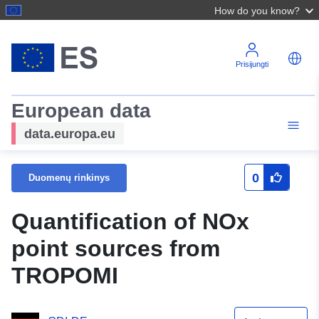
How do you know?
Prisijungti
European data
data.europa.eu
0
Duomenų rinkinys
Quantification of NOx
point sources from
TROPOMI