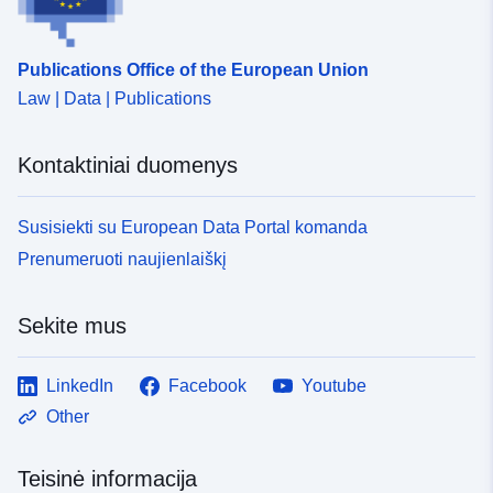
Kontaktinis
Steffen Beirle
punktas:
URL:
Publications Office of the European Union
http://geoh.conterra:8080/oai-
pmh-geo-
Law | Data | Publications
harvest/harvesters/www.mpic.de
Kontaktiniai duomenys
Katalogo įrašas:
Pridėta prie duomenų.europa.eu:
1
2026
Susisiekti su European Data Portal komanda
Atnaujinta informacija apie duome
Prenumeruoti naujienlaiškį
26 March 2026
Erdviniai
Koordinatės:
[ [ 0, 90 ], [ 360,
Sekite mus
duomenys:
90 ], [ 360, -90 ], [ 0, -90 ], [ 0,
90 ] ]
LinkedIn
Facebook
Youtube
Rūšis:
Polygon
Other
Erdvinis išteklius:
Teisinė informacija