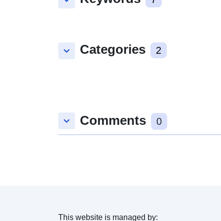
keyboard_arrow_down
Categories
keyboard_arrow_down
2
Comments
keyboard_arrow_down
0
This website is managed by: