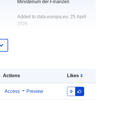
Ministerium der Finanzen
Added to data.europa.eu:
25 April
2026
Updated on data.europa.eu:
03
August 2026
de283e55-0249-43ff-b4da-
6f1ab19dde89
ers:
https://eakte.rlp.de/coo-2298-102-2-
Actions
Likes
2308837
Access
Preview
0
http://data.europa.eu/88u/dataset/de
283e55-0249-43ff-b4da-
6f1ab19dde89