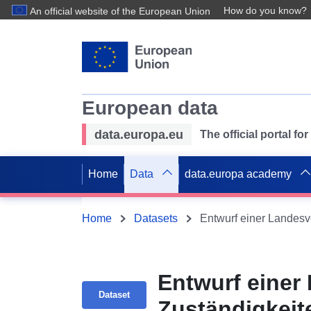
How do you know?
An official website of the European Union
European data
data.europa.eu
The official portal f
Home
Data
data.europa academy
Home
Datasets
Entwurf einer
Dataset
Zuständigkei