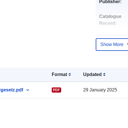
Publisher:
Catalogue
Record:
Show More
Identifiers:
Other Identifi
Format
Updated
gesetz.pdf
29 January 2025
PDF
uriRef: