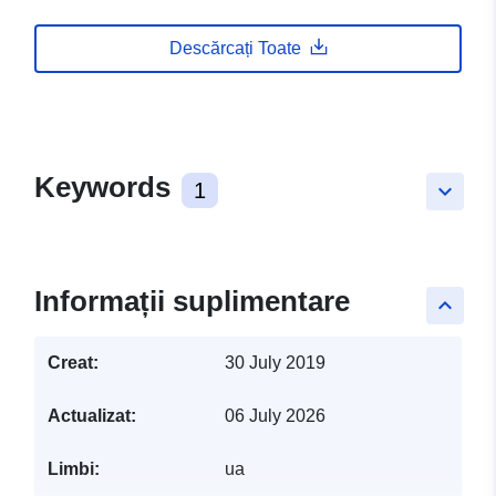
Descărcați Toate
Keywords
1
keyboard_arrow_down
Informații suplimentare
keyboard_arrow_up
Creat:
30 July 2019
Actualizat:
06 July 2026
Limbi:
ua