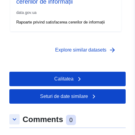
cererilor de informații
data.gov.ua
Rapoarte privind satisfacerea cererilor de informații
arrow_forward
Explore similar datasets
Calitatea
Seturi de date similare
Comments
keyboard_arrow_down
0