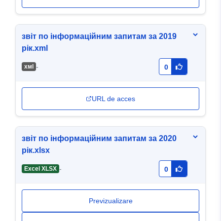
звіт по інформаційним запитам за 2019
рік.xml
-
хмl
0
URL de acces
звіт по інформаційним запитам за 2020
рік.xlsx
-
Excel XLSX
0
Previzualizare