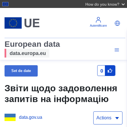
How do you know?
Autentificare
European data
data.europa.eu
0
Set de date
Звіти щодо задоволення
запитів на інформацію
data.gov.ua
Actions