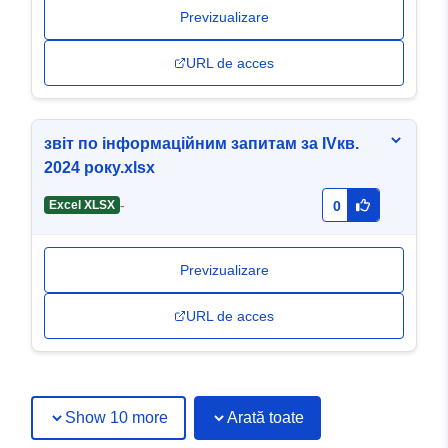
Previzualizare
URL de acces
звіт по інформаційним запитам за IVкв.
2024 року.xlsx
-
Excel XLSX
0
Previzualizare
URL de acces
Show 10 more
Arată toate