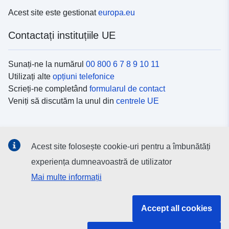
Acest site este gestionat
europa.eu
Contactați instituțiile UE
Sunați-ne la numărul
00 800 6 7 8 9 10 11
Utilizați alte
opțiuni telefonice
Scrieți-ne completând
formularul de contact
Veniți să discutăm la unul din
centrele UE
Platformele de comunicare socială
Acest site folosește cookie-uri pentru a îmbunătăți
Descoperiți canalele UE
pe rețelele sociale
experiența dumneavoastră de utilizator
Mai multe informații
Instituțiile și organismele UE
Accept all cookies
Găsiți o instituție/un organism UE