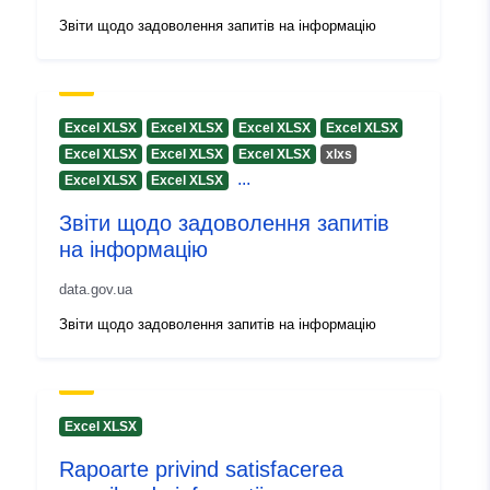
e29f-45ab-93e2-30d7d1774a3e
Звіти щодо задоволення запитів на інформацію
Informații
1.0
versiune:
Excel XLSX
Excel XLSX
Excel XLSX
Excel XLSX
Excel XLSX
Excel XLSX
Excel XLSX
xlxs
...
Excel XLSX
Excel XLSX
Звіти щодо задоволення запитів
на інформацію
data.gov.ua
Звіти щодо задоволення запитів на інформацію
Excel XLSX
Rapoarte privind satisfacerea