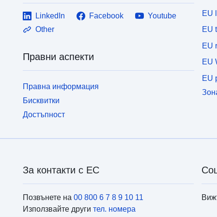
EU 
LinkedIn
Facebook
Youtube
EU 
Other
EU r
Правни аспекти
EU 
EU p
Правна информация
Зон
Бисквитки
Достъпност
За контакти с ЕС
Со
Позвънете на
00 800 6 7 8 9 10 11
Виж
Използвайте други
тел. номера