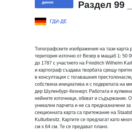
Раздел 99 
данни
ГДИ-ДЕ
Топографските изображения на тази карта 
територия източно от Везер в мащаб 1: 50 0
до 1787 с участието на Friedrich Wilhelm Ka
и картограф създава творбата срещу притес
в консултация с тогавашния престолонасле
собствена инициатива и с подкрепата на 
дер Шуленбург-Кехнерт. Работата е кулмин
нейните източници, обхват и съдържание. О
уникални парчета и не са предназначени за
секционната карта са притежание на Staatsbib
Kulturbesitz. Картите се предлагат като мно
см х 64 см. Те се предават плано.