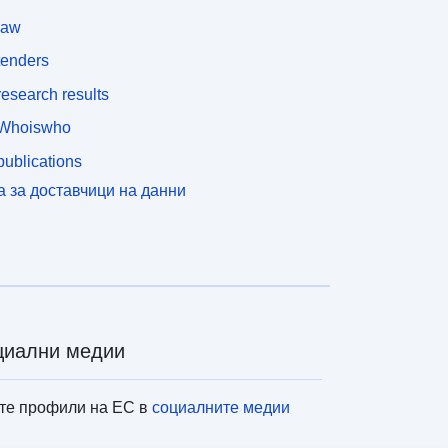
law
tenders
esearch results
Whoiswho
ublications
а за доставчици на данни
циални медии
те профили на ЕС в
социалните медии