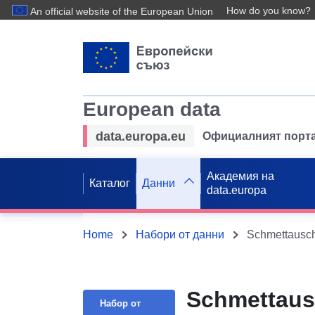
How do you know?
An official website of the European Union
European data
data.europa.eu
Официалният порта
Академия на
Каталог
Данни
data.europa
Home
Набори от данни
Schmettausc
Schmettaus
Набор от