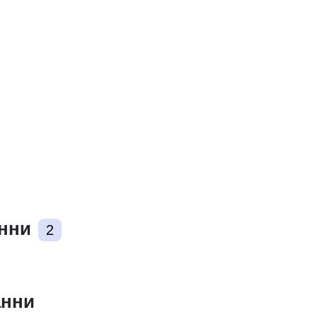
Произход:
Идентифика
и:
uriRef:
Периодично
анни
2
на начисляв
анни