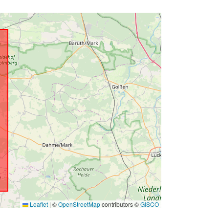
Leaflet
|
©
OpenStreetMap
contributors ©
GISCO