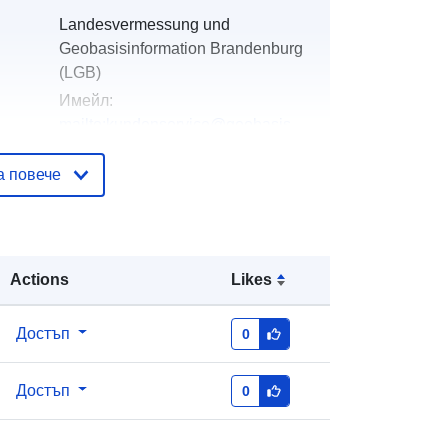
Landesvermessung und
Geobasisinformation Brandenburg
(LGB)
Имейл:
mailto:kundenservice@geobasis-
bb.de
а повече
Добавено към data.europa.eu:
13
December 2025
Актуализирана на data.europa.eu:
30 July 2026
Actions
Likes
вени
Координати:
[ [ 12.63, 52.07 ], [
Достъп
0
13.29, 52.07 ], [ 13.29, 51.79 ], [
12.63, 51.79 ], [ 12.63, 52.07 ] ]
Достъп
0
Тип:
Polygon