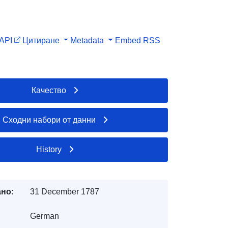
API
Цитиране
Metadata
Embed
RSS
Качество
Сходни набори от данни
History
но:
31 December 1787
German