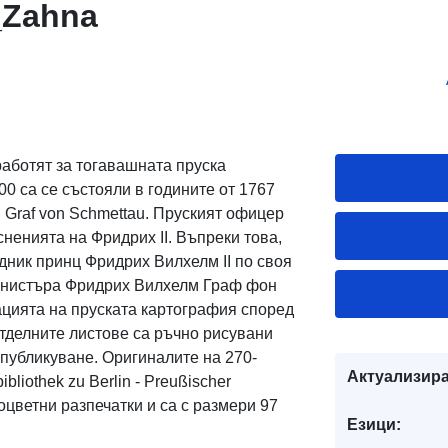
_Zahna
работят за тогавашната пруска
00 са се състояли в годините от 1767
rl Graf von Schmettau. Пруският офицер
ненията на Фридрих II. Въпреки това,
дник принц Фридрих Вилхелм II по своя
министъра Фридрих Вилхелм Граф фон
ацията на пруската картография според
тделните листове са ръчно рисувани
 публикуване. Оригиналите на 270-
Актуализира
liothek zu Berlin - Preußischer
гоцветни разпечатки и са с размери 97
Езици: