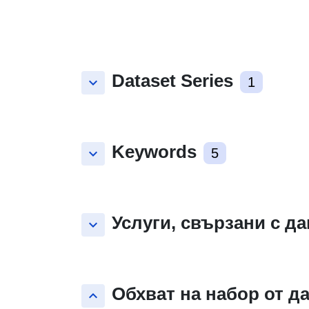
Dataset Series
keyboard_arrow_down
1
Keywords
keyboard_arrow_down
5
Услуги, свързани с д
keyboard_arrow_down
Обхват на набор от д
keyboard_arrow_up