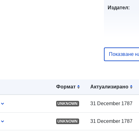
Издател:
Показване н
Каталожен
запис:
Формат
Актуализирано
Пространст
31 December 1787
UNKNOWN
:
31 December 1787
UNKNOWN