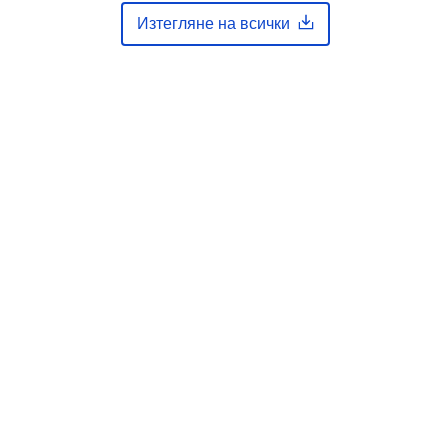
Eine Auskunft über die Herkunft der
Изтегляне на всички
Daten erhalten Sie per Anfrage an
die E...
тор
https://registry.gdi-
de.org/id/de.bb.metadata/de61e29d-
1f73-4e69-bd2c-11d5b2c620ab
http://data.europa.eu/88u/dataset/de
61e29d-1f73-4e69-bd2c-
11d5b2c620ab
ст
unknown
ане: