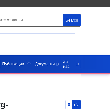
Search
За
Публикации
Документи
нас
g-
0