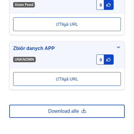
(ATOM)
-
Atom Feed
0
Tilgå URL
Zbiór danych APP
-
UNKNOWN
0
Tilgå URL
Download alle