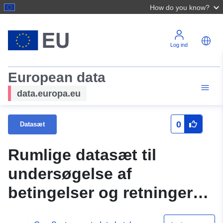
How do you know?
Log ind
European data
data.europa.eu
0
Datasæt
Rumlige datasæt til
undersøgelse af
betingelser og retninger
for den rumlige udvikling i