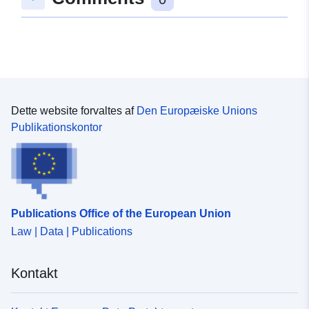
Svarer til:
Ressource:
https://dziennikustaw.gov.pl/DU/2
Oprindelse:
Studium dostępne jest w
postaci plików rastrowych z
nadaną georeferencją or...
Dette website forvaltes af
Den Europæiske Unions
Publikationskontor
Identifikatorer:
https://www.gov.pl/zagospodarow
SUIKZP/
uriRef:
http://data.europa.eu/88u/dataset/
8ffb-4b86-b570-7f72b5165c6e
Publications Office of the European Union
Law | Data | Publications
Kontakt