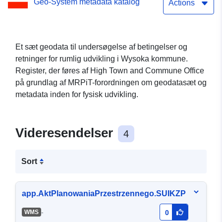
Geo-System metadata katalog
Wysoka kommune
Actions
Et sæt geodata til undersøgelse af betingelser og
retninger for rumlig udvikling i Wysoka kommune.
Register, der føres af High Town and Commune Office
på grundlag af MRPiT-forordningen om geodatasæt og
metadata inden for fysisk udvikling.
Videresendelser
4
Sort
app.AktPlanowaniaPrzestrzennego.SUIKZP
-
WMS
0