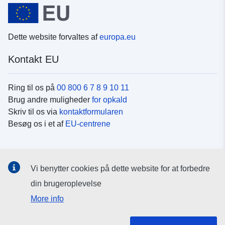
Dette website forvaltes af
europa.eu
Kontakt EU
Ring til os på
00 800 6 7 8 9 10 11
Brug andre muligheder
for opkald
Skriv til os via
kontaktformularen
Besøg os i et af
EU-centrene
Sociale medier
Vi benytter cookies på dette website for at forbedre
Søg efter EU's sider på
sociale medier
din brugeroplevelse
More info
EU-institutioner og -organer