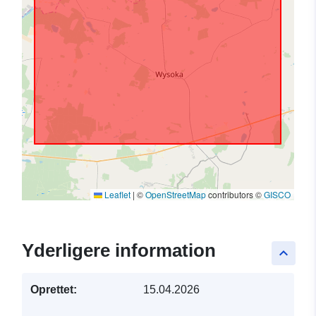
Leaflet
|
©
OpenStreetMap
contributors ©
GISCO
Yderligere information
keyboard_arrow_up
Oprettet:
15.04.2026