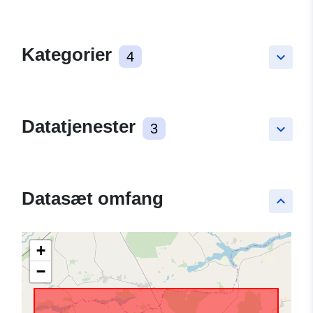
Kategorier
4
keyboard_arrow_down
Datatjenester
3
keyboard_arrow_down
Datasæt omfang
keyboard_arrow_up
+
−