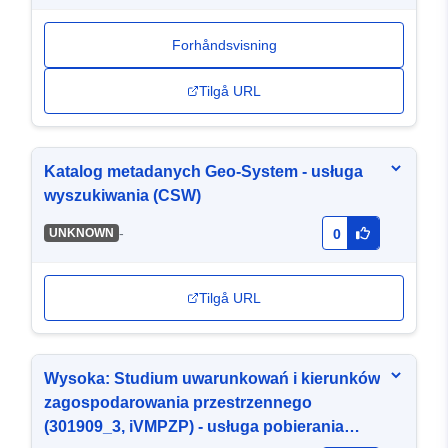
Forhåndsvisning
Tilgå URL
Katalog metadanych Geo-System - usługa
wyszukiwania (CSW)
-
UNKNOWN
0
Tilgå URL
Wysoka: Studium uwarunkowań i kierunków
zagospodarowania przestrzennego
(301909_3, iVMPZP) - usługa pobierania