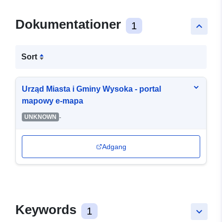
Dokumentationer
1
keyboard_arrow_up
Sort
Urząd Miasta i Gminy Wysoka - portal
mapowy e-mapa
-
UNKNOWN
Adgang
Keywords
1
keyboard_arrow_down