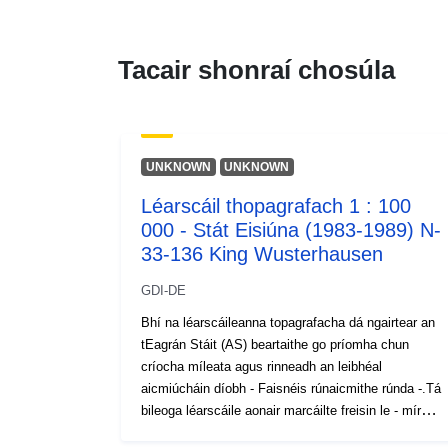
Tacair shonraí chosúla
UNKNOWN
UNKNOWN
Léarscáil thopagrafach 1 : 100
000 - Stát Eisiúna (1983-1989) N-
33-136 King Wusterhausen
GDI-DE
Bhí na léarscáileanna topagrafacha dá ngairtear an
tEagrán Stáit (AS) beartaithe go príomha chun
críocha míleata agus rinneadh an leibhéal
aicmiúcháin díobh - Faisnéis rúnaicmithe rúnda -.Tá
bileoga léarscáile aonair marcáilte freisin le - mír
seirbhíse speisialta. Is iad seo a leanas leibhéil