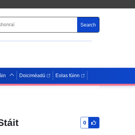
Search
áin
Doiciméadú
Eolas fúinn
Stáit
0