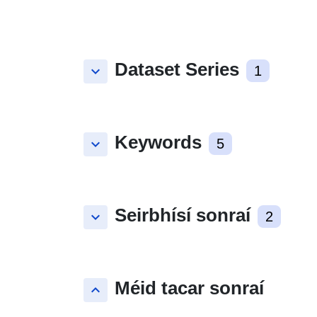
Dataset Series
keyboard_arrow_down
1
Keywords
keyboard_arrow_down
5
Seirbhísí sonraí
keyboard_arrow_down
2
Méid tacar sonraí
keyboard_arrow_up