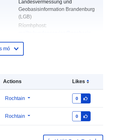
Landesvermessung und
Geobasisinformation Brandenburg
(LGB)
Ríomhphost:
mailto:kundenservice@geobasis-
bb.de
os mó
óige:
Curtha le data.europa.eu:
13
December 2025
Nuashonraithe ar data.europa.eu:
01 August 2026
Actions
Likes
Comhordanáidí:
[ [ 12.74, 52.99 ], [
Rochtain
0
12.99, 52.99 ], [ 12.99, 52.83 ], [
12.74, 52.83 ], [ 12.74, 52.99 ] ]
Rochtain
0
Clóscríobh:
Polygon
Eine Auskunft über die Herkunft der