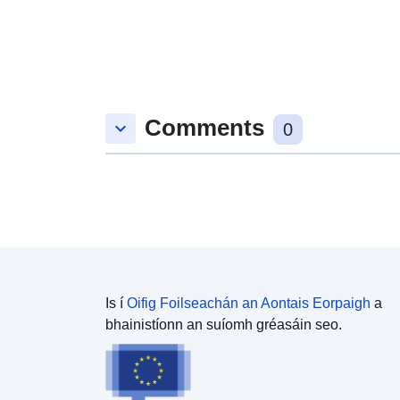
ábhair TK100 AS: Plean urláir/dubh-ghreille, uisce-
gorm, rilíf/líonadh sráide/limistéar tógála-donn,
limistéar foraoise-glas.
Comments
keyboard_arrow_down
0
Is í
Oifig Foilseachán an Aontais Eorpaigh
a
bhainistíonn an suíomh gréasáin seo.