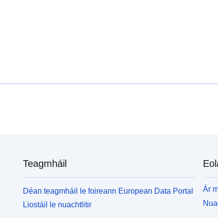
topagrafacha cathrach.
F
a
a
r
P
F
L
Teagmháil
Eol
Ár m
Déan teagmháil le foireann European Data Portal
Nuac
Liostáil le nuachtlitir