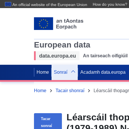
How do you know?
An official website of the European Union
European data
data.europa.eu
An tairseach oifigiú
Home
Sonraí
Acadamh data.europa
Home
Tacair shonraí
Léarscáil thop
Tacar
(1979-1989) N
sonraí