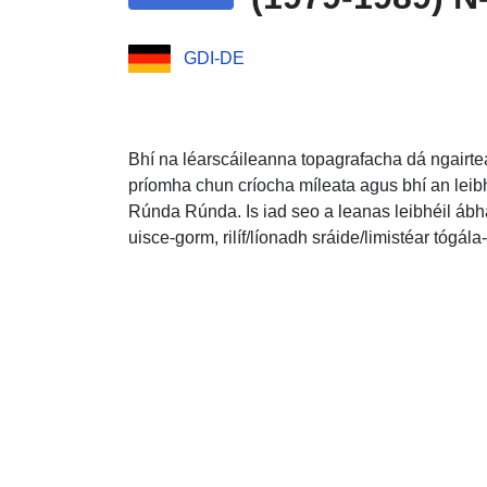
GDI-DE
Bhí na léarscáileanna topagrafacha dá ngairtea
príomha chun críocha míleata agus bhí an leib
Rúnda Rúnda. Is iad seo a leanas leibhéil ábha
uisce-gorm, rilíf/líonadh sráide/limistéar tógála