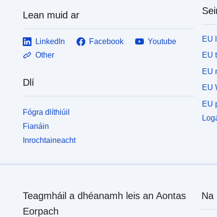
Sei
Lean muid ar
EU 
LinkedIn
Facebook
Youtube
EU 
Other
EU r
Dlí
EU 
EU p
Fógra dlíthiúil
Logá
Fianáin
Inrochtaineacht
Teagmháil a dhéanamh leis an Aontas
Na 
Eorpach