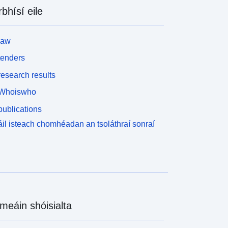
rbhísí eile
law
tenders
esearch results
Whoiswho
ublications
il isteach chomhéadan an tsoláthraí sonraí
meáin shóisialta