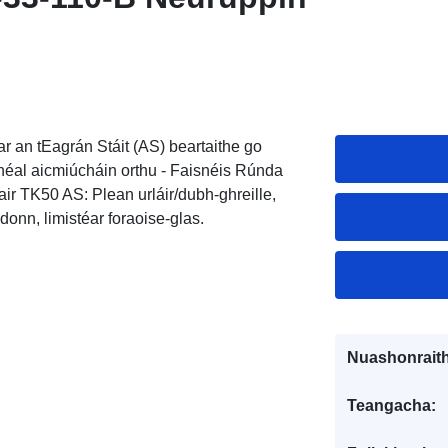
r an tEagrán Stáit (AS) beartaithe go
héal aicmiúcháin orthu - Faisnéis Rúnda
ir TK50 AS: Plean urláir/dubh-ghreille,
-donn, limistéar foraoise-glas.
Nuashonraith
Teangacha: