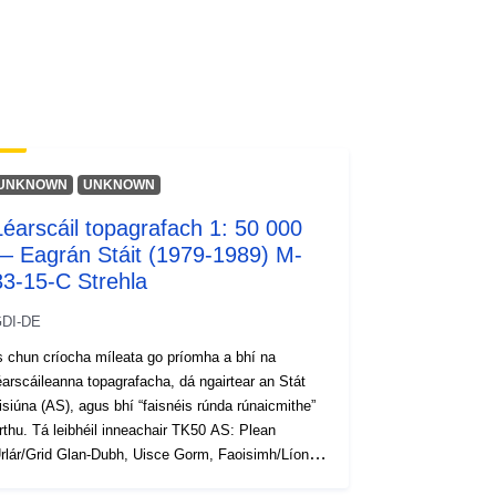
UNKNOWN
UNKNOWN
Léarscáil topagrafach 1: 50 000
— Eagrán Stáit (1979-1989) M-
33-15-C Strehla
DI-DE
s chun críocha míleata go príomha a bhí na
éarscáileanna topagrafacha, dá ngairtear an Stát
isiúna (AS), agus bhí “faisnéis rúnda rúnaicmithe”
rthu. Tá leibhéil inneachair TK50 AS: Plean
rlár/Grid Glan-Dubh, Uisce Gorm, Faoisimh/Líon
ráide/Limistéir Tógála-Donn Dearg, Limistéar