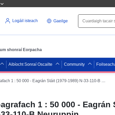
Logáil isteach
Gaeilge
il um shonraí Eorpacha
Aibíocht Sonraí Oscailte
Community
Foilseach
Léarscáil thopagrafach 1 : 50 000 - Eagrán Stáit (1979-1989) N-33-110-B Neuruppin
agrafach 1 : 50 000 - Eagrán 
-33-110-B Neuruppin