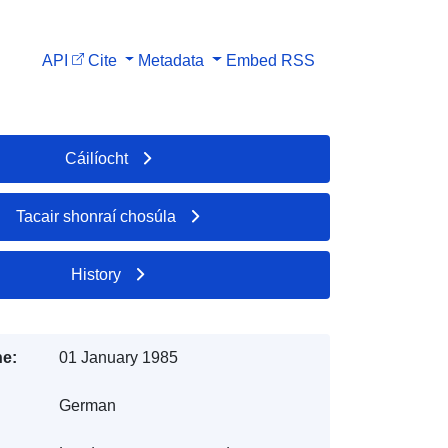
API
Cite
Metadata
Embed
RSS
Cáilíocht
Tacair shonraí chosúla
History
e:
01 January 1985
German