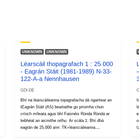
UNKNOWN
UNKNOWN
Léarscáil thopagrafach 1 : 25 000
- Eagrán Stáit (1981-1989) N-33-
122-A-a Nennhausen
GDI-DE
G
Bhí na léarscáileanna topagrafacha dá ngairtear an
I
tEagrán Stáit (AS) beartaithe go príomha chun
l
críoch míleata agus bhí Faisnéis Rúnda Rúnda ar
e
leibhéal an aicmithe orthu. Ar scála 1: Bhí dhá
o
eagrán de 25,000 ann: TK=léarscáileanna
U
topagrafacha agus TSP=léarscáileanna
S