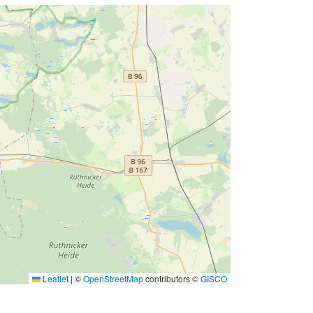
Leaflet
|
©
OpenStreetMap
contributors ©
GISCO