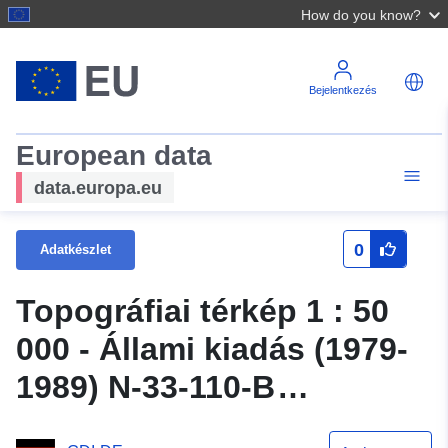
How do you know?
Bejelentkezés
European data
data.europa.eu
0
Adatkészlet
Topográfiai térkép 1 : 50
000 - Állami kiadás (1979-
1989) N-33-110-B
Neuruppin