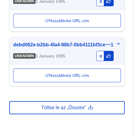
1 January 1985
UNKNOWN
0
Hozzáférési URL-cím
debd062e-b2bb-4fa4-98b7-0bb4111bf3ce~~1
1 January 1985
UNKNOWN
0
Hozzáférési URL-cím
Töltse le az „Összes”