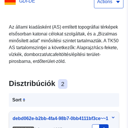
GDI-DE
Actions
Az állami kiadásként (AS) említett topográfiai térképek
elsősorban katonai célokat szolgáltak, és a „Bizalmas
minősített adat” minősítési szintet tartalmazták. A TK50
AS tartalomszintjei a következők: Alaprajz/rács-fekete,
vízkék, domborzat/utcafeltöltés/építési terület-
pirosbarna, erdőterület-zöld.
Disztribúciók
2
Sort
debd062e-b2bb-4fa4-98b7-0bb4111bf3ce~~1