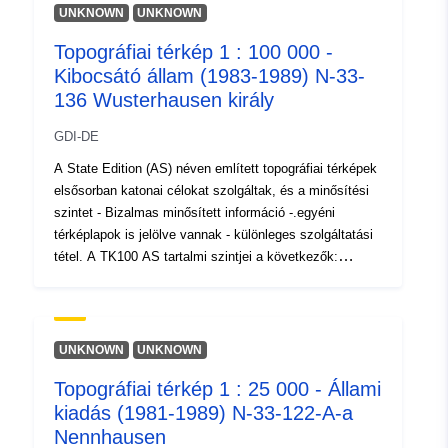
], [ 12.99, 52.99 ], [ 12.99,
UNKNOWN
UNKNOWN
52.83 ], [ 12.74, 52.83 ], [
12.74, 52.99 ] ]
Topográfiai térkép 1 : 100 000 -
Kibocsátó állam (1983-1989) N-33-
Típus:
Polygon
136 Wusterhausen király
Eredet:
Eine Auskunft über die
GDI-DE
Herkunft der Daten erhalten
A State Edition (AS) néven említett topográfiai térképek
Sie per Anfrage an die E...
elsősorban katonai célokat szolgáltak, és a minősítési
szintet - Bizalmas minősített információ -.egyéni
Azonosítók:
https://registry.gdi-
térképlapok is jelölve vannak - különleges szolgáltatási
de.org/id/de.bb.metadata/debd062
tétel. A TK100 AS tartalmi szintjei a következők:
b2bb-4fa4-98b7-0bb4111bf3ce
Alaprajz/rács-fekete, vízkék, domborzat/utcafeltöltés/
építési terület-pirosbarna, erdőterület-zöld.
uriRef:
http://data.europa.eu/88u/dataset
b2bb-4fa4-98b7-0bb4111bf3ce~~1
UNKNOWN
UNKNOWN
Topográfiai térkép 1 : 25 000 - Állami
Felhalmozási
unknown
kiadás (1981-1989) N-33-122-A-a
időszakosság:
Nennhausen