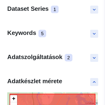
Dataset Series
1
keyboard_arrow_down
Keywords
5
keyboard_arrow_down
Adatszolgáltatások
2
keyboard_arrow_down
Adatkészlet mérete
keyboard_arrow_up
+