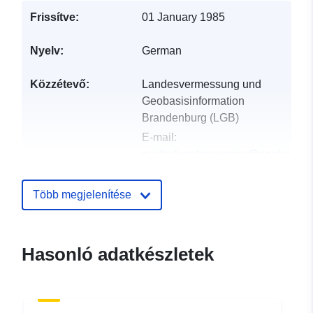
Frissítve:
01 January 1985
Nyelv:
German
Közzétevő:
Landesvermessung und
Geobasisinformation
Brandenburg (LGB)
E-mail:
mailto:kundenservice@geobasis-
bb.de
Több megjelenítése
Katalógus-
Hozzáadva a data.europa.eu-hoz:
nyilvántartás:
13 December 2025
Frissítve: data.europa.eu:
01
Hasonló adatkészletek
August 2026
Térbeli:
Koordináták:
[ [ 12.74, 52.99