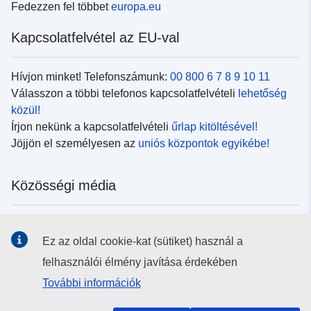
Fedezzen fel többet
europa.eu
Kapcsolatfelvétel az EU-val
Hívjon minket! Telefonszámunk:
00 800 6 7 8 9 10 11
Válasszon a többi telefonos kapcsolatfelvételi
lehetőség
közül!
Írjon nekünk a kapcsolatfelvételi
űrlap kitöltésével!
Jöjjön el személyesen az
uniós központok egyikébe!
Közösségi média
Kövesse az EU
közösségi oldalait!
Ez az oldal cookie-kat (sütiket) használ a
felhasználói élmény javítása érdekében
Uniós intézmények és szervek
További információk