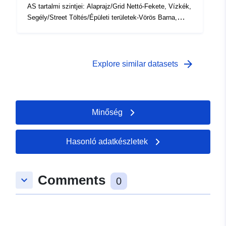
AS tartalmi szintjei: Alaprajz/Grid Nettó-Fekete, Vízkék,
Segély/Street Töltés/Épületi területek-Vörös Barna,
Erdei terület zöld.
arrow_forward
Explore similar datasets
Minőség
Hasonló adatkészletek
Comments
keyboard_arrow_down
0