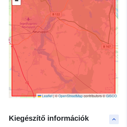
−
Leaflet
|
©
OpenStreetMap
contributors ©
GISCO
Kiegészítő információk
keyboard_arrow_up