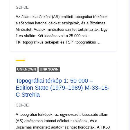
GDI-DE
Az állami kiadásként (AS) említett topográfiai térképek
elsősorban katonai célokat szolgáltak, és a Bizalmas
Minősített Adatok minősítési szintet tartalmazták. Egy
1-es skálán: Két kiadása volt a 25 000-nek:
TK=topografikus térképek és TSP=topografikus
várostérképek.
UNKNOWN
UNKNOWN
Topográfiai térkép 1: 50 000 –
Edition State (1979–1989) M-33–15-
C Strehla
GDI-DE
A topográfiai térképek, az úgynevezett kibocsátó állam
(AS) elsősorban katonai célokat szolgáltak, és a
„bizalmas minősített adatok” szintjét hordozták. A TK50