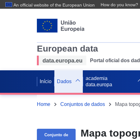
How do you know?
An official website of the European Union
European data
data.europa.eu
Portal oficial dos d
academia
Início
Dados
data.europa
Home
Conjuntos de dados
Mapa topográ
Conjunto de