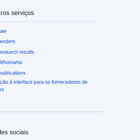
ros serviços
law
tenders
esearch results
Whoiswho
ublications
ção à interface para os fornecedores de
os
es sociais