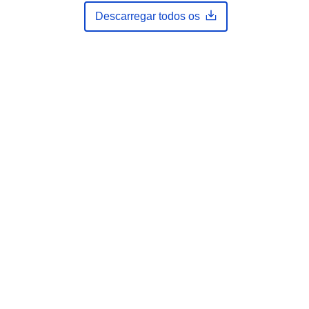
Eine Auskunft über die Herkunft der
Descarregar todos os
Daten erhalten Sie per Anfrage an
die E...
es:
https://registry.gdi-
de.org/id/de.bb.metadata/debd062e-
b2bb-4fa4-98b7-0bb4111bf3ce
http://data.europa.eu/88u/dataset/de
bd062e-b2bb-4fa4-98b7-
0bb4111bf3ce~~1
unknown