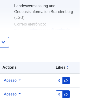
Landesvermessung und
Geobasisinformation Brandenburg
(LGB)
Correio eletrónico:
mailto:kundenservice@geobasis-
bb.de
Acrescentado à data.europa.eu:
13
December 2025
Atualizado em data.europa.eu:
01
August 2026
Actions
Likes
Coordenadas:
[ [ 12.74, 52.99 ], [
Acesso
0
12.99, 52.99 ], [ 12.99, 52.83 ], [
12.74, 52.83 ], [ 12.74, 52.99 ] ]
Acesso
0
Tipo:
Polygon