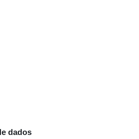
Origem:
Identificador
uriRef:
Período de
acumulação:
de dados