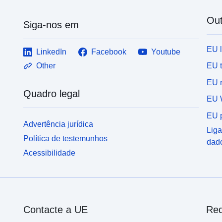
Out
Siga-nos em
EU 
LinkedIn
Facebook
Youtube
EU 
Other
EU r
Quadro legal
EU 
EU p
Advertência jurídica
Liga
Política de testemunhos
dad
Acessibilidade
Contacte a UE
Red