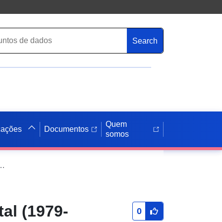
Search
Quem
cações
Documentos
somos
- Edição estatal (1979-1989) N-33-110-B Neuruppin
tal (1979-
0