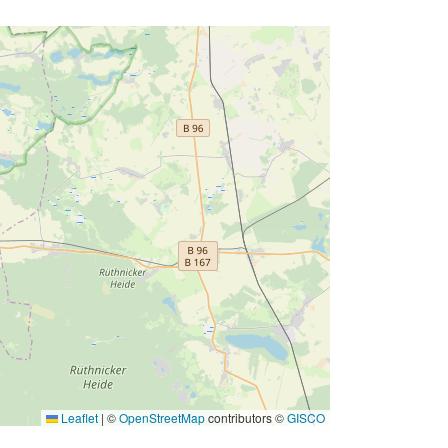
Leaflet
|
©
OpenStreetMap
contributors ©
GISCO