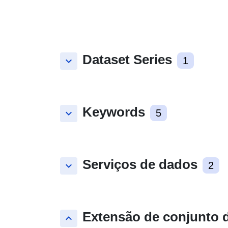
Dataset Series
keyboard_arrow_down
1
Keywords
keyboard_arrow_down
5
Serviços de dados
keyboard_arrow_down
2
Extensão de conjunto 
keyboard_arrow_up