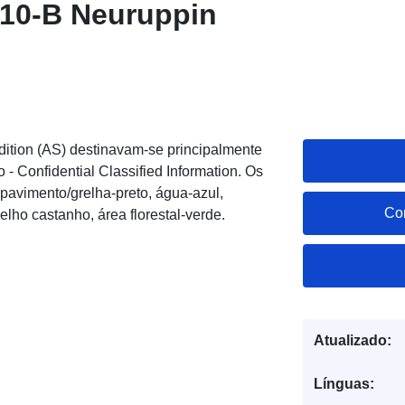
110-B Neuruppin
dition (AS) destinavam-se principalmente
ão - Confidential Classified Information. Os
pavimento/grelha-preto, água-azul,
Co
lho castanho, área florestal-verde.
Atualizado:
Línguas: