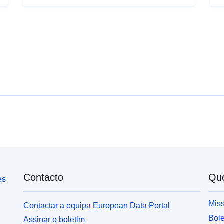
topográficos e TSP = mapas topográficos das
B
cidades.
Á
F
d
p
d
n
P
A
C
Contacto
Qu
es
Miss
Contactar a equipa European Data Portal
Bole
Assinar o boletim