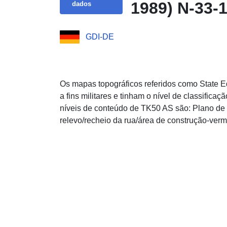
1989) N-33-
dados
GDI-DE
Os mapas topográficos referidos como State E
a fins militares e tinham o nível de classificaç
níveis de conteúdo de TK50 AS são: Plano de 
relevo/recheio da rua/área de construção-verme