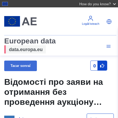
How do you know?
Logáil isteach
European data
data.europa.eu
0
Tacar sonraí
Відомості про заяви на
отримання без
проведення аукціону
(електронних торгів),