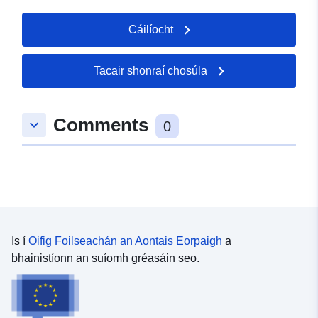
Cáilíocht
Tacair shonraí chosúla
Comments
keyboard_arrow_down
0
Is í
Oifig Foilseachán an Aontais Eorpaigh
a
bhainistíonn an suíomh gréasáin seo.