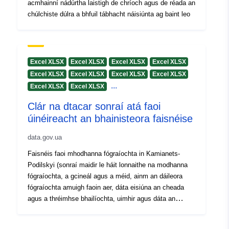
acmhainní nádúrtha laistigh de chríoch agus de réada an
chúlchiste dúlra a bhfuil tábhacht náisiúnta ag baint leo
Excel XLSX
Excel XLSX
Excel XLSX
Excel XLSX
Excel XLSX
Excel XLSX
Excel XLSX
Excel XLSX
...
Excel XLSX
Excel XLSX
Clár na dtacar sonraí atá faoi
úinéireacht an bhainisteora faisnéise
data.gov.ua
Faisnéis faoi mhodhanna fógraíochta in Kamianets-
Podilskyi (sonraí maidir le háit lonnaithe na modhanna
fógraíochta, a gcineál agus a méid, ainm an dáileora
fógraíochta amuigh faoin aer, dáta eisiúna an cheada
agus a thréimhse bhailíochta, uimhir agus dáta an
chonartha a tugadh i gcrích)