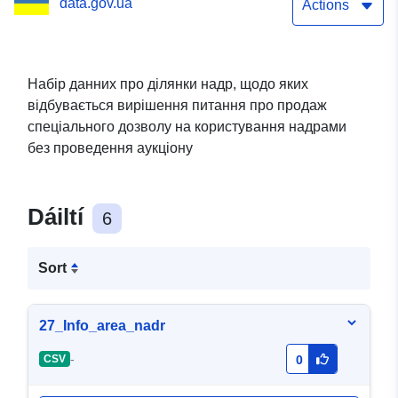
data.gov.ua
продовження строку дії,
Actions
внесення змін до
спеціальних дозволів на
Набір данних про ділянки надр, щодо яких
відбувається вирішення питання про продаж
користування надрами
спеціального дозволу на користування надрами
без проведення аукціону
Dáiltí
6
Sort
27_Info_area_nadr
-
CSV
0