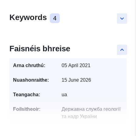
Keywords
4
keyboard_arrow_down
Faisnéis bhreise
keyboard_arrow_up
Arna chruthú:
05 April 2021
Nuashonraithe:
15 June 2026
Teangacha:
ua
Foilsitheoir:
Державна служба геології
та надр України
Pointí teagmhála:
Долинський Ігор Петрович