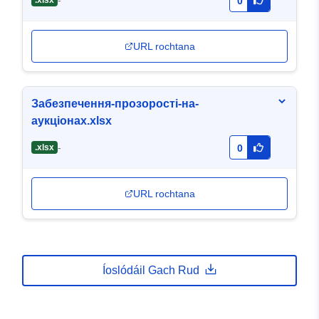
-
.xlsx
0
URL rochtana
Забезпечення-прозорості-на-
аукціонах.xlsx
-
.xlsx
0
URL rochtana
Íoslódáil Gach Rud