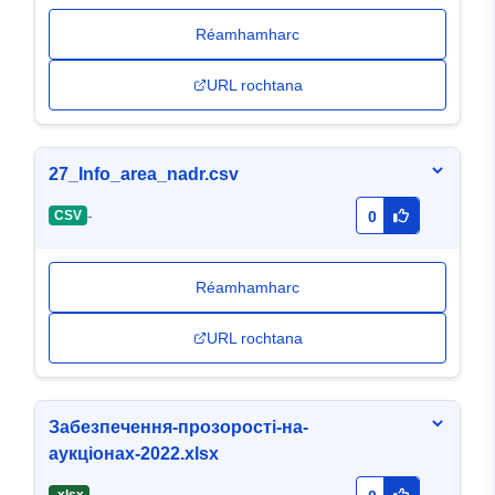
Réamhamharc
URL rochtana
27_Info_area_nadr.csv
-
CSV
0
Réamhamharc
URL rochtana
Забезпечення-прозорості-на-
аукціонах-2022.xlsx