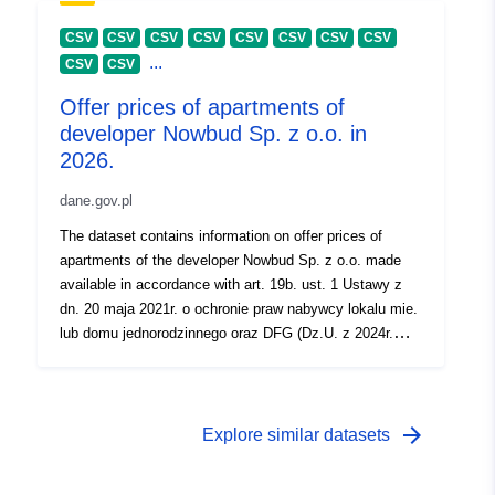
CSV
CSV
CSV
CSV
CSV
CSV
CSV
CSV
...
CSV
CSV
Offer prices of apartments of
developer Nowbud Sp. z o.o. in
2026.
dane.gov.pl
The dataset contains information on offer prices of
apartments of the developer Nowbud Sp. z o.o. made
available in accordance with art. 19b. ust. 1 Ustawy z
dn. 20 maja 2021r. o ochronie praw nabywcy lokalu mie.
lub domu jednorodzinnego oraz DFG (Dz.U. z 2024r.
poz.695).
arrow_forward
Explore similar datasets