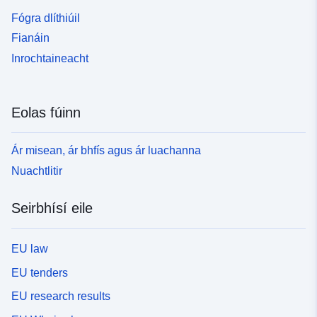
Fógra dlíthiúil
Fianáin
Inrochtaineacht
Eolas fúinn
Ár misean, ár bhfís agus ár luachanna
Nuachtlitir
Seirbhísí eile
EU law
EU tenders
EU research results