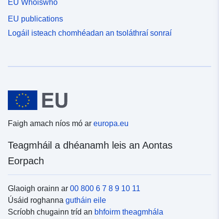
EU Whoiswho
EU publications
Logáil isteach chomhéadan an tsoláthraí sonraí
Faigh amach níos mó ar
europa.eu
Teagmháil a dhéanamh leis an Aontas
Eorpach
Glaoigh orainn ar
00 800 6 7 8 9 10 11
Úsáid roghanna
gutháin eile
Scríobh chugainn tríd an
bhfoirm theagmhála