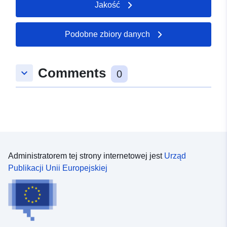
Jakość
Podobne zbiory danych
Comments
keyboard_arrow_down
0
Administratorem tej strony internetowej jest
Urząd
Publikacji Unii Europejskiej