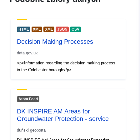
HTML
XML
XML
JSON
CSV
Decision Making Processes
data.gov.uk
<p>Information regarding the decision making process
in the Colchester borough</p>
Atom Feed
DK INSPIRE AM Areas for
Groundwater Protection - service
duński geoportal