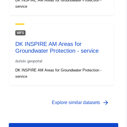
DK INSPIRE AM Areas for Groundwater Protection -
service
WFS
DK INSPIRE AM Areas for
Groundwater Protection - service
duński geoportal
DK INSPIRE AM Areas for Groundwater Protection -
service
arrow_forward
Explore similar datasets