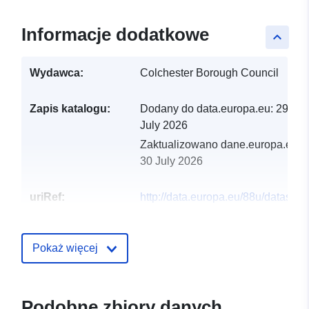
Informacje dodatkowe
keyboard_arrow_up
Wydawca:
Colchester Borough Council
Zapis katalogu:
Dodany do data.europa.eu:
29
July 2026
Zaktualizowano dane.europa.eu:
30 July 2026
uriRef:
http://data.europa.eu/88u/dataset/d
making-processes
Pokaż więcej
Podobne zbiory danych