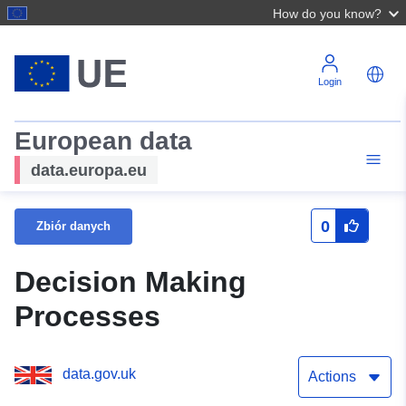
How do you know?
Login
European data
data.europa.eu
0
Zbiór danych
Decision Making
Processes
data.gov.uk
Actions