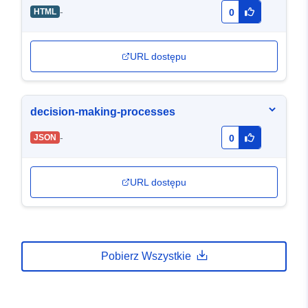
-
HTML
0
URL dostępu
decision-making-processes
-
JSON
0
URL dostępu
Pobierz Wszystkie