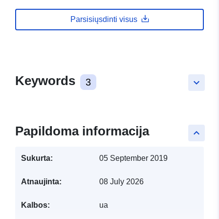
Parsisiųsdinti visus
Keywords
3
keyboard_arrow_down
Papildoma informacija
keyboard_arrow_up
Sukurta:
05 September 2019
Atnaujinta:
08 July 2026
Kalbos:
ua