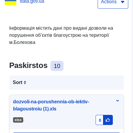
data.gov.ua
Actions
Інформація містить дані про видані дозволи на
порушення об’єктів благоустрою на території
м.Болехова
Paskirstos
10
Sort
dozvoli-na-porushennia-ob-iektiv-
blagoustroiu (1).xls
-
хlsx
0