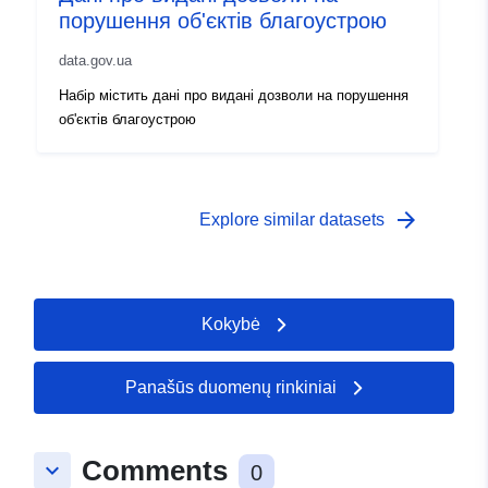
порушення об'єктів благоустрою
data.gov.ua
Набір містить дані про видані дозволи на порушення
об'єктів благоустрою
arrow_forward
Explore similar datasets
Kokybė
Panašūs duomenų rinkiniai
Comments
keyboard_arrow_down
0