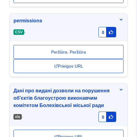
permissions
-
CSV
0
Peržiūra. Peržiūra
Prieigos URL
Дані про видані дозволи на порушення
об'єктів благоустрою виконавчим
комітетом Болехівської міської ради
-
хls
0
Prieigos URL