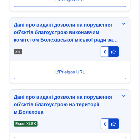
Дані про видані дозволи на порушення
об'єктів благоустрою виконавчим
комітетом Болехівської міської ради за
2020 рік
-
хls
0
Prieigos URL
Дані про видані дозволи на порушення
об’єктів благоустрою на території
м.Болехова
-
Excel XLSX
0