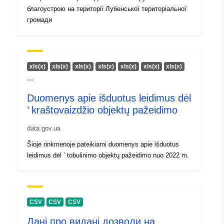
благоустрою на території Лубенської територіальної
informacija:
громади
xls(x)
xls(x)
xls(x)
xls(x)
xls(x)
xls(x)
xls(x)
...
Duomenys apie išduotus leidimus dėl
’ kraštovaizdžio objektų pažeidimo
data.gov.ua
Šioje rinkmenoje pateikiami duomenys apie išduotus
leidimus dėl ’ tobulinimo objektų pažeidimo nuo 2022 m.
CSV
CSV
CSV
Дані про видані дозволи на