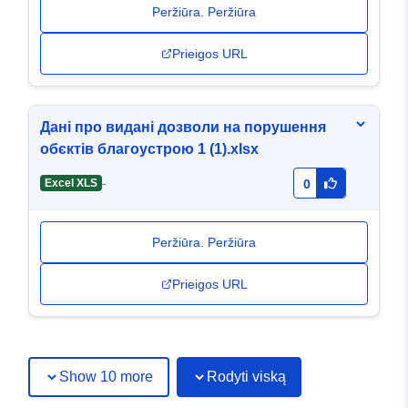
Peržiūra. Peržiūra
Prieigos URL
Дані про видані дозволи на порушення
обєктів благоустрою 1 (1).xlsx
-
Excel XLS
0
Peržiūra. Peržiūra
Prieigos URL
Show 10 more
Rodyti viską