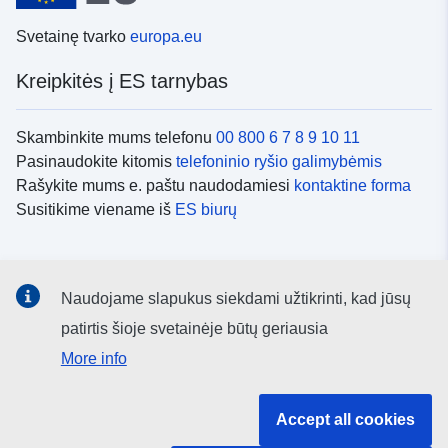
Svetainę tvarko
europa.eu
Kreipkitės į ES tarnybas
Skambinkite mums telefonu
00 800 6 7 8 9 10 11
Pasinaudokite kitomis
telefoninio ryšio galimybėmis
Rašykite mums e. paštu naudodamiesi
kontaktine forma
Susitikime viename iš
ES biurų
Socialiniai tinklai
Naudojame slapukus siekdami užtikrinti, kad jūsų
ES
socialinių tinklų kanalai
patirtis šioje svetainėje būtų geriausia
More info
ES institucijos ir įstaigos
Accept all cookies