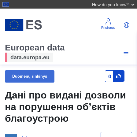
How do you know?
Prisijungti
European data
data.europa.eu
0
Duomenų rinkinys
Дані про видані дозволи
на порушення об’єктів
благоустрою