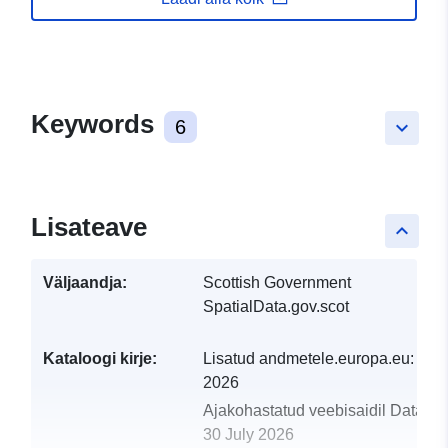
Keywords
6
keyboard_arrow_down
Lisateave
keyboard_arrow_up
Väljaandja:
Scottish Government
SpatialData.gov.scot
Kataloogi kirje:
Lisatud andmetele.europa.eu:
29 J
2026
Ajakohastatud veebisaidil Data.eu
30 July 2026