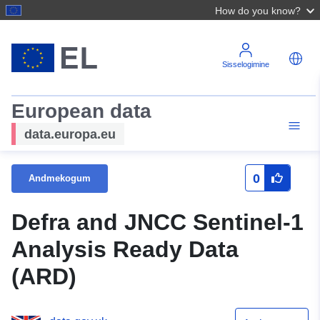
How do you know?
Sisselogimine
European data
data.europa.eu
0
Andmekogum
Defra and JNCC Sentinel-1
Analysis Ready Data
(ARD)