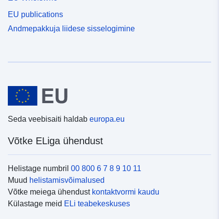
EU publications
Andmepakkuja liidese sisselogimine
Seda veebisaiti haldab
europa.eu
Võtke ELiga ühendust
Helistage numbril
00 800 6 7 8 9 10 11
Muud
helistamisvõimalused
Võtke meiega ühendust
kontaktvormi kaudu
Külastage meid
ELi teabekeskuses