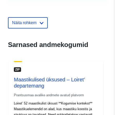
uriRef:
http://data.europa.eu/88u/dataset/d
and-jncc-sentinel-1-analysis-ready
data-ard
Näita rohkem
Sarnased andmekogumid
ZIP
Maastikulised üksused – Loiret’
departemang
Prantsusmaa avalike andmete avatud platvorm
Loiret’ 52 maastikulist üksust **Kogumise kontekst**
Maastikuelemendid on alad, kus maastiku koostis ja
struktuur on tavalised. Need määratletakse vastavalt