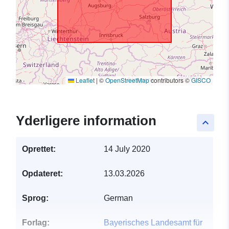
Leaflet
|
©
OpenStreetMap
contributors ©
GISCO
Yderligere information
keyboard_arrow_up
Oprettet:
14 July 2020
Opdateret:
13.03.2026
Sprog:
German
Forlag:
Bayerisches Landesamt für