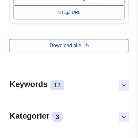
Tilgå URL
Download alle
Keywords
13
keyboard_arrow_down
Kategorier
3
keyboard_arrow_down