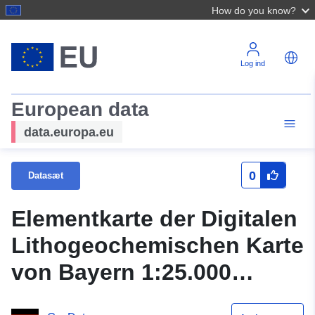
How do you know?
Log ind
European data
data.europa.eu
0
Datasæt
Elementkarte der Digitalen
Lithogeochemischen Karte
von Bayern 1:25.000
(dLGK25) - Zinn (P90)