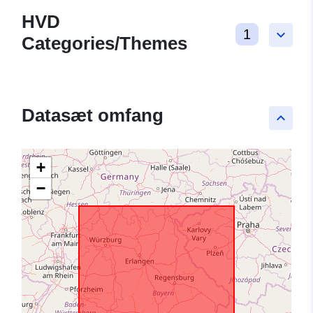
HVD
1
keyboard_arrow_down
Categories/Themes
Datasæt omfang
keyboard_arrow_up
+
−