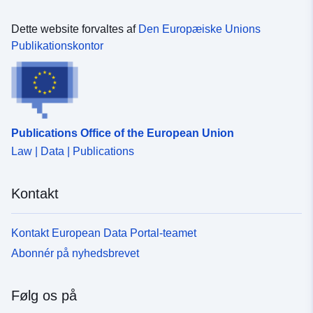
Fysiske:
Koordinater:
[ [ 9.0966,
Dette website forvaltes af
Den Europæiske Unions
50.5819 ], [ 13.9753,
Publikationskontor
50.5819 ], [ 13.9753,
47.1718 ], [ 9.0966, 47.1718
], [ 9.0966, 50.5819 ] ]
Type:
Polygon
Publications Office of the European Union
Identifikatorer:
df482888-37ed-4889-aaed-
Law | Data | Publications
2017e8b5021b
Kontakt
uriRef:
http://data.europa.eu/88u/dataset/
37ed-4889-aaed-2017e8b5021b
Kontakt European Data Portal-teamet
Ændringshyppig
other
Abonnér på nyhedsbrevet
hed:
Type:
Ressource:
Følg os på
http://inspire.ec.europa.eu/metadat