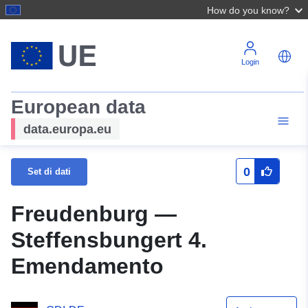
How do you know?
Login
European data
data.europa.eu
0
Set di dati
Freudenburg —
Steffensbungert 4.
Emendamento