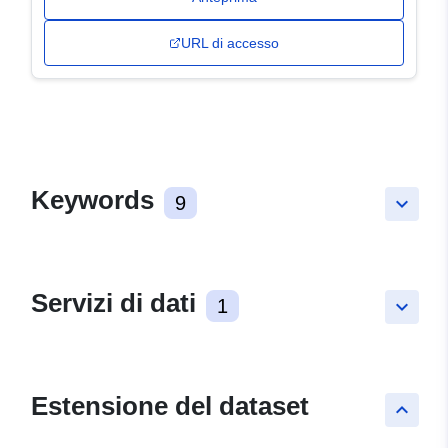
URL di accesso
Keywords
9
keyboard_arrow_down
Servizi di dati
1
keyboard_arrow_down
Estensione del dataset
keyboard_arrow_up