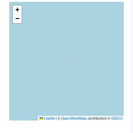
+
−
Leaflet
|
©
OpenStreetMap
contributors ©
GISCO