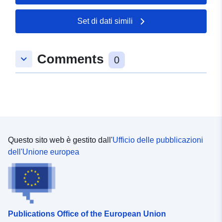
0 ] ]
Tipo:
Polygon
Set di dati simili
Risorsa spaziale:
Comments
keyboard_arrow_down
0
uriRef:
http://data.europa.eu/88u/dataset/
4de6-6ea2-e740-f7330b205e00
Tipo:
Risorsa:
http://inspire.ec.europa.eu/metadat
codelist/SpatialDataServiceType/
Questo sito web è gestito dall'
Ufficio delle pubblicazioni
dell'Unione europea
Publications Office of the European Union