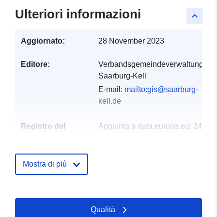
Ulteriori informazioni
keyboard_arrow_up
Aggiornato:
28 November 2023
Editore:
Verbandsgemeindeverwaltung
Saarburg-Kell
E-mail:
mailto:gis@saarburg-
kell.de
Registro del
Aggiunta a data.europa.eu:
24
catalogo:
February 2024
Aggiornato su data.europa.eu:
10 April 2024
Mostra di più
Spaziale:
Coordinate:
[ [ 4.511256, 0 ],
[ 4.511256, 0 ], [ 4.511256, 0
Qualità
], [ 4.511256, 0 ], [ 4.511256,