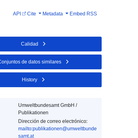
API
Cite
Metadata
Embed
RSS
Calidad
Conjuntos de datos similares
History
Umweltbundesamt GmbH /
Publikationen
Dirección de correo electrónico:
mailto:publikationen@umweltbunde
samt.at