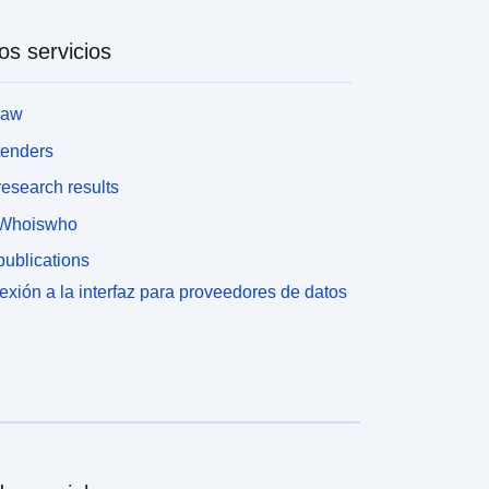
os servicios
law
tenders
esearch results
Whoiswho
ublications
xión a la interfaz para proveedores de datos