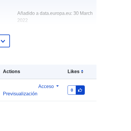
Añadido a data.europa.eu:
30 March
2022
Actualizado en data.europa.eu:
01
March 2026
http://data.europa.eu/88u/dataset/die
nstleistungstattprodukt
Actions
Likes
Acceso
0
Previsualización