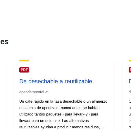
res
PDF
De desechable a reutilizable.
opendataportal.at
d
Un café rápido en la taza desechable o un almuerzo
C
en la caja de aperitivos: nunca antes se habían
u
utilizado tantos paquetes «para llevar» y «para
u
llevar» para un solo uso. Las alternativas
l
reutilizables ayudan a producir menos residuos,
r