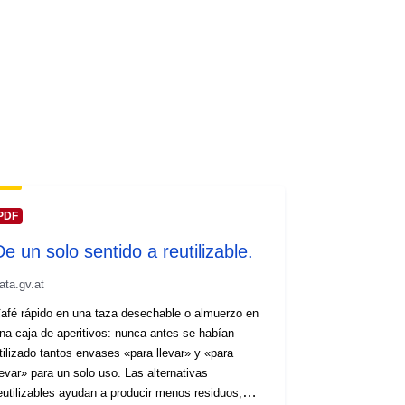
PDF
De un solo sentido a reutilizable.
ata.gv.at
afé rápido en una taza desechable o almuerzo en
na caja de aperitivos: nunca antes se habían
tilizado tantos envases «para llevar» y «para
levar» para un solo uso. Las alternativas
eutilizables ayudan a producir menos residuos,