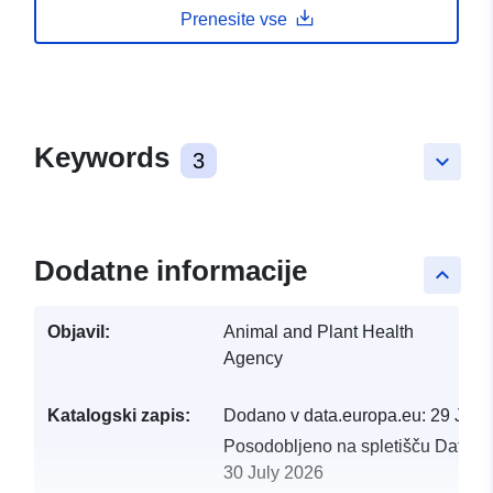
Prenesite vse
Keywords
3
keyboard_arrow_down
Dodatne informacije
keyboard_arrow_up
Objavil:
Animal and Plant Health
Agency
Katalogski zapis:
Dodano v data.europa.eu:
29 July
Posodobljeno na spletišču Data.e
30 July 2026