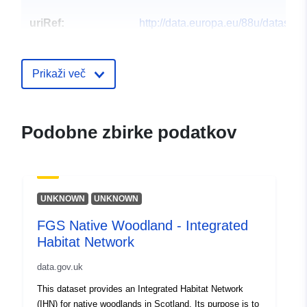
uriRef:
http://data.europa.eu/88u/dataset/
vocabulary-notifiable-diseases
Prikaži več
Podobne zbirke podatkov
UNKNOWN
UNKNOWN
FGS Native Woodland - Integrated
Habitat Network
data.gov.uk
This dataset provides an Integrated Habitat Network
(IHN) for native woodlands in Scotland. Its purpose is to