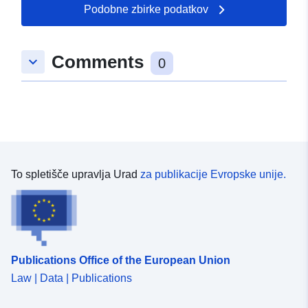
Podobne zbirke podatkov
Comments
keyboard_arrow_down
0
To spletišče upravlja Urad
za publikacije Evropske unije.
Publications Office of the European Union
Law | Data | Publications