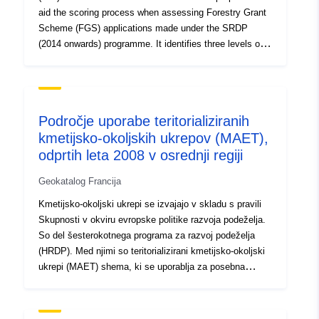
aid the scoring process when assessing Forestry Grant
Scheme (FGS) applications made under the SRDP
(2014 onwards) programme. It identifies three levels of
information:- - core native woodlands - primary zones
that are within a 'least-cost distance' of 500m -
secondary zones that are within a 'least-cost distance' of
2,000m These latter two zones represent the differing
Področje uporabe teritorializiranih
dispersal abilities of generic woodland species across
kmetijsko-okoljskih ukrepov (MAET),
surrounding land which is not source native woodland.
odprtih leta 2008 v osrednji regiji
Geokatalog Francija
Kmetijsko-okoljski ukrepi se izvajajo v skladu s pravili
Skupnosti v okviru evropske politike razvoja podeželja.
So del šesterokotnega programa za razvoj podeželja
(HRDP). Med njimi so teritorializirani kmetijsko-okoljski
ukrepi (MAET) shema, ki se uporablja za posebna
območja s ciljnimi izzivi v okviru prednostnih področij
ukrepanja (območja Natura 2000 in prednostna povodja,
opredeljena v okvirni direktivi o vodah). V obodih teh