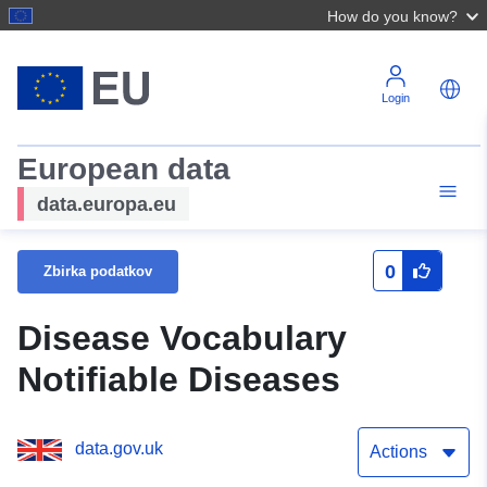
How do you know?
Login
European data
data.europa.eu
0
Zbirka podatkov
Disease Vocabulary
Notifiable Diseases
data.gov.uk
Actions