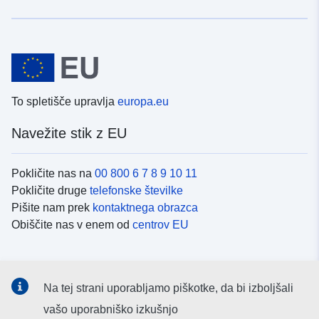
To spletišče upravlja
europa.eu
Navežite stik z EU
Pokličite nas na
00 800 6 7 8 9 10 11
Pokličite druge
telefonske številke
Pišite nam prek
kontaktnega obrazca
Obiščite nas v enem od
centrov EU
Družbeni mediji
Na tej strani uporabljamo piškotke, da bi izboljšali
Iskanje po
družbenih medijih EU
vašo uporabniško izkušnjo