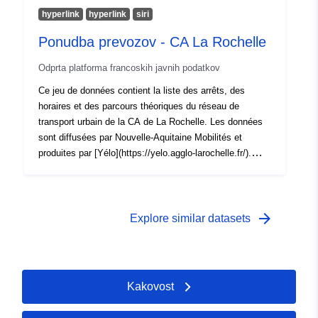
ozemelj so opisana področja upravljanja elementov
hyperlink
hyperlink
siri
enote MAET.
Ponudba prevozov - CA La Rochelle
Odprta platforma francoskih javnih podatkov
Ce jeu de données contient la liste des arrêts, des
horaires et des parcours théoriques du réseau de
transport urbain de la CA de La Rochelle. Les données
sont diffusées par Nouvelle-Aquitaine Mobilités et
produites par [Yélo](https://yelo.agglo-larochelle.fr/).
Pour ce jeu de données, les données sont disponibles
en temps réel, sous la forme d'une API au format SIRI.
La documentation du flux SIRI est accessible ici :
https://api.okina.fr/catalog/api/05171303-40dc-457d-
arrow_forward
Explore similar datasets
9713-0340dc257d63/doc?page=077a05d3-6429-4944-
ba05-d36429e94413
Kakovost