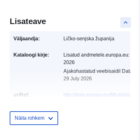
Lisateave
keyboard_arrow_up
Väljaandja:
Ličko-senjska županija
Kataloogi kirje:
Lisatud andmetele.europa.eu:
28 J
2026
Ajakohastatud veebisaidil Data.eu
29 July 2026
uriRef:
http://data.europa.eu/88u/dataset/
i-sponzorstva-licko-senjske-zupani
Näita rohkem