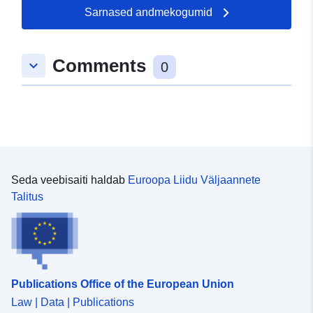
Sarnased andmekogumid
Comments
keyboard_arrow_down
0
Seda veebisaiti haldab
Euroopa Liidu Väljaannete
Talitus
Publications Office of the European Union
Law | Data | Publications