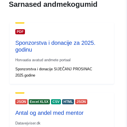
Sarnased andmekogumid
PDF
Sponzorstva i donacije za 2025.
godinu
Horvaatia avatud andmete portaal
Sponzorstva i donacije SIJEČANJ PROSINAC
2025.godine
JSON
Excel XLSX
CSV
HTML
JSON
Antal og andel med mentor
Datavejviser.dk