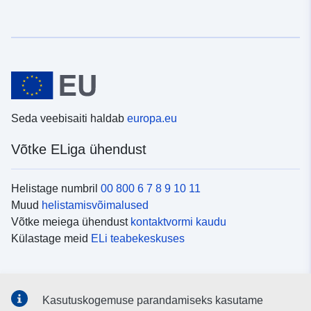
Seda veebisaiti haldab
europa.eu
Võtke ELiga ühendust
Helistage numbril
00 800 6 7 8 9 10 11
Muud
helistamisvõimalused
Võtke meiega ühendust
kontaktvormi kaudu
Külastage meid
ELi teabekeskuses
Sotsiaalmeedia
Kasutuskogemuse parandamiseks kasutame