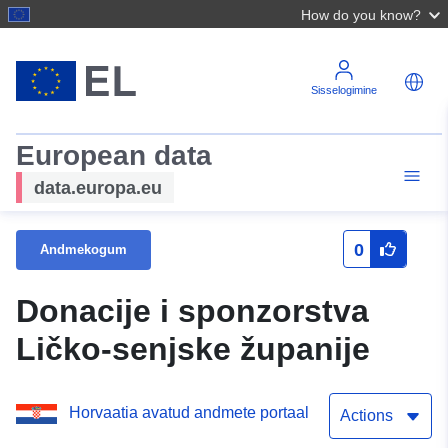
How do you know?
Sisselogimine
European data
data.europa.eu
0
Andmekogum
Donacije i sponzorstva
Ličko-senjske županije
Horvaatia avatud andmete portaal
Actions