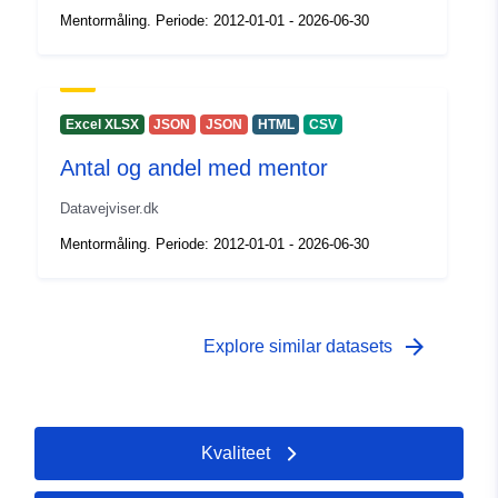
Mentormåling. Periode: 2012-01-01 - 2026-06-30
Excel XLSX
JSON
JSON
HTML
CSV
Antal og andel med mentor
Datavejviser.dk
Mentormåling. Periode: 2012-01-01 - 2026-06-30
arrow_forward
Explore similar datasets
Kvaliteet