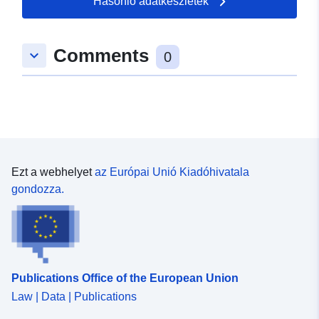
Hasonló adatkészletek
Comments
keyboard_arrow_down
0
Ezt a webhelyet
az Európai Unió Kiadóhivatala
gondozza.
Publications Office of the European Union
Law | Data | Publications