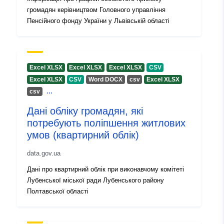
k:
громадян керівництвом Головного управління
Пенсійного фонду України у Львівській області
Excel XLSX
Excel XLSX
Excel XLSX
CSV
Excel XLSX
CSV
Word DOCX
сsv
Excel XLSX
...
сsv
Дані обліку громадян, які
потребують поліпшення житлових
умов (квартирний облік)
data.gov.ua
Дані про квартирний облік при виконавчому комітеті
Лубенської міської ради Лубенського району
Полтавської області