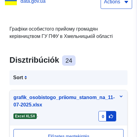
data.gov.ua
фонду України в
Actions
Хмельницькій області
Графіки особистого прийому громадян
керівництвом ГУ ПФУ в Хмельницькій області
Disztribúciók
24
Sort
grafik_osobistogo_priiomu_stanom_na_11-
07-2025.xlsx
-
Excel XLSX
0
Előzetes megtekintés