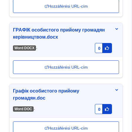
Hozzáférési URL-cím
ГРАФІК особистого прийому громадян
керівництвом.docx
-
Word DOCX
0
Hozzáférési URL-cím
Графік особистого прийому
громадян.doc
-
Word DOC
0
Hozzáférési URL-cím