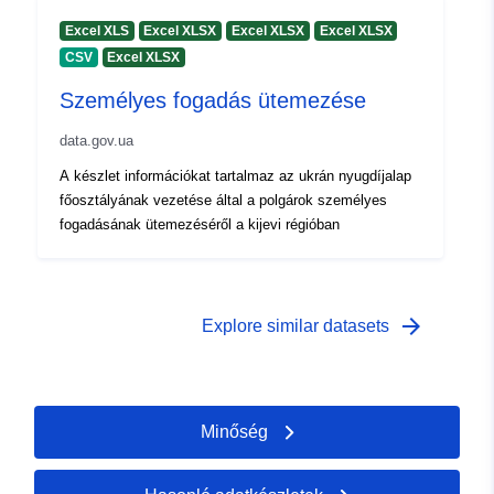
Excel XLS
Excel XLSX
Excel XLSX
Excel XLSX
CSV
Excel XLSX
Személyes fogadás ütemezése
data.gov.ua
A készlet információkat tartalmaz az ukrán nyugdíjalap
főosztályának vezetése által a polgárok személyes
fogadásának ütemezéséről a kijevi régióban
arrow_forward
Explore similar datasets
Minőség