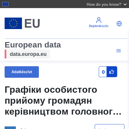
How do you know?
Bejelentkezés
European data
data.europa.eu
0
Adatkészlet
Графіки особистого
прийому громадян
керівництвом головного
управління Пенсійного