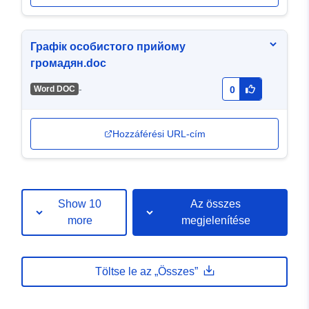
Графік особистого прийому
громадян.doc
-
Word DOC
0
Hozzáférési URL-cím
Show 10
Az összes
more
megjelenítése
Töltse le az „Összes”