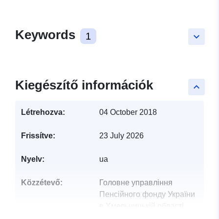
Keywords
1
keyboard_arrow_down
Kiegészítő információk
keyboard_arrow_up
Létrehozva:
04 October 2018
Frissítve:
23 July 2026
Nyelv:
ua
Közzétevő:
Головне управління
Пенсійного фонду України
в Хмельницькій області