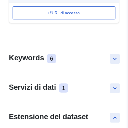
URL di accesso
Keywords
6
keyboard_arrow_down
Servizi di dati
1
keyboard_arrow_down
Estensione del dataset
keyboard_arrow_up