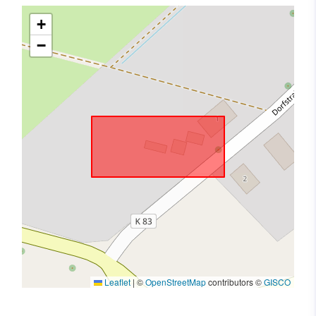
+
−
Leaflet
|
©
OpenStreetMap
contributors ©
GISCO