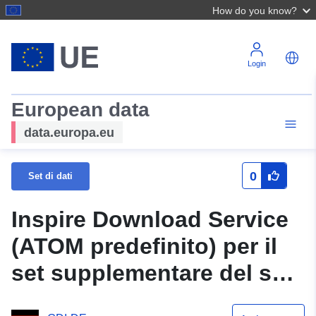
How do you know?
Login
European data
data.europa.eu
0
Set di dati
Inspire Download Service
(ATOM predefinito) per il
set supplementare del set
di dati al K83