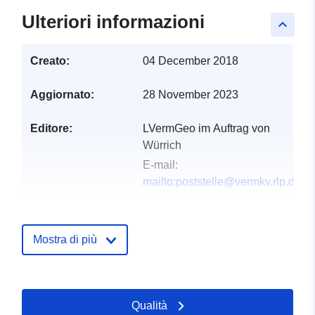
Ulteriori informazioni
keyboard_arrow_up
Creato:
04 December 2018
Aggiornato:
28 November 2023
Editore:
LVermGeo im Auftrag von
Würrich
E-mail:
mailto:poststelle@vermkv.rlp.de
Registro del
Aggiunta a data.europa.eu:
24
catalogo:
February 2024
Mostra di più
Aggiornato su data.europa.eu:
10 April 2024
Qualità
Spaziale:
Coordinate:
[ [ 7.29835,