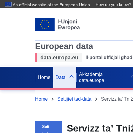
How do you know?
An official website of the European Union
European data
data.europa.eu
Il-portal uffiċjali għ
Akkademja
Home
Data
data.europa
Home
Settijiet tad-data
Servizz ta’ Tn
Sett