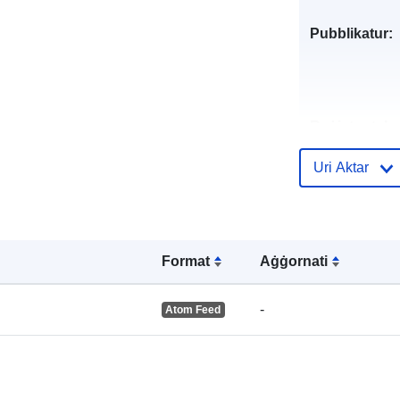
Pubblikatur:
Reġistru tal-
Katalgu:
Uri Aktar
Spazjali:
Format
Aġġornati
-
Atom Feed
Riżors Spazja