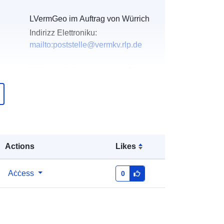
LVermGeo im Auftrag von Würrich
Indirizz Elettroniku:
mailto:poststelle@vermkv.rlp.de
Miżjud ma’ data.europa.eu:
24
February 2024
Aġġornat fuq data.europa.eu:
10
April 2024
Koordinati:
[ [ 7.29835, 49.9727 ], [
Actions
Likes
7.29936, 49.9727 ], [ 7.29936,
49.9724 ], [ 7.29835, 49.9724 ], [
7.29835, 49.9727 ] ]
Aċċess
0
Tip:
Polygon
li: