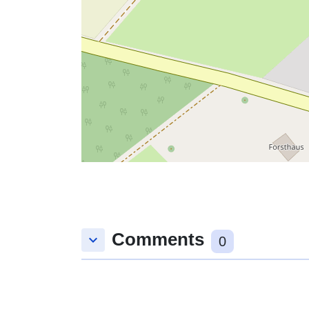
Comments
keyboard_arrow_down
0