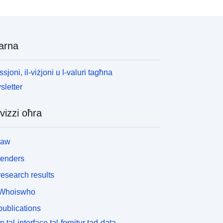
arna
ssjoni, il-viżjoni u l-valuri tagħna
letter
vizzi oħra
law
tenders
esearch results
Whoiswho
ublications
n tal-interface tal-fornitur tad-data