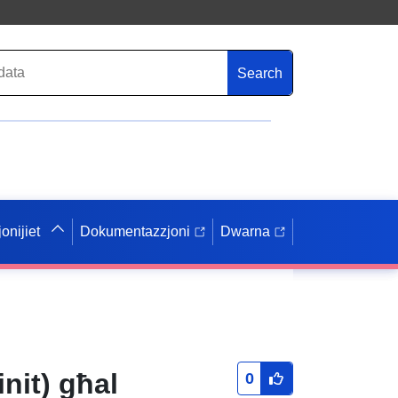
Search
onijiet
Dokumentazzjoni
Dwarna
nit) għal
0