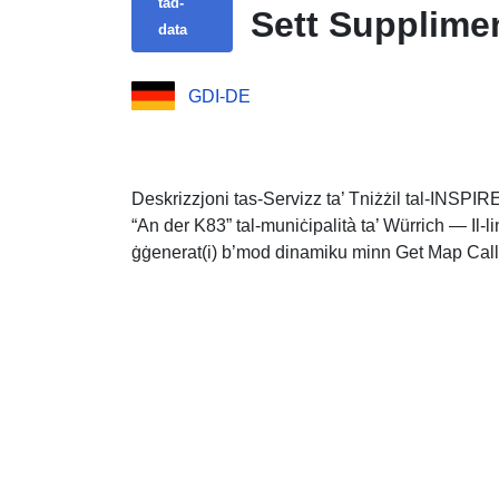
tad-
Sett Suppliment
data
GDI-DE
Deskrizzjoni tas-Servizz ta’ Tniżżil tal-INSPIRE
“An der K83” tal-muniċipalità ta’ Würrich — Il-l
ġġenerat(i) b’mod dinamiku minn Get Map Cal