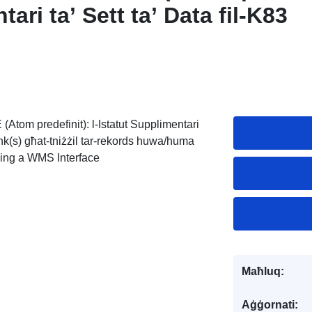
ari ta’ Sett ta’ Data fil-K83
 (Atom predefinit): l-Istatut Supplimentari
ink(s) għat-tniżżil tar-rekords huwa/huma
ling a WMS Interface
Maħluq:
Aġġornati: