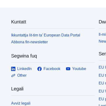
Kuntatt
Dw
Il-mi
Ikkuntattja lit-tim ta’ European Data Portal
News
Abbona fin-newsletter
Ser
Segwina fuq
EU 
LinkedIn
Facebook
Youtube
EU 
Other
EU r
Legali
EU 
EU p
Avviż legali
Logi