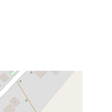
http://data.europa.eu/88u/dataset/e0f
1bdb9-d2e1-0002-f6f5-
d52413e33e69
Riżorsa:
http://inspire.ec.europa.eu/metadata-
codelist/SpatialDataServiceType/do
wnlo...