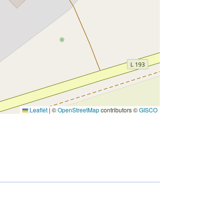
Leaflet
|
©
OpenStreetMap
contributors ©
GISCO