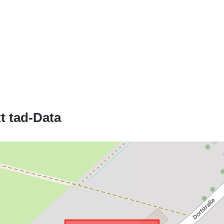
uriRef:
Tip:
t tad-Data