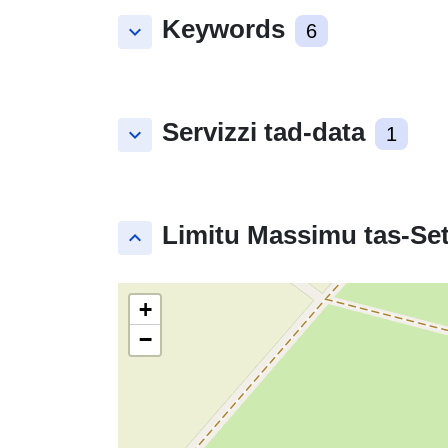
Keywords
keyboard_arrow_down
6
Servizzi tad-data
keyboard_arrow_down
1
Limitu Massimu tas-Set
keyboard_arrow_up
+
−