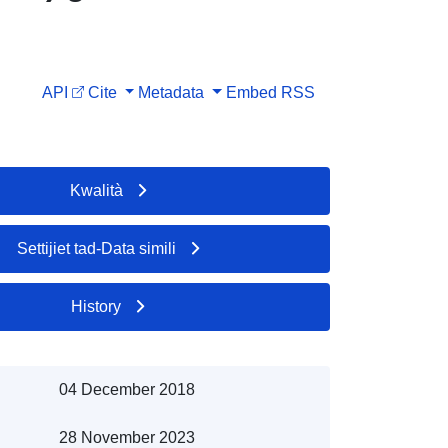
API
Cite
Metadata
Embed
RSS
Kwalità
Settijiet tad-Data simili
History
04 December 2018
28 November 2023