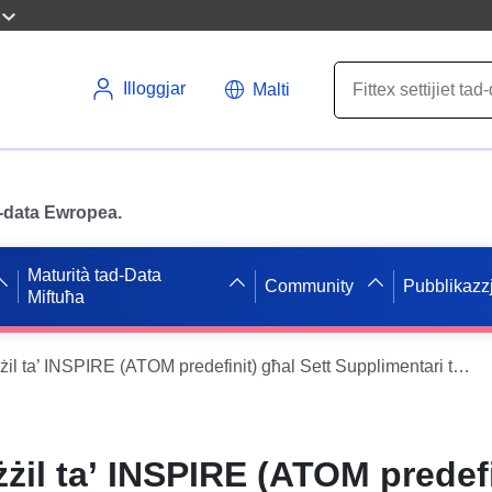
Illoggjar
Malti
ad-data Ewropea.
Maturità tad-Data
Community
Pubblikazzj
Miftuħa
Servizz ta’ Tniżżil ta’ INSPIRE (ATOM predefinit) għal Sett Supplimentari ta’ Sett ta’ Data fil-K83
iżżil ta’ INSPIRE (ATOM predefi