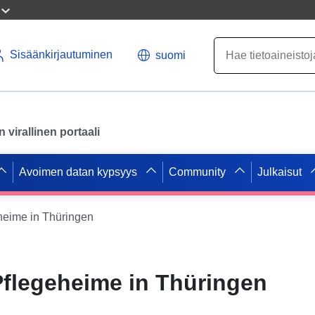
Sisäänkirjautuminen
suomi
virallinen portaali
Avoimen datan kypsyys
Community
Julkaisut
heime in Thüringen
Pflegeheime in Thüringen