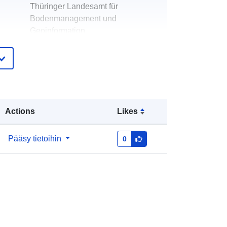
Thüringer Landesamt für
Bodenmanagement und
Geoinformation
S-posti:
kompetenzzentrum.gdi-
th@tlbg.thueringen.de
t:
Thüringer Landesamt für
Bodenmanagement und
Geoinformation
Actions
Likes
S-posti:
mailto:kompetenzzentrum.gdi-
Pääsy tietoihin
0
th@tlbg.thueringen.de
eloa
Lisätty dataan.europa.eu:
23 July
teri:
2025
Päivitetty data.europa.eu:
29 July
2026