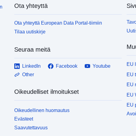
Ota yhteyttä
Siv
in
Tavo
Ota yhteyttä European Data Portal-tiimiin
Uuti
Tilaa uutiskirje
Muu
Seuraa meitä
EU 
LinkedIn
Facebook
Youtube
EU 
Other
EU r
Oikeudelliset ilmoitukset
EU 
EU p
Oikeudellinen huomautus
Avoi
Evästeet
Saavutettavuus