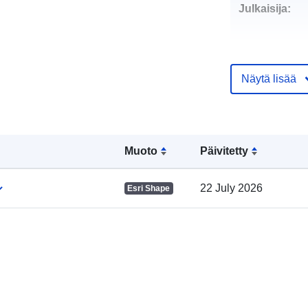
Julkaisija:
Näytä lisää
Yhteyspistee
Muoto
Päivitetty
22 July 2026
Esri Shape
Luetteloluett
koskeva rekis