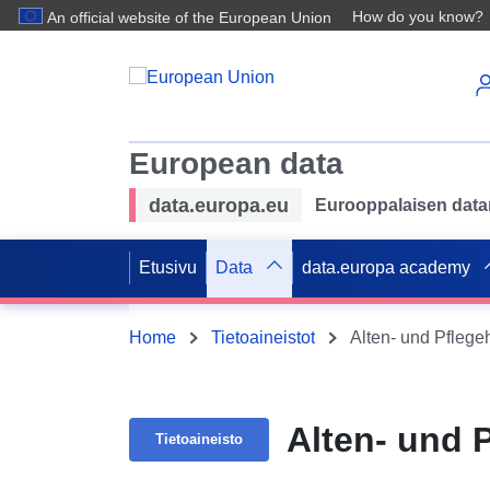
How do you know?
An official website of the European Union
European data
data.europa.eu
Eurooppalaisen datan 
Etusivu
Data
data.europa academy
Home
Tietoaineistot
Alten- und Pflege
Alten- und 
Tietoaineisto