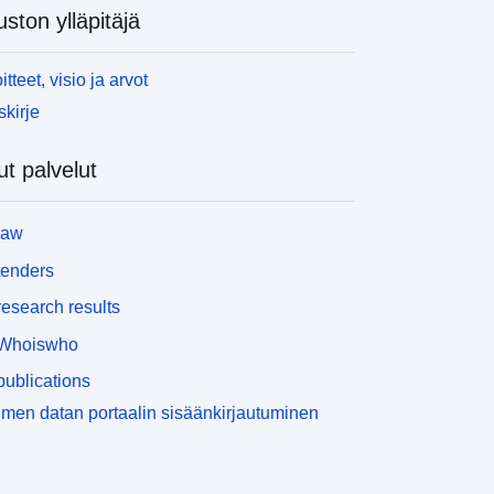
uston ylläpitäjä
itteet, visio ja arvot
skirje
t palvelut
law
tenders
esearch results
Whoiswho
ublications
men datan portaalin sisäänkirjautuminen