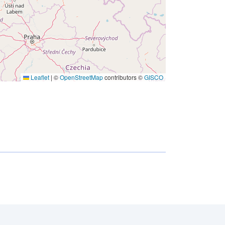
Leaflet
|
©
OpenStreetMap
contributors ©
GISCO