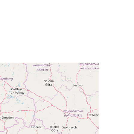
Koordinaatit:
[ [ 9.87, 51.64 ], [ 12.65,
51.64 ], [ 12.65, 50.204 ], [ 9.87,
50.204 ], [ 9.87, 51.64 ] ]
Tyyppi:
Polygon
e127d42c-3a44-40d7-9739-
9efab7ea6f5d
http://data.europa.eu/88u/dataset/e1
27d42c-3a44-40d7-9739-
9efab7ea6f5d~~1
Tietoaineistolinkki:
http://inspire.ec.europa.eu/metadata-
codelist/ResourceType/dataset