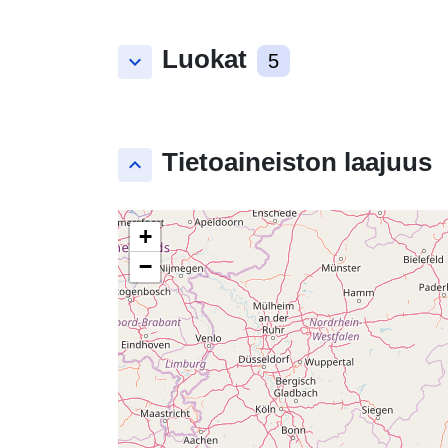
Luokat
keyboard_arrow_down
5
Tietoaineiston laajuus
keyboard_arrow_up
+
−