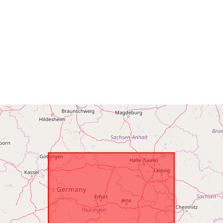
Alueellinen:
Tunnisteet:
uriRef:
Tyyppi: