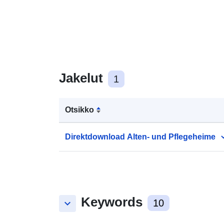
Jakelut
1
Otsikko
Direktdownload Alten- und Pflegeheime
Keywords
keyboard_arrow_down
10