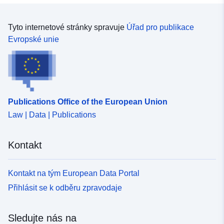
Daten verwendet haben, also kontaktieren Sie uns bitte
diesen Datensatz verwenden kann, haben wir die Daten
über die in den Metadaten angegebenen Kontaktdaten
unter einer Creative Commons Zero-Verzichtserklärung
oder natuurdata@natuurpunt.be. Die Veröffentlichung
(http://creativecommons.org/publicdomain/zero/1.0/)
Tyto internetové stránky spravuje
Úřad pro publikace
dieses Datensatzes wird von INBO unterstützt und von
öffentlich zugänglich gemacht. Wir würden uns jedoch
Evropské unie
der Research Foundation - Flanders (FWO) im Rahmen
freuen, wenn Sie diese Normen für die Datennutzung
des belgischen Beitrags zu LifeWatch finanziert.
(http://www.natuurpunt.be/norms-for-data use) lesen und
befolgen und wenn möglich einen Link zum
ursprünglichen Datensatz
(https://doi.org/10.15468/k2aiak) bereitstellen. Wenn Sie
Publications Office of the European Union
diese Daten für eine wissenschaftliche Arbeit
Law | Data | Publications
verwenden, zitieren Sie bitte den Datensatz nach den
geltenden Zitiernormen und / oder betrachten Sie uns als
Mitautor. Wir sind immer daran interessiert, weitere
Kontakt
Informationen zu geben oder zu wissen, wie Sie die
Daten verwendet haben, also kontaktieren Sie uns bitte
über die in den Metadaten angegebenen Kontaktdaten
Kontakt na tým European Data Portal
oder natuurdata@natuurpunt.be. Die Veröffentlichung
Přihlásit se k odběru zpravodaje
dieses Datensatzes wird von INBO unterstützt und von
der Research Foundation - Flanders (FWO) im Rahmen
des belgischen Beitrags zu LifeWatch finanziert.
Sledujte nás na