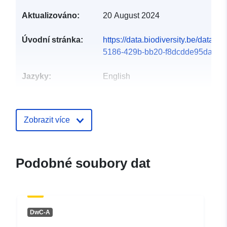
Aktualizováno:
20 August 2024
Úvodní stránka:
https://data.biodiversity.be/datase
5186-429b-bb20-f8dcdde95da9
Jazyky:
English
Vydavatel:
Natuurpunt
Zobrazit více
Kontaktní místa:
Marc Herremans -
E-mail:
mailto:marc.herremans@natuurpun
Podobné soubory dat
Katalogový
Přidáno do data.europa.eu:
záznam:
28 July 2026
Aktualizace údajů.europa.eu:
DwC-A
29 July 2026