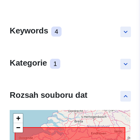
Keywords
4
keyboard_arrow_down
Kategorie
1
keyboard_arrow_down
Rozsah souboru dat
keyboard_arrow_up
+
−