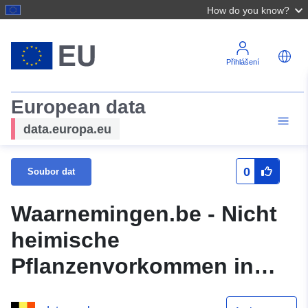
How do you know?
Přihlášení
European data
data.europa.eu
0
Soubor dat
Waarnemingen.be - Nicht
heimische
Pflanzenvorkommen in
Flandern und der Region