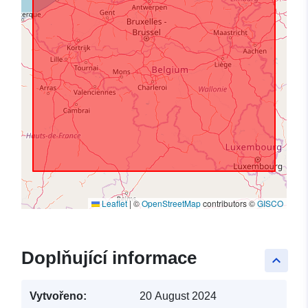
Leaflet
|
©
OpenStreetMap
contributors ©
GISCO
Doplňující informace
keyboard_arrow_up
Vytvořeno:
20 August 2024