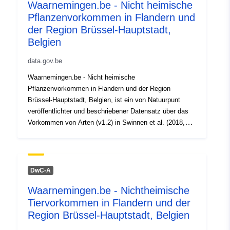
Waarnemingen.be - Nicht heimische
Pflanzenvorkommen in Flandern und
Místní:
Souřadnice:
[ [ 2.54, 51.51 ],
der Region Brüssel-Hauptstadt,
[ 6.41, 51.51 ], [ 6.41, 49.49 ],
Belgien
[ 2.54, 49.49 ], [ 2.54, 51.51 ]
]
data.gov.be
Typ:
Polygon
Waarnemingen.be - Nicht heimische
Pflanzenvorkommen in Flandern und der Region
Identifikátory:
e1982071-5186-429b-bb20-
Brüssel-Hauptstadt, Belgien, ist ein von Natuurpunt
f8dcdde95da9
veröffentlichter und beschriebener Datensatz über das
Vorkommen von Arten (v1.2) in Swinnen et al. (2018,
uriRef:
http://data.europa.eu/88u/dataset
https://doi.org/10.3391/bir.2018.7.3.17). Der Datensatz
5186-429b-bb20-f8dcdde95da9
enthält über 700.000 Vorkommen von nicht
einheimischen Pflanzen-, Algen- und Pilzarten, die von
Freiwilligen (Bürgerwissenschaftlern) hauptsächlich seit
Přístupová práva:
public
DwC-A
2008 aufgezeichnet wurden. Die Vorkommen stammen
Waarnemingen.be - Nichtheimische
aus der Datenbank http://www.waarnemingen.be, die bei
Tiervorkommen in Flandern und der
der Naturschutz-NGO Natuurpunt in Zusammenarbeit
mit der Stichting Natuurinformatie gehostet wird.
Region Brüssel-Hauptstadt, Belgien
Standardisierte informationen über das geschlecht, den