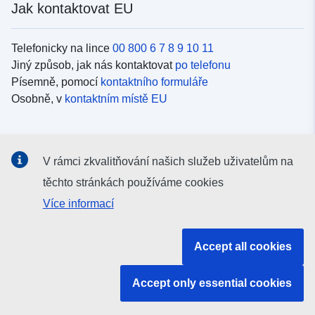
Jak kontaktovat EU
Telefonicky na lince
00 800 6 7 8 9 10 11
Jiný způsob, jak nás kontaktovat
po telefonu
Písemně, pomocí
kontaktního formuláře
Osobně, v
kontaktním místě EU
Sociální média
V rámci zkvalitňování našich služeb uživatelům na
Vyhledávání informačních kanálů EU v
sociálních médiích
těchto stránkách používáme cookies
Více informací
Orgány a instituce EU
Accept all cookies
Vyhledávání orgánů a institucí EU
Accept only essential cookies