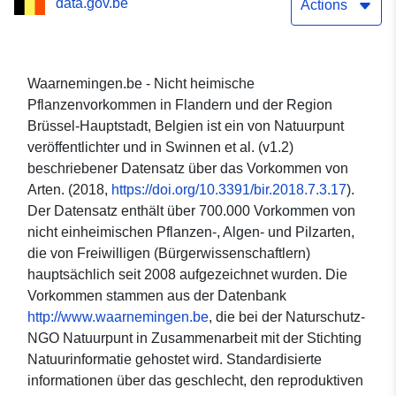
data.gov.be
Brüssel-Hauptstadt,
Actions
Belgien
Waarnemingen.be - Nicht heimische
Pflanzenvorkommen in Flandern und der Region
Brüssel-Hauptstadt, Belgien ist ein von Natuurpunt
veröffentlichter und in Swinnen et al. (v1.2)
beschriebener Datensatz über das Vorkommen von
Arten. (2018,
https://doi.org/10.3391/bir.2018.7.3.17
).
Der Datensatz enthält über 700.000 Vorkommen von
nicht einheimischen Pflanzen-, Algen- und Pilzarten,
die von Freiwilligen (Bürgerwissenschaftlern)
hauptsächlich seit 2008 aufgezeichnet wurden. Die
Vorkommen stammen aus der Datenbank
http://www.waarnemingen.be
, die bei der Naturschutz-
NGO Natuurpunt in Zusammenarbeit mit der Stichting
Natuurinformatie gehostet wird. Standardisierte
informationen über das geschlecht, den reproduktiven