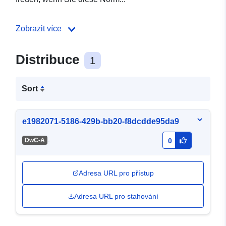
Zobrazit více
Distribuce
1
Sort
e1982071-5186-429b-bb20-f8dcdde95da9
-
DwC-A
0
Adresa URL pro přístup
Adresa URL pro stahování